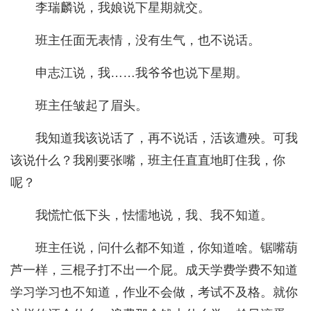
李瑞麟说，我娘说下星期就交。
班主任面无表情，没有生气，也不说话。
申志江说，我……我爷爷也说下星期。
班主任皱起了眉头。
我知道我该说话了，再不说话，活该遭殃。可我
该说什么？我刚要张嘴，班主任直直地盯住我，你
呢？
我慌忙低下头，怯懦地说，我、我不知道。
班主任说，问什么都不知道，你知道啥。锯嘴葫
芦一样，三棍子打不出一个屁。成天学费学费不知道
学习学习也不知道，作业不会做，考试不及格。就你