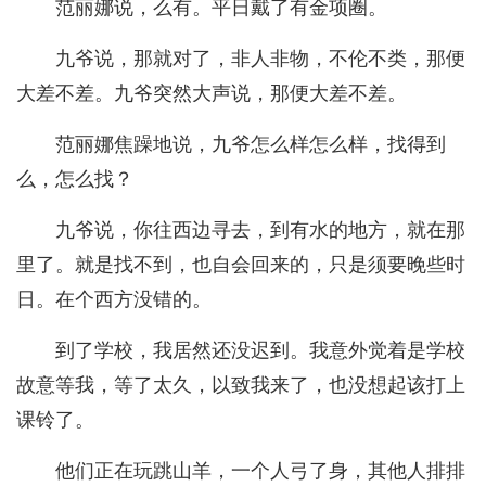
范丽娜说，么有。平日戴了有金项圈。
九爷说，那就对了，非人非物，不伦不类，那便
大差不差。九爷突然大声说，那便大差不差。
范丽娜焦躁地说，九爷怎么样怎么样，找得到
么，怎么找？
九爷说，你往西边寻去，到有水的地方，就在那
里了。就是找不到，也自会回来的，只是须要晚些时
日。在个西方没错的。
到了学校，我居然还没迟到。我意外觉着是学校
故意等我，等了太久，以致我来了，也没想起该打上
课铃了。
他们正在玩跳山羊，一个人弓了身，其他人排排