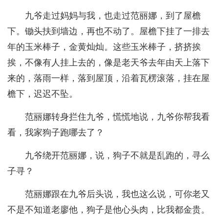
九爷走过妈妈与我，也走过范丽娜，到了屋檐
下。锄头扶到墙边，再也不动了。屋檐下挂了一排去
年的玉米棒子，金黄灿灿。这些玉米棒子，挤挤挨
挨，不像有人挂上去的，像是老天爷去年由天上落下
来的，落雨一样，落到屋顶，沿着瓦楞滚落，挂在屋
檐下，迟迟不坠。
范丽娜转身拦住九爷，慌慌地说，九爷你帮我看
看，我家狗子跑哪去了？
九爷绕开范丽娜，说，狗子不就是乱跑的，寻么
子寻？
范丽娜跟在九爷后头说，我也这么说，可你老又
不是不知道老廖他，狗子是他心头肉，比我都金贵。