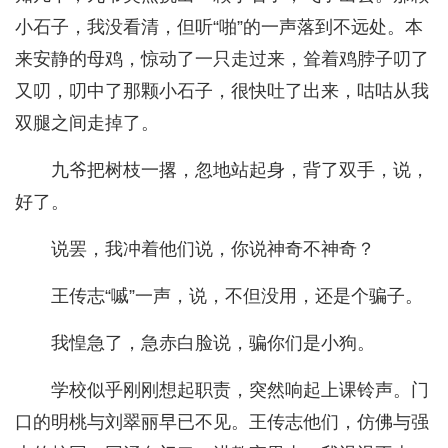
小石子，我没看清，但听“啪”的一声落到不远处。本
来安静的母鸡，惊动了一只走过来，耸着鸡脖子叨了
又叨，叨中了那颗小石子，很快吐了出来，咕咕从我
双腿之间走掉了。
九爷把树枝一撂，忽地站起身，背了双手，说，
好了。
说罢，我冲着他们说，你说神奇不神奇？
王传志“嘁”一声，说，不但没用，还是个骗子。
我惶急了，急赤白脸说，骗你们是小狗。
学校似乎刚刚想起职责，突然响起上课铃声。门
口的明桃与刘翠丽早已不见。王传志他们，仿佛与强