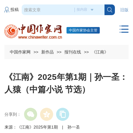
投稿
旧版
中国作家协会主管
中国作家网
>>
新作品
>>
报刊在线
>>
《江南》
《江南》2025年第1期｜孙一圣：
人猿（中篇小说 节选）
分享到：
来源：《江南》2025年第1期 | 孙一圣