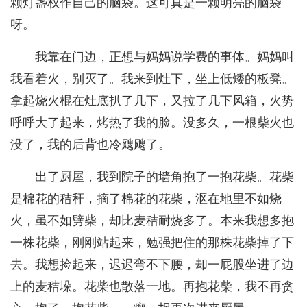
颗灯盏权作自己的脑袋。这可真是一颗明亮的脑袋
呀。
我靠在门边，正想与妈妈说学费的事体。妈妈叫
我看着火，别灭了。我来到灶下，坐上低矮的板凳。
拿起烧火棍在灶底扒了几下，又拉了几下风箱，火势
呼呼大了起来，烤热了我的脸。没多久，一根柴火也
没了，我的后背也冷飕飕了。
出了厨屋，我到院子的墙角抱了一抱花柴。花柴
是棉花的秸秆，摘了棉花的花柴，沤在地里不如烧
火，虽不如劈柴，却比麦秸耐烧多了。本来我想多抱
一株花柴，刚刚站起来，勉强把住的那株花柴掉了下
去。我想捡起来，迟迟弯不下腰，却一屁股坐进了边
上的麦秸垛。花柴也散落一地。再抱花柴，我不再贪