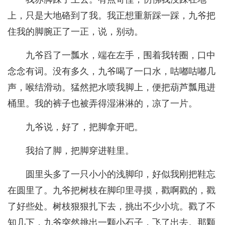
上，只是大地硌到了我。我正想重新踩一踩，九爷把
住我的脚腕正了一正，说，别动。
九爷舀了一瓢水，端在左手，围着我转圈，口中
念念有词。没有多久，九爷喝了一口水，咕嘟咕嘟几
声，喉结滑动。猛然把水喷我脚上，便把葫芦瓢甩进
桶里。我的裤子也被弄得湿淋淋的，凉了一片。
九爷说，好了，把脚拿开吧。
我抬了脚，把脚穿进鞋里。
圆里头多了一只小小的浅脚印，好似我刚把鞋忘
在圆里了。九爷把树枝在脚印里寻摸，戳啊戳的，戳
了好些处。树枝狠狠扎下去，挑出不少小坑。戳了不
知几下，九爷突然挑出一颗小石子，飞了出去。那颗