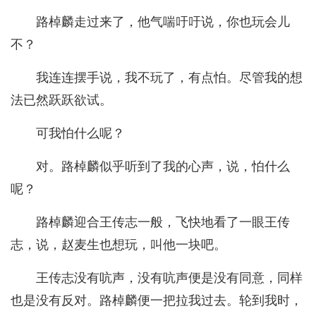
路棹麟走过来了，他气喘吁吁说，你也玩会儿
不？
我连连摆手说，我不玩了，有点怕。尽管我的想
法已然跃跃欲试。
可我怕什么呢？
对。路棹麟似乎听到了我的心声，说，怕什么
呢？
路棹麟迎合王传志一般，飞快地看了一眼王传
志，说，赵麦生也想玩，叫他一块吧。
王传志没有吭声，没有吭声便是没有同意，同样
也是没有反对。路棹麟便一把拉我过去。轮到我时，