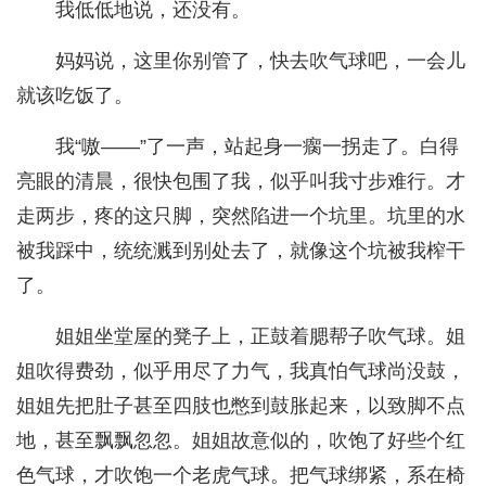
我低低地说，还没有。
妈妈说，这里你别管了，快去吹气球吧，一会儿
就该吃饭了。
我“嗷——”了一声，站起身一瘸一拐走了。白得
亮眼的清晨，很快包围了我，似乎叫我寸步难行。才
走两步，疼的这只脚，突然陷进一个坑里。坑里的水
被我踩中，统统溅到别处去了，就像这个坑被我榨干
了。
姐姐坐堂屋的凳子上，正鼓着腮帮子吹气球。姐
姐吹得费劲，似乎用尽了力气，我真怕气球尚没鼓，
姐姐先把肚子甚至四肢也憋到鼓胀起来，以致脚不点
地，甚至飘飘忽忽。姐姐故意似的，吹饱了好些个红
色气球，才吹饱一个老虎气球。把气球绑紧，系在椅