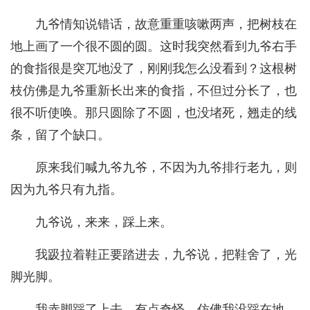
九爷情知说错话，故意重重咳嗽两声，把树枝在
地上画了一个很不圆的圆。这时我突然看到九爷右手
的食指很是突兀地没了，刚刚我怎么没看到？这根树
枝仿佛是九爷重新长出来的食指，不但过分长了，也
很不听使唤。那只圆除了不圆，也没堵死，翘走的线
条，留了个缺口。
原来我们喊九爷九爷，不因为九爷排行老九，则
因为九爷只有九指。
九爷说，来来，踩上来。
我趿拉着鞋正要踏进去，九爷说，把鞋舍了，光
脚光脚。
我赤脚踩了上去。有点奇怪，仿佛我没踩在地