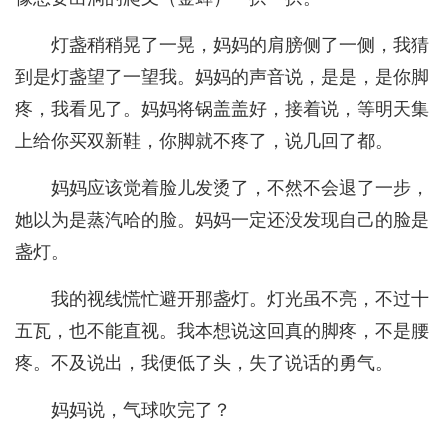
灯盏稍稍晃了一晃，妈妈的肩膀侧了一侧，我猜
到是灯盏望了一望我。妈妈的声音说，是是，是你脚
疼，我看见了。妈妈将锅盖盖好，接着说，等明天集
上给你买双新鞋，你脚就不疼了，说几回了都。
妈妈应该觉着脸儿发烫了，不然不会退了一步，
她以为是蒸汽哈的脸。妈妈一定还没发现自己的脸是
盏灯。
我的视线慌忙避开那盏灯。灯光虽不亮，不过十
五瓦，也不能直视。我本想说这回真的脚疼，不是腰
疼。不及说出，我便低了头，失了说话的勇气。
妈妈说，气球吹完了？