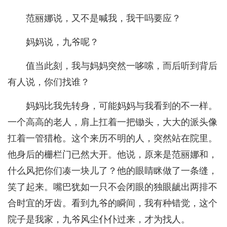
范丽娜说，又不是喊我，我干吗要应？
妈妈说，九爷呢？
值当此刻，我与妈妈突然一哆嗦，而后听到背后
有人说，你们找谁？
妈妈比我先转身，可能妈妈与我看到的不一样。
一个高高的老人，肩上扛着一把锄头，大大的派头像
扛着一管猎枪。这个来历不明的人，突然站在院里。
他身后的栅栏门已然大开。他说，原来是范丽娜和，
什么风把你们凑一块儿了？他的眼睛眯做了一条缝，
笑了起来。嘴巴犹如一只不会闭眼的独眼龇出两排不
合时宜的牙齿。看到九爷的瞬间，我有种错觉，这个
院子是我家，九爷风尘仆仆过来，才为找人。