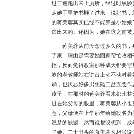
过三巡跑出来上厕所，经过时黑脸
从她手里把书顺了过来。说好书，
的蒋美蓉其实已经不能算是小姑娘
逃出来的。还因为，她在这之前被
蒋美蓉从前没念过多久的书，
了家，理由是需要她回家帮忙收稻
拒，反而觉得教室那种成天都要守
岁的老教师站在讲台上动不动对着
诵，也厌恶好多男生隔三岔五恶作
孩子，在那时的蒋美蓉看来都比整
过在她父母的眼里，蒋美蓉从小也
意，父母便在上学那年给她改名为
翘楚的缺憾。然而谁都没想到，成
了她。二十出头的蒋美蓉长相虽说