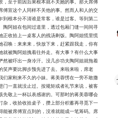
景，至于前因后果根本就不关她的事。那天席傅
席傅宣这个人同样不关他的事。然而人和人的交
乍到根本分不清谁是常客，谁是过客。等到第二
。陶阿姐在包间过道里，透过包厢门缝一间间寻
她正收拾上一桌客人的残汤剩饭。陶阿姐慌里慌
她召唤：来来来，快放下来，赶紧跟我走，你有
她就被陶阿姐拽着往外走。有大事？有什么大事
俨然被吓出一身冷汗。没几步功夫陶阿姐就拖着
的笑声要比脚步预先进了去。来啦来啦，席老
我们家刚来不久的小妹。蒋美蓉愣在一旁不敢撒
进门一直就没止过。按规矩或者礼节来说，被客
该先敬上一杯以表感谢的。可那时的蒋美蓉哪会
打杂，收拾收拾桌子，攒上部分积蓄再寻觅下一
得能被席傅宣点到的，没准就能成一笔筹码。席