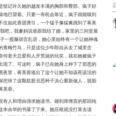
是惦记许久她的越发丰满的胸部和臀部。疯子好
燥地巴望着。只要一有机会靠近，疯子就能嗅到
不住如此香甜诱引，一个猛子像猛禽跳到了蒋美
了我吧，我爹妈说谁跟我结了婚，家里的三间堂屋
疯子一股脑胡言乱语，她心里始终有一个让她神魂
的青梅竹马，只是这位少年郎自从去了城里念
奈何老天总爱和人开荒诞的玩笑，就在她被疯子
出现了。可这时，疯子已在她身上种下了邪恶的
黑夜里，蒋美蓉逃出了这个让她不知该死该活的
深挖掉了这颗肮脏丑恶种子决心重新做人，脱胎
蒋美蓉。
没有人和理由强求她读书。碰到席傅宣的那回纯
这本余华的书落了下来。她压根就没打算去读