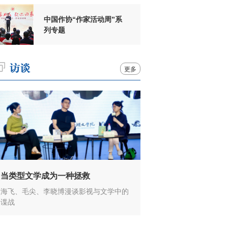
中国作协“作家活动周”系
列专题
更多
当类型文学成为一种拯救
海飞、毛尖、李晓博漫谈影视与文学中的
谍战