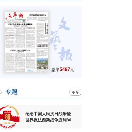
5497
总第
期
更多
纪念中国人民抗日战争暨
世界反法西斯战争胜利80
周年