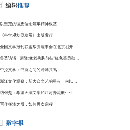
以坚定的理想信念筑牢精神根基
《科学规划促发展》出版发行
全国文学报刊联盟常务理事会在北京召开
鲁奖访谈 | 蒲隆:像老兵胸前挂"红色英勇勋章"
中拉文学：书页之间的跨洋共鸣
浙江文化观察：新大众文艺的星火，何以燎原？
访张楚：希望天津文学如江河奔流般生生不息
写作搁浅之后，如何再次启程