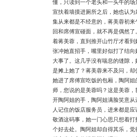
懂，只读到一个老头和一头牛的场
宣扶着墙摸进厕所之后，她也认为
集从来都是不经意的，蒋美蓉初来
回和席傅宣碰面，就不再是偶然了
着蒋美蓉，直到推开山竹厅才看到
张冲她直招手，嘴里好似打了结向
大事了。这几乎没有喘息的缝隙，
是摊上她了？蒋美蓉来不及问，却
她进了席傅宣吃饭的包厢，陶阿姐
师，您说的是美蓉吗？这是美蓉，
开陶阿姐的手，陶阿姐满脸笑意从
人记住的饭店服务员，进来都是应
敬酒这码事，她一门心思只想着打
个好去处。陶阿姐却自得其乐，觉