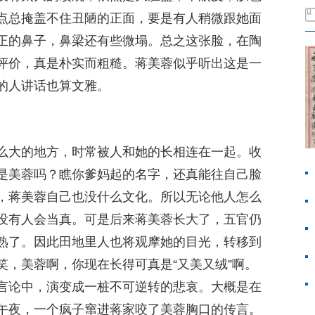
点总掩盖不住丑陋的正面，要是有人稍微跟她面
正的鼻子，鼻梁还有些微塌。总之这张脸，在陶
评价，真是朴实而粗糙。蒋美蓉似乎听出这是一
的人讲话也算文雅。
么大的地方，时常被人和她的长相连在一起。收
是美蓉吗？瞧你爹妈起的名字，还真能往自己脸
，蒋美蓉自己也没什么文化。所以无论他人怎么
没有人会当真。可是后来蒋美蓉长大了，五官仍
熟了。因此田地里人也将观摩她的目光，转移到
笑，美蓉啊，你现在长得可真是“又美又绒”啊。
言论中，演变成一桩不可逆转的悲哀。大概是在
午夜，一个疯子窜进蒋家咬了美蓉胸口的传言。