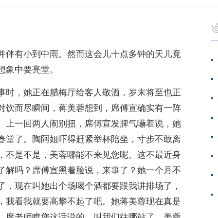
并伴有小到中雨。然而这会儿十点多钟的天儿竟
想象中要亮堂。
事时，她正在腊梅厅给客人敬酒，岁末将至也正
对饮而尽瞬间，蒋美蓉想到，席傅宣确实有一阵
。上一回两人闹别扭，席傅宣发脾气嚇着说，她
春堂了。陶阿姐吓得赶紧举杯陪坐，寸步不敢离
，不是不是，美蓉哪能不来见您呢。这不最近身
了解吗？席傅宣黑着脸说，来事了？她一个月不
了，现在叫她出个场喝个酒都要跟我讲排场了，
，我看我就要高攀不起了吧。她蒋美蓉现在真是
，席老师瞧您这话说的，叫我们往哪站了。美蓉