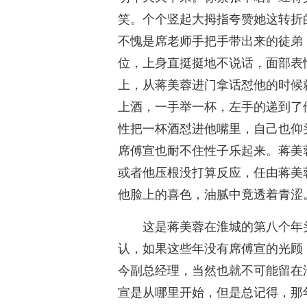
笑。个个竖起大拇指夸赞她这转折
不愧是席老师手把手带出来的徒弟
位，上身直挺挺地不说话，面部表
上，从蒋美蓉进门拿话怼他的时候
上酒，一手举一杯，左手的递到了
性把一杯酒怼进他嘴里，自己也仰
席傅宣也耐不住性子乐起来。蒋美
或者他压根没打算反应，任由蒋美
他脸上的喜色，油腻中竟透着青涩
这是蒋美蓉在淮城的第八个年
认，如果这些年没有席傅宣的光顾
今副总经理，当然也就不可能留在
宣是从哪里开始，但是总记得，那