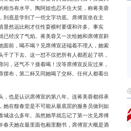
的相当有水平。陶阿姐也忍不住大笑，称蒋美蓉
，到底是学到了一些文字功底。席傅宣坐在主
情显然远比刚才任性耍横时要缓和许多。事实
就已经没了气焰。蒋美蓉又一次给她和席傅宣斟
他面前，喝不喝？见席傅宣还端着不理人，她索
头干了下去。这一怼不仅把所有人都惹起了哄，
蓉问，还气不？接着喝！没等席傅宣反应过来，
蓉摆布，第二杯又同她喝了交杯。任何人都看出
。
头，也是认识席傅宣的第八年。连蒋美蓉都得承
，她在馥春堂是不可能从最底层的服务员做到如
淮城这么多年。虽然她早就忘记了第一次见席傅
年春天她在最里面包厢里翻书，席傅宣大概是酒