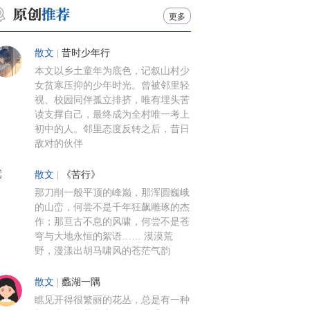
更多
散文
|
昔时少年行
本文以乡土童年为底色，记叙山村少
女贫寒压抑的少年时光。曾被邻里轻
视、校园同伴孤立排挤，唯有埋头苦
读支撑自己，最终成为全村唯一考上
初中的人。邻里态度反转之后，昔日
敌对的伙伴
散文
|
《苦行》
那刀削一般平顶的峰巅，那浑圆巍峨
的山峦，何尝不是千年狂飙雕琢的杰
作；那亘古不息的风啸，何尝不是苍
穹与大地永恒的絮语…… 漠漠荒
野，漫漾出胡马啸风的苍茫气韵
散文
|
蠡湖一隅
瞧见开得很繁丽的花丛，总是有一种