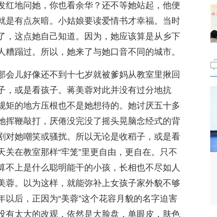
发红地问她，你也看余华？还不等她站起，他便
就是有点灰暗。小姑娘要读爱情书才幸福。当时
了，这点她自己知道。因为，她应该算是从乡下
人糟蹋过。所以，她来了与她口音不同的城市。
那会儿好像还不到十七岁就被爹妈从教室里揪回
子，或是看孩子。蒋美蓉对此并没有过分地抗
规矩的地方压根也不是她想待的。她讨厌五十多
她挥鞭敲打，厌倦没完没了摇头晃脑念经式的背
剧对她嘲笑或骚扰。所以无论是收稻子，或是看
天关在教室那样“牢笼”里更自由，更自在。只不
算不上是什么聪明能干的小孩，长相也不尽如人
美蓉。以为这样，就能弥补上女孩子家外貌不够
年以后，正因为“美蓉”这个花容月貌的名字迫害
没有太大的改观，依然是大脸盘，单眼皮，肤色