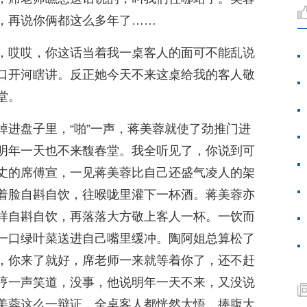
，再说你俩都这么多年了……
，哎哎，你这话当着我一桌客人的面可不能乱说
口开河瞎讲。反正她今天不来这桌给我的客人敬
堂。
掉进盘子里，“啪”一声，蒋美蓉就使了劲推门进
明年一天也不来馥春堂。我全听见了，你说到可
丈的席傅宣，一见蒋美蓉比自己还盛气凌人的架
着脸自斟自饮，往喉咙里灌下一杯酒。蒋美蓉亦
样自斟自饮，再落落大方敬上客人一杯。一饮而
一口绿叶菜送进自己嘴里缓冲。陶阿姐总算松了
，你来了就好，席老师一来就等着你了，还不赶
哼一声笑道，没事，他说明年一天不来，又没说
美蓉这么一辩证，全桌客人都恍然大悟，捧腹大