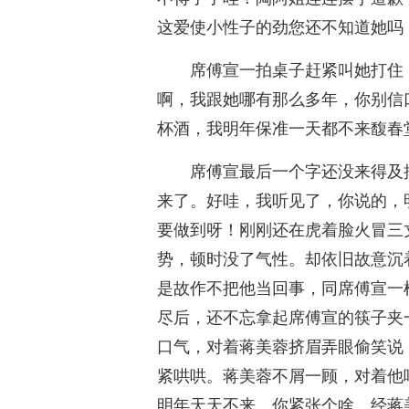
这爱使小性子的劲您还不知道她吗
席傅宣一拍桌子赶紧叫她打住
啊，我跟她哪有那么多年，你别信
杯酒，我明年保准一天都不来馥春
席傅宣最后一个字还没来得及
来了。好哇，我听见了，你说的，
要做到呀！刚刚还在虎着脸火冒三
势，顿时没了气性。却依旧故意沉
是故作不把他当回事，同席傅宣一
尽后，还不忘拿起席傅宣的筷子夹
口气，对着蒋美蓉挤眉弄眼偷笑说
紧哄哄。蒋美蓉不屑一顾，对着他
明年天天不来。你紧张个啥。经蒋