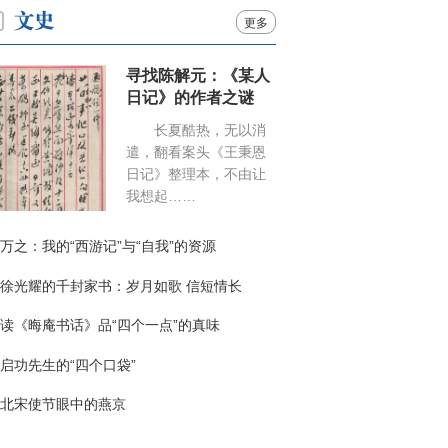
更多
寻找陈解元：《某人
日记》的作者之谜
长夏酷热，无以消
遣，翻看案头《王秉恩
日记》整理本，不由让
我想起……
万之：我的“西游记”与“自我”的资源
徐光耀的千封家书：岁月如歌 信短情长
读《晦庵书话》品“四个一点”的真味
启功先生的“四个口袋”
北宋使节眼中的燕京