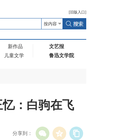
[
旧版
入口]
新作品
文艺报
儿童文学
鲁迅文学院
王忆：白驹在飞
分享到：