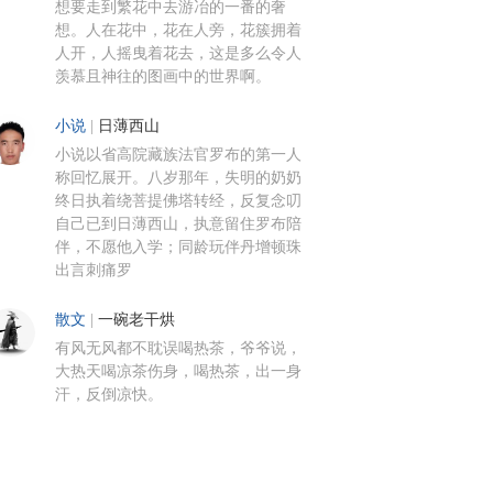
想要走到繁花中去游冶的一番的奢
想。人在花中，花在人旁，花簇拥着
人开，人摇曳着花去，这是多么令人
羡慕且神往的图画中的世界啊。
小说
|
日薄西山
小说以省高院藏族法官罗布的第一人
称回忆展开。八岁那年，失明的奶奶
终日执着绕菩提佛塔转经，反复念叨
自己已到日薄西山，执意留住罗布陪
伴，不愿他入学；同龄玩伴丹增顿珠
出言刺痛罗
散文
|
一碗老干烘
有风无风都不耽误喝热茶，爷爷说，
大热天喝凉茶伤身，喝热茶，出一身
汗，反倒凉快。