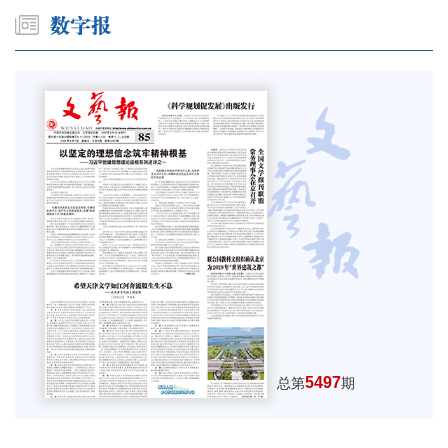
5497
总第
期