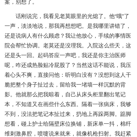
案，别想了。
话刚说完，我看见老莫眼里的光熄了。他“哦”了
一声，淡淡地说，那我再想想吧。是我哪里讲错了，
还是说病人有什么顾虑？我让他放心，手续的事情医
院会帮忙协调。老莫还是没理我。入院这么些天，这
还是头一回。起码答应一声吧，我还是你主治医师
呢，咋还成热脸贴冷屁股了？当然这话不能说，我压
着心头不爽，直接问他：听明白没有？没想到这人干
脆把整个身子扯过去，留给我一堵墙一样沉默的背
影。他就那么把我晾着，自己从床头柜里翻出笔记
本，不知道又在画些什么东西。隔着一张病床，我够
不到，没法把笔记本扯过来，扔地上再跺两脚。踮脚
想看，碰上护士给隔壁床位换铺，新床单一抖，棉纤
维刺激鼻腔，喷嚏说来就来，就像机枪扫射。我赶紧