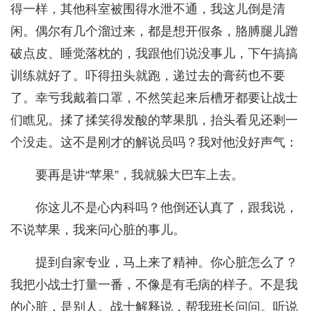
得一样，其他科室被围得水泄不通，我这儿倒是清
闲。偶尔有几个溜过来，都是想开假条，胳膊腿儿蹭
破点皮、睡觉落枕的，我跟他们说没事儿，下午搞搞
训练就好了。吓得扭头就跑，递过去的膏药也不要
了。幸亏我戴着口罩，不然笑起来后槽牙都要让战士
们瞧见。揉了揉笑得发酸的苹果肌，抬头看见还剩一
个没走。这不是刚才的解说员吗？我对他没好声气：
要再是讲“苹果”，我就躲大巴车上去。
你这儿不是心内科吗？他倒还认真了，跟我说，
不说苹果，我来问心脏的事儿。
提到自家专业，马上来了精神。你心脏怎么了？
我把小战士打量一番，不像是有毛病的样子。不是我
的心脏，是别人。战士解释说，帮我班长问问。听说