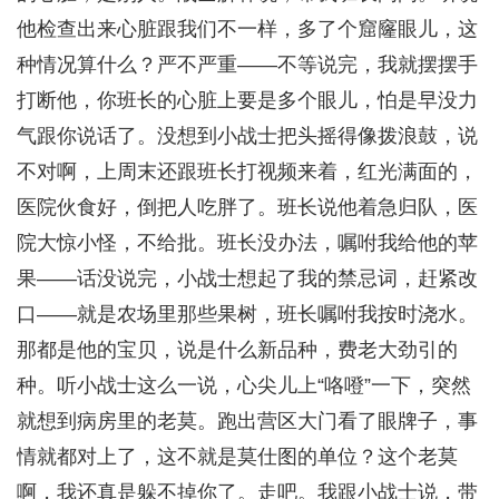
他检查出来心脏跟我们不一样，多了个窟窿眼儿，这
种情况算什么？严不严重——不等说完，我就摆摆手
打断他，你班长的心脏上要是多个眼儿，怕是早没力
气跟你说话了。没想到小战士把头摇得像拨浪鼓，说
不对啊，上周末还跟班长打视频来着，红光满面的，
医院伙食好，倒把人吃胖了。班长说他着急归队，医
院大惊小怪，不给批。班长没办法，嘱咐我给他的苹
果——话没说完，小战士想起了我的禁忌词，赶紧改
口——就是农场里那些果树，班长嘱咐我按时浇水。
那都是他的宝贝，说是什么新品种，费老大劲引的
种。听小战士这么一说，心尖儿上“咯噔”一下，突然
就想到病房里的老莫。跑出营区大门看了眼牌子，事
情就都对上了，这不就是莫仕图的单位？这个老莫
啊，我还真是躲不掉你了。走吧。我跟小战士说，带