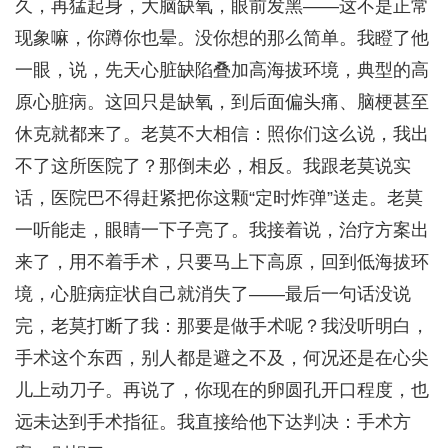
久，再猛起身，大脑缺氧，眼前发黑——这不是正常
现象嘛，你蹲你也晕。没你想的那么简单。我瞪了他
一眼，说，先天心脏缺陷叠加高海拔环境，典型的高
原心脏病。这回只是缺氧，到后面偏头痛、脑梗甚至
休克就都来了。老莫不大相信：照你们这么说，我出
不了这所医院了？那倒未必，相反。我跟老莫说实
话，医院巴不得赶紧把你这颗“定时炸弹”送走。老莫
一听能走，眼睛一下子亮了。我接着说，治疗方案出
来了，用不着手术，只要马上下高原，回到低海拔环
境，心脏病症状自己就消失了——最后一句话没说
完，老莫打断了我：那要是做手术呢？我没听明白，
手术这个东西，别人都是避之不及，何况还是在心尖
儿上动刀子。再说了，你现在的卵圆孔开口程度，也
远未达到手术指征。我直接给他下达判决：手术方