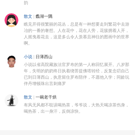
韵
散文
|
蠡湖一隅
瞧见开得很繁丽的花丛，总是有一种想要走到繁花中去游
冶的一番的奢想。人在花中，花在人旁，花簇拥着人开，
人摇曳着花去，这是多么令人羡慕且神往的图画中的世界
啊。
小说
|
日薄西山
小说以省高院藏族法官罗布的第一人称回忆展开。八岁那
年，失明的奶奶终日执着绕菩提佛塔转经，反复念叨自己
已到日薄西山，执意留住罗布陪伴，不愿他入学；同龄玩
伴丹增顿珠出言刺痛罗
散文
|
一碗老干烘
有风无风都不耽误喝热茶，爷爷说，大热天喝凉茶伤身，
喝热茶，出一身汗，反倒凉快。