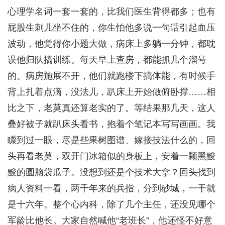
心理学名词一套一套的，比我们医生背得都多；也有
屁股生刺儿坐不住的，你生怕他多说一句话引起血压
波动，他觉得你小题大做，病床上多躺一分钟，都耽
误他归队搞训练。每天早上查房，都能抓几个溜号
的。病房施展不开，他们就跑楼下搞体能，有时候手
背上扎着点滴，没法儿，趴床上开始做俯卧撑……相
比之下，老莫真还算老实的了。等结果那几天，这人
叠好被子就趴床头看书，抱着个笔记本写写画画。我
瞟到过一眼，尽是些果树图谱、嫁接技法什么的，回
头再看老莫，双开门冰箱似的身板上，安着一颗黑黢
黢的圆脑袋瓜子。没想到还是个技术大拿？回头找到
病人资料一看，两千年来的兵指，分到砂城，一干就
是十六年。整个心内科，除了几个主任，还没见哪个
军龄比他长。大家自然喊他“老班长”，他还怪不好意