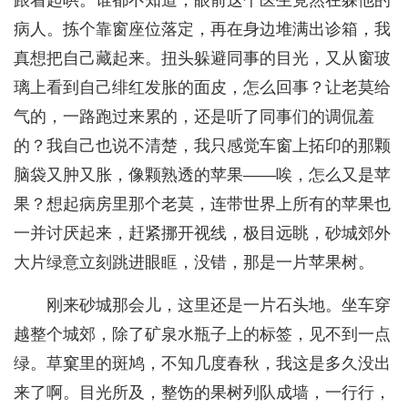
跟着起哄。谁都不知道，眼前这个医生竟然在躲他的
病人。拣个靠窗座位落定，再在身边堆满出诊箱，我
真想把自己藏起来。扭头躲避同事的目光，又从窗玻
璃上看到自己绯红发胀的面皮，怎么回事？让老莫给
气的，一路跑过来累的，还是听了同事们的调侃羞
的？我自己也说不清楚，我只感觉车窗上拓印的那颗
脑袋又肿又胀，像颗熟透的苹果——唉，怎么又是苹
果？想起病房里那个老莫，连带世界上所有的苹果也
一并讨厌起来，赶紧挪开视线，极目远眺，砂城郊外
大片绿意立刻跳进眼眶，没错，那是一片苹果树。
刚来砂城那会儿，这里还是一片石头地。坐车穿
越整个城郊，除了矿泉水瓶子上的标签，见不到一点
绿。草窠里的斑鸠，不知几度春秋，我这是多久没出
来了啊。目光所及，整饬的果树列队成墙，一行行，