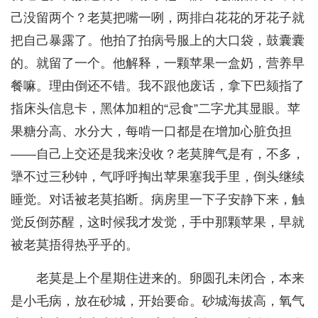
己没留两个？老莫把嘴一咧，两排白花花的牙花子就
把自己暴露了。他拍了拍病号服上的大口袋，鼓囊囊
的。就留了一个。他解释，一颗苹果一盒奶，营养早
餐嘛。理由倒还不错。我不跟他废话，拿下巴颏指了
指床头信息卡，黑体加粗的“忌食”二字尤其显眼。苹
果糖分高、水分大，每啃一口都是在增加心脏负担
——自己上交还是我来没收？老莫脾气是有，不多，
犟不过三秒钟，气呼呼掏出苹果塞我手里，倒头继续
睡觉。对话被老莫掐断。病房里一下子安静下来，触
觉反倒苏醒，这时候我才发觉，手中那颗苹果，早就
被老莫捂得热乎乎的。
老莫是上个星期住进来的。卵圆孔未闭合，本来
是小毛病，放在砂城，开始要命。砂城海拔高，氧气