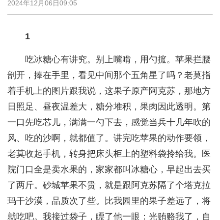
2024年12月06日09:05
1
吃冰糖心有讲究。别上嘴啃，用勺搲。苹果拦腰
剖开，捧在手里，看见中间那个五角星了吗？老莫指
着手机上的图片跟我说，这果子原产阿克苏，那地方
日照足、昼夜温差大，糖分堆积，果肉因此透明。第
一口先吃芯儿，满满一勺下去，感觉当兵十几年吹的
风、吃的沙啊，就都值了。讲完吃苹果的动作要领，
老莫收起手机，转身把床头柜上的塑料袋拎给我。医
院门口全是卖水果的，家家都叫冰糖心，早起出去买
了两斤。砂城苹果不贵，就是跟阿克苏隔了个塔克拉
玛干沙漠，品质次了些。比我园里的果子差远了，将
就吃吧。我接过袋子，瞟了他一眼：光贿赂我了，自