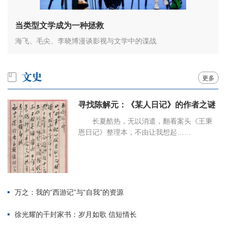
当类型文学成为一种拯救
海飞、毛尖、李晓博漫谈影视与文学中的谍战
更多
寻找陈解元：《某人日记》的作者之谜
长夏酷热，无以消遣，翻看案头《王秉
恩日记》整理本，不由让我想起……
万之：我的“西游记”与“自我”的资源
徐光耀的千封家书：岁月如歌 信短情长