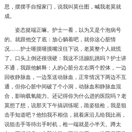
思，摆摆手自报家门，说我叫莫仕图，喊我老莫就
成。
姿态挺端正嘛。护士一看，以为又是个泡病号
的。就跟他交了底：放心躺着吧，就你这心脏情
况……护士咂摸咂摸嘴没往下说，老莫整个人就慌
了。口头上倒还很强硬：我这不活蹦乱跳吗？护士讲
不通，我跟他解释：人的心脏分左右两个腔体，一边
回收静脉血，一边泵送动脉血，正常情况下两边不互
通，但你心脏中间破了个小洞，动脉血和静脉血混
合，影响载氧能力。还记得你为什么进的医院吗？老
莫想了想，说那天下午搞训练呢，跪姿狙枪，我是狙
击手知道吧？他怕我不相信，就着床沿儿给我比画，
说狙击手等待出手时机，枪一端就是小半天。蹲太