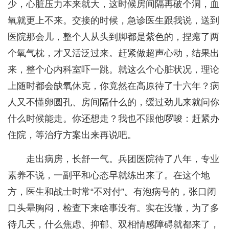
少，心脏压力本来就大，这时候房间隔再破个洞，血
氧就更上不来。交接的时候，急诊医生跟我说，送到
医院那会儿，整个人从头到脚都是紫色的，捏瘪了两
个氧气枕，才又活泛过来。赶紧做超声心动，结果出
来，整个心内科室吓一跳。就这么个心脏状况，理论
上随时都会缺氧休克，你竟然在高原待了十六年？病
人又不懂卵圆孔、房间隔什么的，缓过劲儿来就问你
什么时候能走。你还想走？我也不跟他啰唆：赶紧办
住院，等治疗方案出来再说吧。
走出病房，长舒一气。兵团医院待了八年，专业
素养不说，一副平和心态早就练出来了。在这个地
方，医生和战士时常“不对付”。有泡病号的，张口闭
口头晕胸闷，检查下来啥事没有。实在没辙，为了多
待几天，什么焦虑、抑郁、双相情感障碍就都来了，