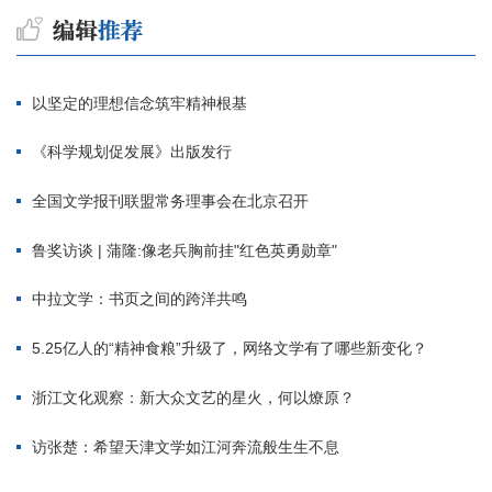
以坚定的理想信念筑牢精神根基
《科学规划促发展》出版发行
全国文学报刊联盟常务理事会在北京召开
鲁奖访谈 | 蒲隆:像老兵胸前挂"红色英勇勋章"
中拉文学：书页之间的跨洋共鸣
5.25亿人的“精神食粮”升级了，网络文学有了哪些新变化？
浙江文化观察：新大众文艺的星火，何以燎原？
访张楚：希望天津文学如江河奔流般生生不息