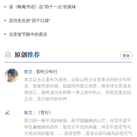
读《晦庵书话》品“四个一点”的真味
启功先生的“四个口袋”
北宋使节眼中的燕京
更多
散文
|
昔时少年行
本文以乡土童年为底色，记叙山村少女贫寒压抑的少年时
光。曾被邻里轻视、校园同伴孤立排挤，唯有埋头苦读支
撑自己，最终成为全村唯一考上初中的人。邻里态度反转
之后，昔日敌对的伙伴
散文
|
《苦行》
那刀削一般平顶的峰巅，那浑圆巍峨的山峦，何尝不是千
年狂飙雕琢的杰作；那亘古不息的风啸，何尝不是苍穹与
大地永恒的絮语…… 漠漠荒野，漫漾出胡马啸风的苍茫气