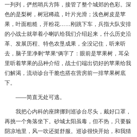
一列列，俨然哨兵方阵，接管了整个城郊的色彩。深
色的是梨树，树冠稀疏，叶片光滑；浅色树皮是苹
果，叶面粗糙，开粉花……刚跳下车，兵指大队安排
的小战士就举着小喇叭给我们介绍起来，什么历史沿
革、发展历程、特色农垦成果，全没记住，听来听
去，脑子里净剩“苹果”俩字了：眼前是苹果树，耳朵
里听着苹果的品种介绍，战士们端出切好的苹果给我
们解渴，流动诊台干脆也搭在营房前一排苹果树底
下。
——简直无处可逃。
我把心内科的座牌挪到巡诊台尽头，戴好口罩，
再挑一个角落坐下。砂城太阳虽毒，但不热，只要躲
阴凉地里，风一吹还挺舒服。巡诊很快开始，和我猜