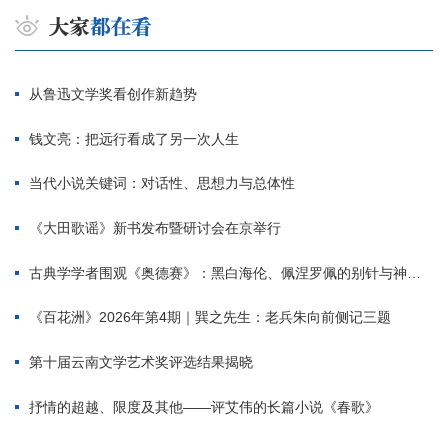
从鲁迅文学奖看创作新趋势
钱文亮：把远行看成了另一次人生
当代小说关键词：对话性、思想力与总体性
《大田歌谣》新书发布暨研讨会在京举行
古典学学者围观《奥德赛》：黑白海伦、佩涅罗佩的别针与神秘入侵者
《百花洲》2026年第4期｜巽之先生：老兵朱向前侧记三题
第十届云南文学艺术奖评选结果揭晓
抒情的超越、限度及其他——评艾伟的长篇小说《春歌》