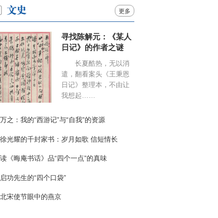
更多
寻找陈解元：《某人
日记》的作者之谜
长夏酷热，无以消
遣，翻看案头《王秉恩
日记》整理本，不由让
我想起……
万之：我的“西游记”与“自我”的资源
徐光耀的千封家书：岁月如歌 信短情长
读《晦庵书话》品“四个一点”的真味
启功先生的“四个口袋”
北宋使节眼中的燕京