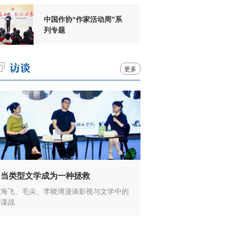
中国作协“作家活动周”系
列专题
更多
当类型文学成为一种拯救
海飞、毛尖、李晓博漫谈影视与文学中的
谍战