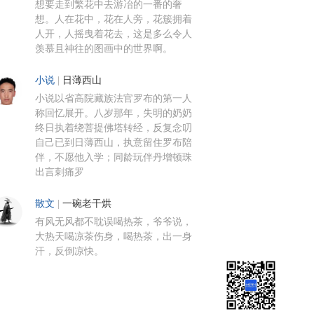
想要走到繁花中去游冶的一番的奢
想。人在花中，花在人旁，花簇拥着
人开，人摇曳着花去，这是多么令人
羡慕且神往的图画中的世界啊。
小说
|
日薄西山
小说以省高院藏族法官罗布的第一人
称回忆展开。八岁那年，失明的奶奶
终日执着绕菩提佛塔转经，反复念叨
自己已到日薄西山，执意留住罗布陪
伴，不愿他入学；同龄玩伴丹增顿珠
出言刺痛罗
散文
|
一碗老干烘
有风无风都不耽误喝热茶，爷爷说，
大热天喝凉茶伤身，喝热茶，出一身
汗，反倒凉快。