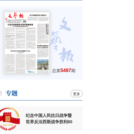
5497
总第
期
更多
纪念中国人民抗日战争暨
世界反法西斯战争胜利80
周年