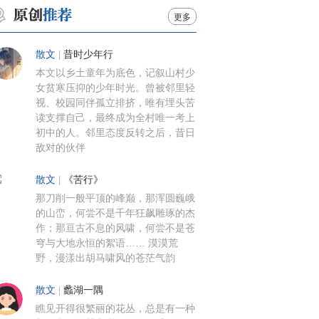
更多
散文
|
昔时少年行
本文以乡土童年为底色，记叙山村少
女贫寒压抑的少年时光。曾被邻里轻
视、校园同伴孤立排挤，唯有埋头苦
读支撑自己，最终成为全村唯一考上
初中的人。邻里态度反转之后，昔日
敌对的伙伴
散文
|
《苦行》
那刀削一般平顶的峰巅，那浑圆巍峨
的山峦，何尝不是千年狂飙雕琢的杰
作；那亘古不息的风啸，何尝不是苍
穹与大地永恒的絮语…… 漠漠荒
野，漫漾出胡马啸风的苍茫气韵
散文
|
蠡湖一隅
瞧见开得很繁丽的花丛，总是有一种