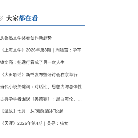
从鲁迅文学奖看创作新趋势
《上海文学》2026年第8期｜周洁茹：学车
钱文亮：把远行看成了另一次人生
《大田歌谣》新书发布暨研讨会在京举行
当代小说关键词：对话性、思想力与总体性
古典学学者围观《奥德赛》：黑白海伦、佩涅罗佩的别针与神秘入侵者
【温故】七月，从“素醒酒冰”说起
《天涯》2026年第4期｜吴寻：猫女