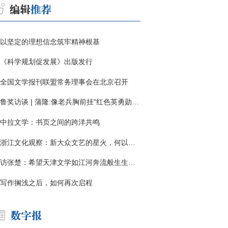
以坚定的理想信念筑牢精神根基
《科学规划促发展》出版发行
全国文学报刊联盟常务理事会在北京召开
鲁奖访谈 | 蒲隆:像老兵胸前挂"红色英勇勋章"
中拉文学：书页之间的跨洋共鸣
浙江文化观察：新大众文艺的星火，何以燎原？
访张楚：希望天津文学如江河奔流般生生不息
写作搁浅之后，如何再次启程