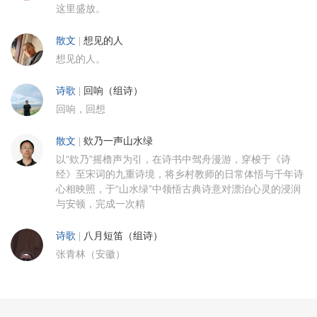
这里盛放。
散文
|
想见的人
想见的人。
诗歌
|
回响（组诗）
回响，回想
散文
|
欸乃一声山水绿
以“欸乃”摇橹声为引，在诗书中驾舟漫游，穿梭于《诗
经》至宋词的九重诗境，将乡村教师的日常体悟与千年诗
心相映照，于“山水绿”中领悟古典诗意对漂泊心灵的浸润
与安顿，完成一次精
诗歌
|
八月短笛（组诗）
张青林（安徽）