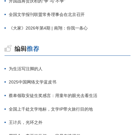
开国战将贺庆积的“争”与“不争”
全国文学报刊联盟常务理事会在北京召开
《大家》2026年第4期 | 南翔：你我一条心
为生活写注脚的人
2025中国网络文学蓝皮书
蔡皋领取安徒生奖感言：用童年的眼光去看生活
全国上千处文学地标，文学IP带火旅行目的地
王计兵，光环之外