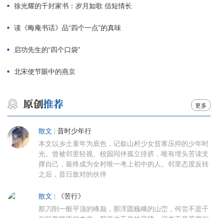
徐光耀的千封家书：岁月如歌 信短情长
读《晦庵书话》品“四个一点”的真味
启功先生的“四个口袋”
北宋使节眼中的燕京
更多
散文
|
昔时少年行
本文以乡土童年为底色，记叙山村少女贫寒压抑的少年时
光。曾被邻里轻视、校园同伴孤立排挤，唯有埋头苦读支
撑自己，最终成为全村唯一考上初中的人。邻里态度反转
之后，昔日敌对的伙伴
散文
|
《苦行》
那刀削一般平顶的峰巅，那浑圆巍峨的山峦，何尝不是千