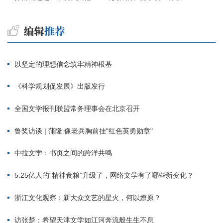
以坚定的理想信念筑牢精神根基
《科学规划促发展》出版发行
全国文学报刊联盟常务理事会在北京召开
鲁奖访谈 | 蒲隆:像老兵胸前挂"红色英勇勋章"
中拉文学：书页之间的跨洋共鸣
5.25亿人的“精神食粮”升级了，网络文学有了哪些新变化？
浙江文化观察：新大众文艺的星火，何以燎原？
访张楚：希望天津文学如江河奔流般生生不息