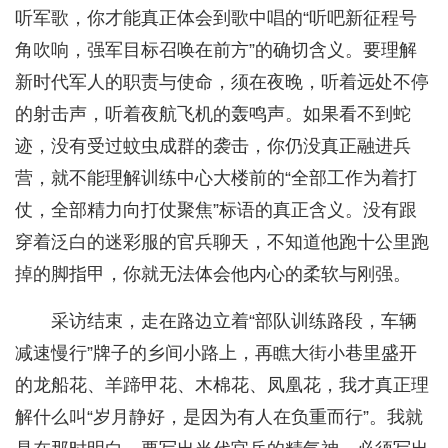
听军歌，你才能真正体会到歌中唱的“听吧新征程号
角吹响，强军目标召唤在前方”的确切含义。要理解
新时代军人的职责与使命，须在夜晚，听着远处不停
的射击声，听着夜航飞机的轰鸣声。如果看不到蛇
迹，没有受过蚊虫成群的袭击，你仍没真正融进兵
营，就不能理解训练中心大楼前的“全部工作为着打
仗，全部精力向打仗聚焦”标语的真正含义。没有跟
穿着泛白的迷彩服的官兵聊天，不知道他跑十公里跑
掉的脚指甲，你就无法体会他内心的柔软与刚强。
采访结束，走在路边立着“部队训练路段，车辆
减速慢行”牌子的乡间小路上，再瞧大街小巷里盛开
的龙船花、羊蹄甲花、木棉花、凤凰花，我才真正理
解什么叫“岁月静好，是因为有人在负重而行”。我就