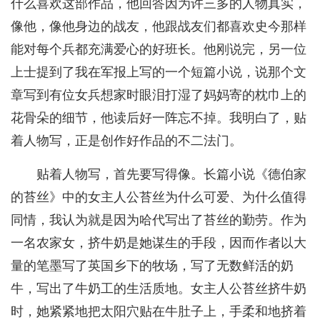
什么喜欢这部作品，他回答因为许三多的人物真实，
像他，像他身边的战友，他跟战友们都喜欢史今那样
能对每个兵都充满爱心的好班长。他刚说完，另一位
上士提到了我在军报上写的一个短篇小说，说那个文
章写到有位女兵想家时眼泪打湿了妈妈寄的枕巾上的
花骨朵的细节，他读后好一阵忘不掉。我明白了，贴
着人物写，正是创作好作品的不二法门。
贴着人物写，首先要写得像。长篇小说《德伯家
的苔丝》中的女主人公苔丝为什么可爱、为什么值得
同情，我认为就是因为哈代写出了苔丝的勤劳。作为
一名农家女，挤牛奶是她谋生的手段，因而作者以大
量的笔墨写了英国乡下的牧场，写了无数鲜活的奶
牛，写出了牛奶工的生活质地。女主人公苔丝挤牛奶
时，她紧紧地把太阳穴贴在牛肚子上，手柔和地挤着