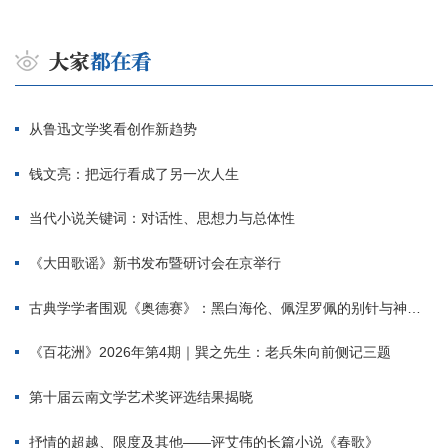
从鲁迅文学奖看创作新趋势
钱文亮：把远行看成了另一次人生
当代小说关键词：对话性、思想力与总体性
《大田歌谣》新书发布暨研讨会在京举行
古典学学者围观《奥德赛》：黑白海伦、佩涅罗佩的别针与神秘入侵者
《百花洲》2026年第4期｜巽之先生：老兵朱向前侧记三题
第十届云南文学艺术奖评选结果揭晓
抒情的超越、限度及其他——评艾伟的长篇小说《春歌》