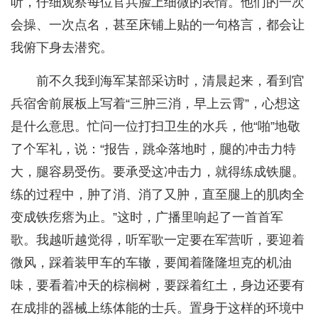
听，仔细观察每位官兵脸上细微的表情。他们的一次
会操、一次点名，甚至床铺上贴的一句格言，都会让
我俯下身去潜究。
前不久我到海军某部采访时，清晨起来，看到官
兵宿舍前展板上写着“三肿三消，早上云霄”，心想这
是什么意思。忙问一位打扫卫生的水兵，他“啪”地敬
了个军礼，说：“报告，跳伞落地时，腿的冲击力特
大，腿容易受伤。要承受这冲击力，就得练成铁腿。
练的过程中，肿了消、消了又肿，直至腿上的肌肉全
变成铁疙瘩为止。”这时，广播里响起了一首首军
歌。我越听越觉得，听军歌一定要在军营听，要迎着
微风，踩着装甲车的车辙，要闻着隆隆坦克的机油
味，要看着冲天的棕榈树，要踩着红土，身边还要有
在成排的器械上练体能的士兵。置身于这样的环境中