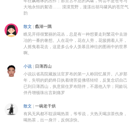
年狂飙雕琢的杰作；那亘古不息的风啸，何尝不是苍穹与
大地永恒的絮语…… 漠漠荒野，漫漾出胡马啸风的苍茫气
韵
散文
|
蠡湖一隅
瞧见开得很繁丽的花丛，总是有一种想要走到繁花中去游
冶的一番的奢想。人在花中，花在人旁，花簇拥着人开，
人摇曳着花去，这是多么令人羡慕且神往的图画中的世界
啊。
小说
|
日薄西山
小说以省高院藏族法官罗布的第一人称回忆展开。八岁那
年，失明的奶奶终日执着绕菩提佛塔转经，反复念叨自己
已到日薄西山，执意留住罗布陪伴，不愿他入学；同龄玩
伴丹增顿珠出言刺痛罗
散文
|
一碗老干烘
有风无风都不耽误喝热茶，爷爷说，大热天喝凉茶伤身，
喝热茶，出一身汗，反倒凉快。