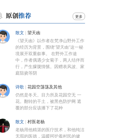
更多
散文
|
望天凼
《望天凼》以作者在梵净山野外工作
的经历为背景，围绕“望天凼”这一秘
境展开双重叙事。 在野外工作途
中，作者偶遇少女菊子，两人结伴而
行，产生朦胧情愫。因赠表风波、家
庭阻挠等阴
诗歌
|
花园空荡荡及其他
仍然是冬天。目力所及花园空无 一
花。翻转的干土，被黑色防护网 遮
覆的部分应该播下了花种
散文
|
村医老杨
老杨用他精湛的医疗技术，和他纯洁
无瑕的医德，温暖呵护着村民的健