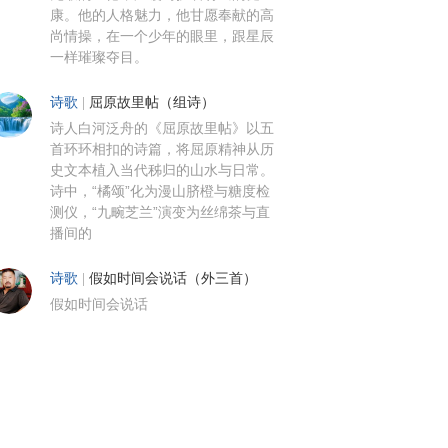
康。他的人格魅力，他甘愿奉献的高
尚情操，在一个少年的眼里，跟星辰
一样璀璨夺目。
诗歌
|
屈原故里帖（组诗）
诗人白河泛舟的《屈原故里帖》以五
首环环相扣的诗篇，将屈原精神从历
史文本植入当代秭归的山水与日常。
诗中，“橘颂”化为漫山脐橙与糖度检
测仪，“九畹芝兰”演变为丝绵茶与直
播间的
诗歌
|
假如时间会说话（外三首）
假如时间会说话