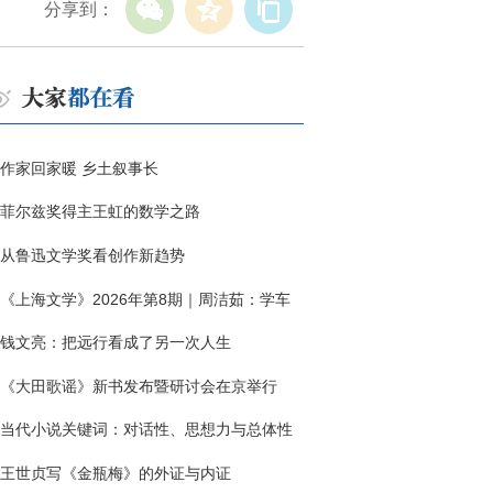
分享到：
作家回家暖 乡土叙事长
菲尔兹奖得主王虹的数学之路
从鲁迅文学奖看创作新趋势
《上海文学》2026年第8期｜周洁茹：学车
钱文亮：把远行看成了另一次人生
《大田歌谣》新书发布暨研讨会在京举行
当代小说关键词：对话性、思想力与总体性
王世贞写《金瓶梅》的外证与内证