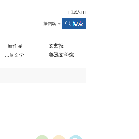
[
旧版
入口]
新作品
文艺报
儿童文学
鲁迅文学院