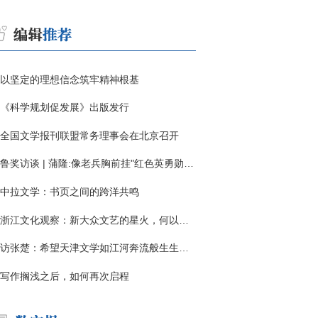
以坚定的理想信念筑牢精神根基
《科学规划促发展》出版发行
全国文学报刊联盟常务理事会在北京召开
鲁奖访谈 | 蒲隆:像老兵胸前挂"红色英勇勋章"
中拉文学：书页之间的跨洋共鸣
浙江文化观察：新大众文艺的星火，何以燎原？
访张楚：希望天津文学如江河奔流般生生不息
写作搁浅之后，如何再次启程