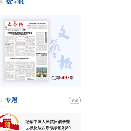
5497
总第
期
更多
纪念中国人民抗日战争暨
世界反法西斯战争胜利80