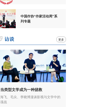
周年
中国作协“作家活动周”系
列专题
更多
当类型文学成为一种拯救
海飞、毛尖、李晓博漫谈影视与文学中的
谍战