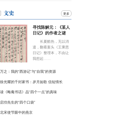
更多
寻找陈解元：《某人
日记》的作者之谜
长夏酷热，无以消
遣，翻看案头《王秉恩
日记》整理本，不由让
我想起……
万之：我的“西游记”与“自我”的资源
徐光耀的千封家书：岁月如歌 信短情长
读《晦庵书话》品“四个一点”的真味
启功先生的“四个口袋”
北宋使节眼中的燕京