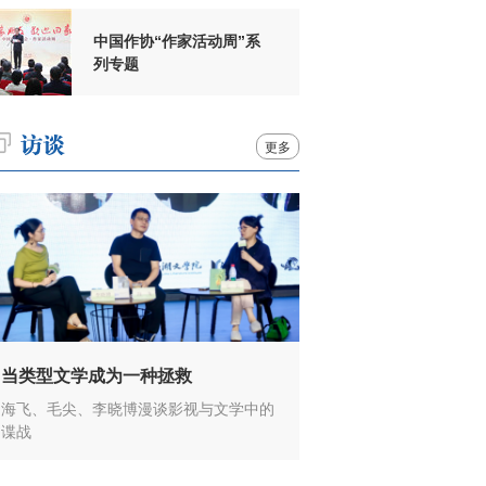
中国作协“作家活动周”系
列专题
更多
当类型文学成为一种拯救
海飞、毛尖、李晓博漫谈影视与文学中的
谍战