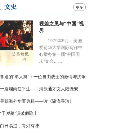
更多
视差之见与“中国”视
界
1979年9月，美国
爱荷华大学国际写作中
心举办第一届“中国周
末”文会……
鲁迅的“单人舞”：一位自由战士的激情与抗争
一蓑烟雨任平生——海派通才文人陆澹安
寻踪海外华夏典籍——读《瀛海寻珍》
“千岁蘽”识破假隐士
白日易过，青灯有味