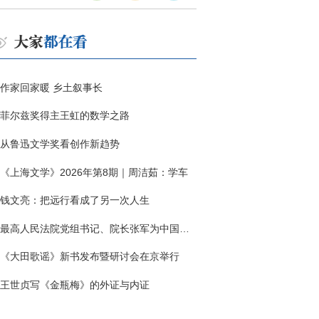
作家回家暖 乡土叙事长
菲尔兹奖得主王虹的数学之路
从鲁迅文学奖看创作新趋势
《上海文学》2026年第8期｜周洁茹：学车
钱文亮：把远行看成了另一次人生
最高人民法院党组书记、院长张军为中国作协干部大讲堂授课
《大田歌谣》新书发布暨研讨会在京举行
王世贞写《金瓶梅》的外证与内证