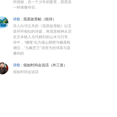
尚情操，在一个少年的眼里，跟星辰
一样璀璨夺目。
诗歌
|
屈原故里帖（组诗）
诗人白河泛舟的《屈原故里帖》以五
首环环相扣的诗篇，将屈原精神从历
史文本植入当代秭归的山水与日常。
诗中，“橘颂”化为漫山脐橙与糖度检
测仪，“九畹芝兰”演变为丝绵茶与直
播间的
诗歌
|
假如时间会说话（外三首）
假如时间会说话