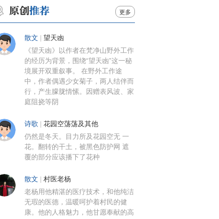
更多
散文
|
望天凼
《望天凼》以作者在梵净山野外工作
的经历为背景，围绕“望天凼”这一秘
境展开双重叙事。 在野外工作途
中，作者偶遇少女菊子，两人结伴而
行，产生朦胧情愫。因赠表风波、家
庭阻挠等阴
诗歌
|
花园空荡荡及其他
仍然是冬天。目力所及花园空无 一
花。翻转的干土，被黑色防护网 遮
覆的部分应该播下了花种
散文
|
村医老杨
老杨用他精湛的医疗技术，和他纯洁
无瑕的医德，温暖呵护着村民的健
康。他的人格魅力，他甘愿奉献的高