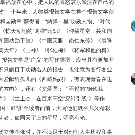
的幸福放在心中，把人民的喜怒哀乐倾注在自己的
物”。十年来，人物类报告文学在整个报告文学创
和国勋章”获得者、“两弹一星”功勋人物、“时代
《惊天动地的“两弹”元勋》《仰望星空：共和国
和国功勋于敏》《中国天眼：南仁东传》《袁隆
黄大年》《山神》《张桂梅》《将军和他的树》
。报告文学是“广义”的写作类型，应当具有更加开
不只瞩目于功勋名人的报告，也注意为各行各业
大爱献给孤儿的《西藏妈妈》，有表现青春在边
的方向》，还有《艾爱国：了不起的“钢铁裁
师”》《竺士杰：在百米高空“穿针引线”》等作
大国工匠”推至读者面前，大写他们既平凡又精彩
动者，如同天宇上的星星，明亮有光。
物立传画像时，并不满足于对他们人生历程和事