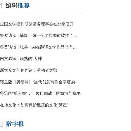
全国文学报刊联盟常务理事会在北京召开
鲁奖访谈 | 蒲隆：像一个老兵胸前被挂了一枚“红色英勇勋章”
鲁奖访谈 | 张芸：AI在翻译文学作品时有明显局限
网文独家 | 晚熟的“大神”
新大众文艺创作谈：劳动者之歌
诺兰版《奥德赛》:当代创意写作金字塔的宏伟与平庸
鲁迅的“单人舞”：一位自由战士的激情与抗争
在地文化：如何保护散落的文化“繁星”