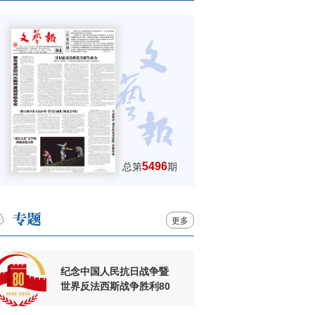
5496
总第
期
更多
纪念中国人民抗日战争暨
世界反法西斯战争胜利80
周年