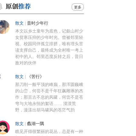
更多
散文
|
昔时少年行
本文以乡土童年为底色，记叙山村少
女贫寒压抑的少年时光。曾被邻里轻
视、校园同伴孤立排挤，唯有埋头苦
读支撑自己，最终成为全村唯一考上
初中的人。邻里态度反转之后，昔日
敌对的伙伴
散文
|
《苦行》
那刀削一般平顶的峰巅，那浑圆巍峨
的山峦，何尝不是千年狂飙雕琢的杰
作；那亘古不息的风啸，何尝不是苍
穹与大地永恒的絮语…… 漠漠荒
野，漫漾出胡马啸风的苍茫气韵
散文
|
蠡湖一隅
瞧见开得很繁丽的花丛，总是有一种