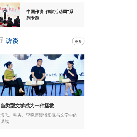
中国作协“作家活动周”系
列专题
更多
当类型文学成为一种拯救
海飞、毛尖、李晓博漫谈影视与文学中的
谍战