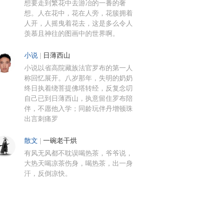
想要走到繁花中去游冶的一番的奢
想。人在花中，花在人旁，花簇拥着
人开，人摇曳着花去，这是多么令人
羡慕且神往的图画中的世界啊。
小说
|
日薄西山
小说以省高院藏族法官罗布的第一人
称回忆展开。八岁那年，失明的奶奶
终日执着绕菩提佛塔转经，反复念叨
自己已到日薄西山，执意留住罗布陪
伴，不愿他入学；同龄玩伴丹增顿珠
出言刺痛罗
散文
|
一碗老干烘
有风无风都不耽误喝热茶，爷爷说，
大热天喝凉茶伤身，喝热茶，出一身
汗，反倒凉快。