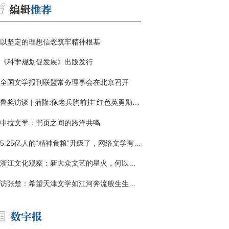
以坚定的理想信念筑牢精神根基
《科学规划促发展》出版发行
全国文学报刊联盟常务理事会在北京召开
鲁奖访谈 | 蒲隆:像老兵胸前挂"红色英勇勋章"
中拉文学：书页之间的跨洋共鸣
5.25亿人的“精神食粮”升级了，网络文学有了哪些新变化？
浙江文化观察：新大众文艺的星火，何以燎原？
访张楚：希望天津文学如江河奔流般生生不息