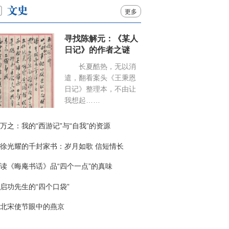
更多
寻找陈解元：《某人
日记》的作者之谜
长夏酷热，无以消
遣，翻看案头《王秉恩
日记》整理本，不由让
我想起……
万之：我的“西游记”与“自我”的资源
徐光耀的千封家书：岁月如歌 信短情长
读《晦庵书话》品“四个一点”的真味
启功先生的“四个口袋”
北宋使节眼中的燕京