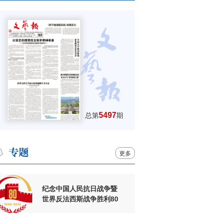
5497
总第
期
更多
纪念中国人民抗日战争暨
世界反法西斯战争胜利80
周年