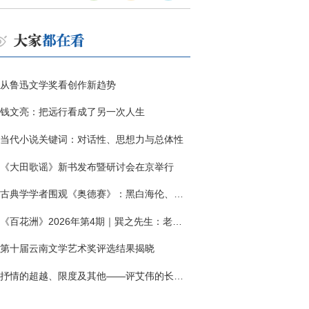
从鲁迅文学奖看创作新趋势
钱文亮：把远行看成了另一次人生
当代小说关键词：对话性、思想力与总体性
《大田歌谣》新书发布暨研讨会在京举行
古典学学者围观《奥德赛》：黑白海伦、佩涅罗佩的别针与神秘入侵者
《百花洲》2026年第4期｜巽之先生：老兵朱向前侧记三题
第十届云南文学艺术奖评选结果揭晓
抒情的超越、限度及其他——评艾伟的长篇小说《春歌》