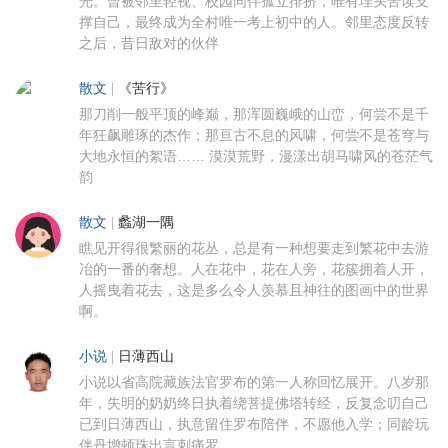
光。曾被邻里轻视、校园同伴孤立排挤，唯有埋头苦读支
撑自己，最终成为全村唯一考上初中的人。邻里态度反转
之后，昔日敌对的伙伴
散文
|
《苦行》
那刀削一般平顶的峰巅，那浑圆巍峨的山峦，何尝不是千
年狂飙雕琢的杰作；那亘古不息的风啸，何尝不是苍穹与
大地永恒的絮语…… 漠漠荒野，漫漾出胡马啸风的苍茫气
韵
散文
|
蠡湖一隅
瞧见开得很繁丽的花丛，总是有一种想要走到繁花中去游
冶的一番的奢想。人在花中，花在人旁，花簇拥着人开，
人摇曳着花去，这是多么令人羡慕且神往的图画中的世界
啊。
小说
|
日薄西山
小说以省高院藏族法官罗布的第一人称回忆展开。八岁那
年，失明的奶奶终日执着绕菩提佛塔转经，反复念叨自己
已到日薄西山，执意留住罗布陪伴，不愿他入学；同龄玩
伴丹增顿珠出言刺痛罗