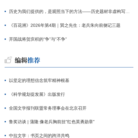
历史为我们提供的，是观照当下的方法——历史题材非虚构写作多人谈
《百花洲》2026年第4期｜巽之先生：老兵朱向前侧记三题
开国战将贺庆积的“争”与“不争”
以坚定的理想信念筑牢精神根基
《科学规划促发展》出版发行
全国文学报刊联盟常务理事会在北京召开
鲁奖访谈 | 蒲隆:像老兵胸前挂"红色英勇勋章"
中拉文学：书页之间的跨洋共鸣