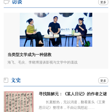
更多
当类型文学成为一种拯救
海飞、毛尖、李晓博漫谈影视与文学中的谍战
更多
寻找陈解元：《某人日记》的作者之谜
长夏酷热，无以消遣，翻看案头《王秉
恩日记》整理本，不由让我想起……