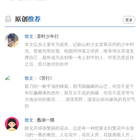
更多
散文
|
昔时少年行
本文以乡土童年为底色，记叙山村少女贫寒压抑的少年时
光。曾被邻里轻视、校园同伴孤立排挤，唯有埋头苦读支
撑自己，最终成为全村唯一考上初中的人。邻里态度反转
之后，昔日敌对的伙伴
散文
|
《苦行》
那刀削一般平顶的峰巅，那浑圆巍峨的山峦，何尝不是千
年狂飙雕琢的杰作；那亘古不息的风啸，何尝不是苍穹与
大地永恒的絮语…… 漠漠荒野，漫漾出胡马啸风的苍茫气
韵
散文
|
蠡湖一隅
瞧见开得很繁丽的花丛，总是有一种想要走到繁花中去游
冶的一番的奢想。人在花中，花在人旁，花簇拥着人开，