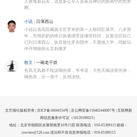
人摇曳着花去，这是多么令人羡慕且神往的图画中的世界
啊。
小说
|
日薄西山
小说以省高院藏族法官罗布的第一人称回忆展开。八岁那
年，失明的奶奶终日执着绕菩提佛塔转经，反复念叨自己
已到日薄西山，执意留住罗布陪伴，不愿他入学；同龄玩
伴丹增顿珠出言刺痛罗
散文
|
一碗老干烘
有风无风都不耽误喝热茶，爷爷说，大热天喝凉茶伤身，
喝热茶，出一身汗，反倒凉快。
文艺报社版权所有 |
京ICP备16044554号
| 京公网安备110402440007号 |
互联网新
闻信息服务许可证（10120180023）
地址：北京市朝阳区农展馆南里10号15层 联系电话：010-65389115 邮箱：
cnwriter@126.com 违法和不良信息举报电话：010-65389115