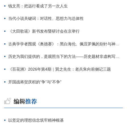
钱文亮：把远行看成了另一次人生
当代小说关键词：对话性、思想力与总体性
《大田歌谣》新书发布暨研讨会在京举行
古典学学者围观《奥德赛》：黑白海伦、佩涅罗佩的别针与神秘入侵者
历史为我们提供的，是观照当下的方法——历史题材非虚构写作多人谈
《百花洲》2026年第4期｜巽之先生：老兵朱向前侧记三题
开国战将贺庆积的“争”与“不争”
以坚定的理想信念筑牢精神根基