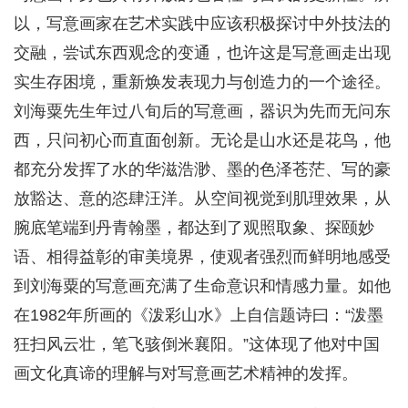
以，写意画家在艺术实践中应该积极探讨中外技法的
交融，尝试东西观念的变通，也许这是写意画走出现
实生存困境，重新焕发表现力与创造力的一个途径。
刘海粟先生年过八旬后的写意画，器识为先而无问东
西，只问初心而直面创新。无论是山水还是花鸟，他
都充分发挥了水的华滋浩渺、墨的色泽苍茫、写的豪
放豁达、意的恣肆汪洋。从空间视觉到肌理效果，从
腕底笔端到丹青翰墨，都达到了观照取象、探颐妙
语、相得益彰的审美境界，使观者强烈而鲜明地感受
到刘海粟的写意画充满了生命意识和情感力量。如他
在1982年所画的《泼彩山水》上自信题诗曰：“泼墨
狂扫风云壮，笔飞骇倒米襄阳。”这体现了他对中国
画文化真谛的理解与对写意画艺术精神的发挥。