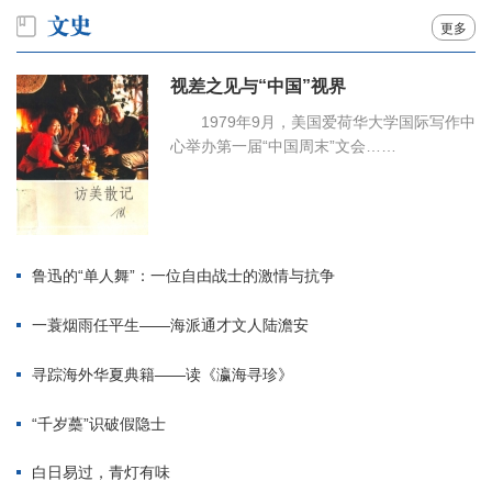
更多
视差之见与“中国”视界
1979年9月，美国爱荷华大学国际写作中
心举办第一届“中国周末”文会……
鲁迅的“单人舞”：一位自由战士的激情与抗争
一蓑烟雨任平生——海派通才文人陆澹安
寻踪海外华夏典籍——读《瀛海寻珍》
“千岁蘽”识破假隐士
白日易过，青灯有味