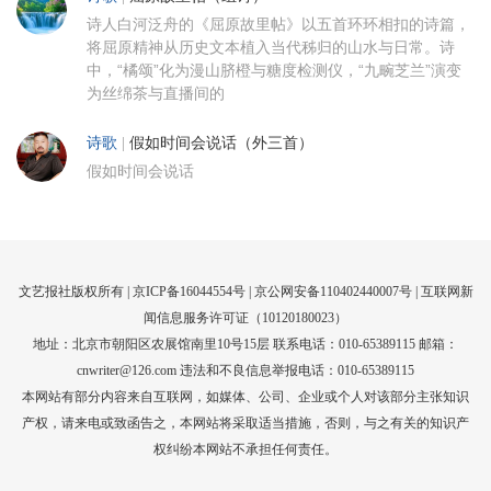
诗人白河泛舟的《屈原故里帖》以五首环环相扣的诗篇，
将屈原精神从历史文本植入当代秭归的山水与日常。诗
中，“橘颂”化为漫山脐橙与糖度检测仪，“九畹芝兰”演变
为丝绵茶与直播间的
诗歌
|
假如时间会说话（外三首）
假如时间会说话
文艺报社版权所有 |
京ICP备16044554号
| 京公网安备110402440007号 |
互联网新
闻信息服务许可证（10120180023）
地址：北京市朝阳区农展馆南里10号15层 联系电话：010-65389115 邮箱：
cnwriter@126.com 违法和不良信息举报电话：010-65389115
本网站有部分内容来自互联网，如媒体、公司、企业或个人对该部分主张知识
产权，请来电或致函告之，本网站将采取适当措施，否则，与之有关的知识产
权纠纷本网站不承担任何责任。