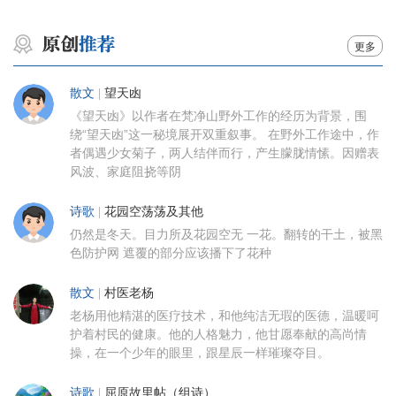
更多
散文
|
望天凼
《望天凼》以作者在梵净山野外工作的经历为背景，围
绕“望天凼”这一秘境展开双重叙事。 在野外工作途中，作
者偶遇少女菊子，两人结伴而行，产生朦胧情愫。因赠表
风波、家庭阻挠等阴
诗歌
|
花园空荡荡及其他
仍然是冬天。目力所及花园空无 一花。翻转的干土，被黑
色防护网 遮覆的部分应该播下了花种
散文
|
村医老杨
老杨用他精湛的医疗技术，和他纯洁无瑕的医德，温暖呵
护着村民的健康。他的人格魅力，他甘愿奉献的高尚情
操，在一个少年的眼里，跟星辰一样璀璨夺目。
诗歌
|
屈原故里帖（组诗）