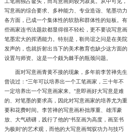
工笔画独占鳌头，而写意画则较为寂寞。从中可见，
写意画的综合要求、多种能力、专业造诣、笔墨功力
各方面，已成一个集体性的软肋和群体性的短板。有
些画家连书法题款都显得很不轻松，更不要说写意画
笔墨宏大的挥洒能力。特别是，靳尚谊之问是在美院
发声的，也就折射出当下的美术教育也缺少这方面的
设置与师资。这是一个颇为棘手的瓶颈问题。
面对写意画青黄不接的现象，多年前李苦禅先生
曾说过：“三年可以培养出一个工笔画家，三十年不
一定培养出一个写意画家来。”意即画好大写意是难
的、对笔墨的要求高，因此对写意画家的培养尤为重
要和花费时间。李苦禅的写意画朴拙厚重、雄浑豪
放、大气磅礴，践行了他的“书至画为高度，画至书
为极则”的艺术观，而他的大写意画驾驭功力与技巧