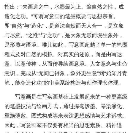
指出：“夫画道之中，水墨最为上。肇自然之性，成
造化之功。”可谓写意画的笔墨概要与思想宗旨。
即“自然”与“造化”，是道法自然而天人合一，是立象
与尽意。“之性”与“之功”，是大象无形而境生象外，
是形质与语境。唯其如此，写意画超越了单一的笔墨
程式及对自然的模拟、对真实的还原，而是由写达
意、以意传神，从而传导绘画意境、人文意念与生命
意识，完成从“无间已得象，象外更生意”到“始知丹青
笔，能夺造化功”的审美系统构造与创作理念体现。
写意画是在写实画基础上发展起来的一种更高级
的笔墨技法与绘画方式，通过挥毫泼墨、晕染渗化、
重施薄敷、图式构成等来表达思想感情与艺术诉求。
因此，写意画家不仅要有相当的思想素质、精神追