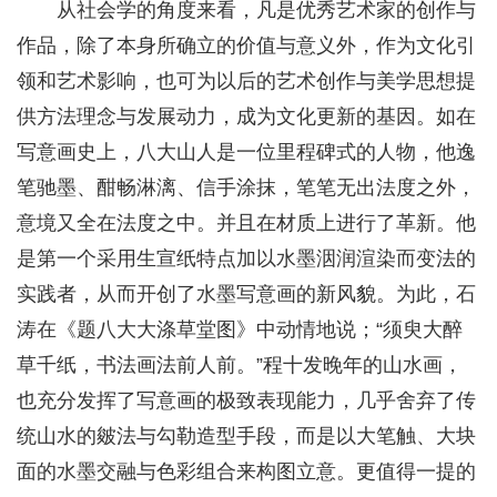
从社会学的角度来看，凡是优秀艺术家的创作与
作品，除了本身所确立的价值与意义外，作为文化引
领和艺术影响，也可为以后的艺术创作与美学思想提
供方法理念与发展动力，成为文化更新的基因。如在
写意画史上，八大山人是一位里程碑式的人物，他逸
笔驰墨、酣畅淋漓、信手涂抹，笔笔无出法度之外，
意境又全在法度之中。并且在材质上进行了革新。他
是第一个采用生宣纸特点加以水墨洇润渲染而变法的
实践者，从而开创了水墨写意画的新风貌。为此，石
涛在《题八大大涤草堂图》中动情地说；“须臾大醉
草千纸，书法画法前人前。”程十发晚年的山水画，
也充分发挥了写意画的极致表现能力，几乎舍弃了传
统山水的皴法与勾勒造型手段，而是以大笔触、大块
面的水墨交融与色彩组合来构图立意。更值得一提的