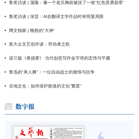
鲁奖访谈 | 蒲隆：像一个老兵胸前被挂了一枚“红色英勇勋章”
鲁奖访谈 | 张芸：AI在翻译文学作品时有明显局限
网文独家 | 晚熟的“大神”
新大众文艺创作谈：劳动者之歌
诺兰版《奥德赛》:当代创意写作金字塔的宏伟与平庸
鲁迅的“单人舞”：一位自由战士的激情与抗争
在地文化：如何保护散落的文化“繁星”