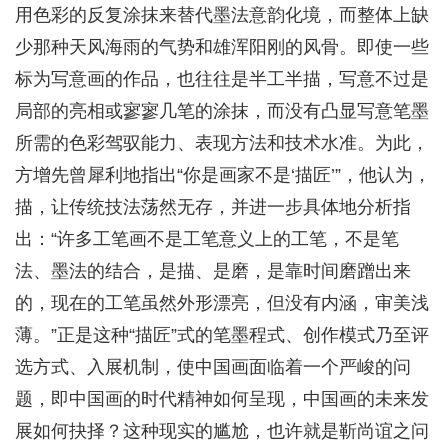
用色彩的反复涂抹来替代墨法意韵化境，而整体上缺
少那种天风海雨的气势和雄浑阳刚的风骨。即使一些
标为写意画的作品，也往往是半工半描，写意不过是
局部的亮相或寥寥几笔的涂抹，而没有凸显写意笔墨
所需的色彩驾驭能力、表现方法和技术水准。为此，
方增先曾犀利地指出“你是画家不是‘描匠’”，他认为，
描，让传统技法荡然无存，并进一步具体地分析指
出：“许多工笔画不是工笔意义上的工笔，不是笔
法、墨法的结合，是描、是磨，是靠时间磨蹭出来
的，现在的工笔虽然外形漂亮，但没有内涵，审美浅
薄。”正是这种“描匠”式的笔墨程式、创作模式乃至评
选方式、入展机制，使中国画面临着一个严峻的问
题，即中国画的时代精神如何呈现，中国画的未来发
展如何抉择？这种现实的尴尬，也许就是靳尚谊之问