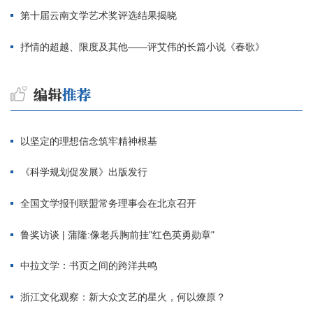
第十届云南文学艺术奖评选结果揭晓
抒情的超越、限度及其他——评艾伟的长篇小说《春歌》
以坚定的理想信念筑牢精神根基
《科学规划促发展》出版发行
全国文学报刊联盟常务理事会在北京召开
鲁奖访谈 | 蒲隆:像老兵胸前挂"红色英勇勋章"
中拉文学：书页之间的跨洋共鸣
浙江文化观察：新大众文艺的星火，何以燎原？