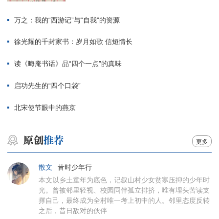
万之：我的“西游记”与“自我”的资源
徐光耀的千封家书：岁月如歌 信短情长
读《晦庵书话》品“四个一点”的真味
启功先生的“四个口袋”
北宋使节眼中的燕京
更多
散文
|
昔时少年行
本文以乡土童年为底色，记叙山村少女贫寒压抑的少年时
光。曾被邻里轻视、校园同伴孤立排挤，唯有埋头苦读支
撑自己，最终成为全村唯一考上初中的人。邻里态度反转
之后，昔日敌对的伙伴