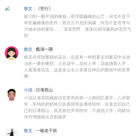
散文
|
《苦行》
那刀削一般平顶的峰巅，那浑圆巍峨的山峦，何尝不是千
年狂飙雕琢的杰作；那亘古不息的风啸，何尝不是苍穹与
大地永恒的絮语…… 漠漠荒野，漫漾出胡马啸风的苍茫气
韵
散文
|
蠡湖一隅
瞧见开得很繁丽的花丛，总是有一种想要走到繁花中去游
冶的一番的奢想。人在花中，花在人旁，花簇拥着人开，
人摇曳着花去，这是多么令人羡慕且神往的图画中的世界
啊。
小说
|
日薄西山
小说以省高院藏族法官罗布的第一人称回忆展开。八岁那
年，失明的奶奶终日执着绕菩提佛塔转经，反复念叨自己
已到日薄西山，执意留住罗布陪伴，不愿他入学；同龄玩
伴丹增顿珠出言刺痛罗
散文
|
一碗老干烘