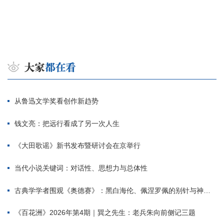
从鲁迅文学奖看创作新趋势
钱文亮：把远行看成了另一次人生
《大田歌谣》新书发布暨研讨会在京举行
当代小说关键词：对话性、思想力与总体性
古典学学者围观《奥德赛》：黑白海伦、佩涅罗佩的别针与神秘入侵者
《百花洲》2026年第4期｜巽之先生：老兵朱向前侧记三题