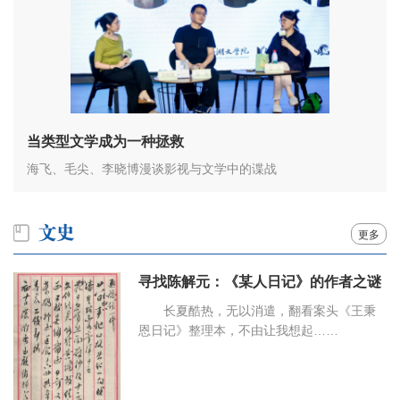
当类型文学成为一种拯救
海飞、毛尖、李晓博漫谈影视与文学中的谍战
更多
寻找陈解元：《某人日记》的作者之谜
长夏酷热，无以消遣，翻看案头《王秉
恩日记》整理本，不由让我想起……