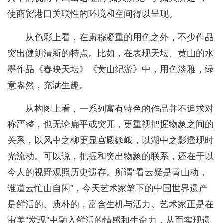
使商贸港口关联性的环境和空间得以呈现。
从色彩上看，在肃穆凝重的用色之外，不少作品
突出健朗清新的特点。比如，在表现天坛、黄山的水
墨作品《春映天坛》《黄山纪游》中，用色淡雅，绿
意盎然，充满生趣。
从构图上看，一系列富有特色的作品并不追求对
称严整，也无论扁平或突兀，更重视把握物象之间的
关系，以风中之柳更显宫殿巍峨，以湖中之影透现时
光流动。可以说，把握和突出物象的联系，还在于以
今人的视野观照历史遗存。所谓“看云疑是青山动，
谁道云忙山自闲”，今天艺术家笔下的中国世界遗产
是鲜活的、质朴的，富含生机与活力。艺术家正是在
审美“发现”中融入鲜活的情感和生命力，从而实现遗