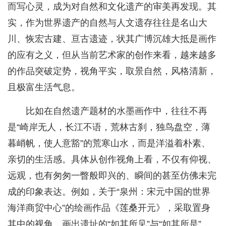
而写心灵，成为对自然和文化遗产的审美再发现。其
实，作为世界遗产的自然与人文遗存往往是名山大
川、恢宏古建、亘古遗迹，状其广博沉雄大抵是画作
的应有之义，但从当前艺术家的创作来看，越来越多
的作品突破定势，视角平实，取景自然，风格清新，
且极富生活气息。
比如在自然遗产题材的水墨画作中，往往不再
是“崎岸无人，长江不语，荒林古刹，独鸟盘空，薄
暮峭帆，使人意豁”的荒寒山水，而是洋溢着朴素、
亲切的生活感。具体从创作视角上看，不仅有仰视、
远观，也有匆匆一瞥般即兴的、瞬间的甚至仿佛未完
成的印象表达。例如，关于“泉州：宋元中国的世界
海洋商贸中心”的绘画作品《莲桑开元》，采取置身
其中的视角，画出遗址的“如其所见”与“如其所是”，