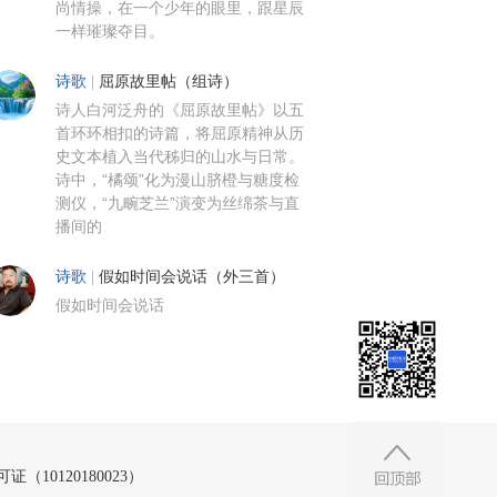
尚情操，在一个少年的眼里，跟星辰
一样璀璨夺目。
诗歌
|
屈原故里帖（组诗）
诗人白河泛舟的《屈原故里帖》以五
首环环相扣的诗篇，将屈原精神从历
史文本植入当代秭归的山水与日常。
诗中，“橘颂”化为漫山脐橙与糖度检
测仪，“九畹芝兰”演变为丝绵茶与直
播间的
诗歌
|
假如时间会说话（外三首）
假如时间会说话
10120180023）