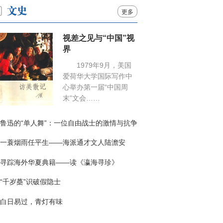
更多
视差之见与“中国”视
界
1979年9月，美国
爱荷华大学国际写作中
心举办第一届“中国周
末”文会……
鲁迅的“单人舞”：一位自由战士的激情与抗争
一蓑烟雨任平生——海派通才文人陆澹安
寻踪海外华夏典籍——读《瀛海寻珍》
“千岁蘽”识破假隐士
白日易过，青灯有味