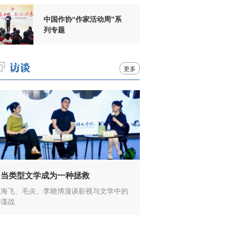
中国作协“作家活动周”系
列专题
更多
当类型文学成为一种拯救
海飞、毛尖、李晓博漫谈影视与文学中的
谍战