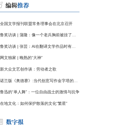
全国文学报刊联盟常务理事会在北京召开
鲁奖访谈 | 蒲隆：像一个老兵胸前被挂了一枚“红色英勇勋章”
鲁奖访谈 | 张芸：AI在翻译文学作品时有明显局限
网文独家 | 晚熟的“大神”
新大众文艺创作谈：劳动者之歌
诺兰版《奥德赛》:当代创意写作金字塔的宏伟与平庸
鲁迅的“单人舞”：一位自由战士的激情与抗争
在地文化：如何保护散落的文化“繁星”