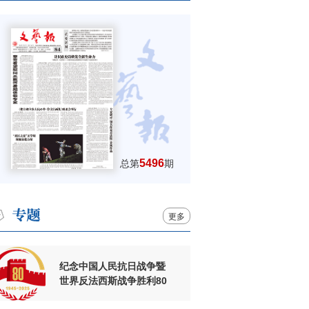
5496
总第
期
更多
纪念中国人民抗日战争暨
世界反法西斯战争胜利80
周年