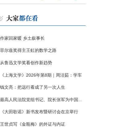
作家回家暖 乡土叙事长
菲尔兹奖得主王虹的数学之路
从鲁迅文学奖看创作新趋势
《上海文学》2026年第8期｜周洁茹：学车
钱文亮：把远行看成了另一次人生
最高人民法院党组书记、院长张军为中国作协干部大讲堂授课
《大田歌谣》新书发布暨研讨会在京举行
王世贞写《金瓶梅》的外证与内证