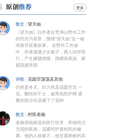
更多
散文
|
望天凼
《望天凼》以作者在梵净山野外工作
的经历为背景，围绕“望天凼”这一秘
境展开双重叙事。 在野外工作途
中，作者偶遇少女菊子，两人结伴而
行，产生朦胧情愫。因赠表风波、家
庭阻挠等阴
诗歌
|
花园空荡荡及其他
仍然是冬天。目力所及花园空无 一
花。翻转的干土，被黑色防护网 遮
覆的部分应该播下了花种
散文
|
村医老杨
老杨用他精湛的医疗技术，和他纯洁
无瑕的医德，温暖呵护着村民的健
康。他的人格魅力，他甘愿奉献的高