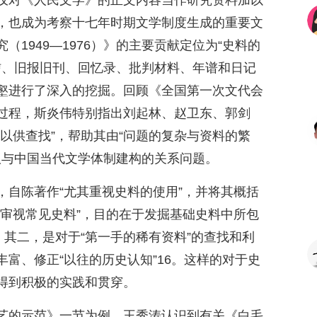
仅对《人民文学》的正文内容当作研究资料加以
，也成为考察十七年时期文学制度生成的重要文
1949—1976）》的主要贡献定位为“史料的
信、旧报旧刊、回忆录、批判材料、年谱和日记
壑进行了深入的挖掘。回顾《全国第一次文代会
过程，斯炎伟特别指出刘起林、赵卫东、郭剑
以供查找”，帮助其由“问题的复杂与资料的繁
议与中国当代文学体制建构的关系问题。
，自陈著作“尤其重视史料的使用”，并将其概括
新审视常见史料”，目的在于发掘基础史料中所包
；其二，是对于“第一手的稀有资料”的查找和利
富、修正“以往的历史认知”16。这样的对于史
得到积极的实践和贯穿。
艺的示范》一节为例，王秀涛认识到有关《白毛