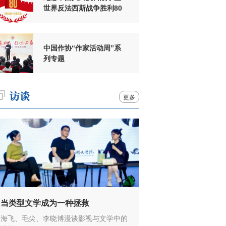
世界反法西斯战争胜利80
周年
中国作协“作家活动周”系
列专题
更多
当类型文学成为一种拯救
海飞、毛尖、李晓博漫谈影视与文学中的