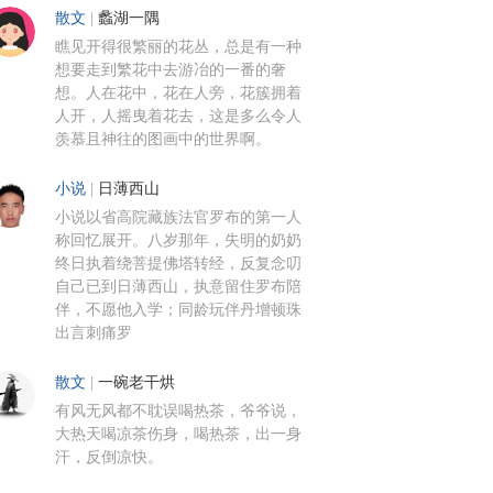
散文
|
蠡湖一隅
瞧见开得很繁丽的花丛，总是有一种
想要走到繁花中去游冶的一番的奢
想。人在花中，花在人旁，花簇拥着
人开，人摇曳着花去，这是多么令人
羡慕且神往的图画中的世界啊。
小说
|
日薄西山
小说以省高院藏族法官罗布的第一人
称回忆展开。八岁那年，失明的奶奶
终日执着绕菩提佛塔转经，反复念叨
自己已到日薄西山，执意留住罗布陪
伴，不愿他入学；同龄玩伴丹增顿珠
出言刺痛罗
散文
|
一碗老干烘
有风无风都不耽误喝热茶，爷爷说，
大热天喝凉茶伤身，喝热茶，出一身
汗，反倒凉快。