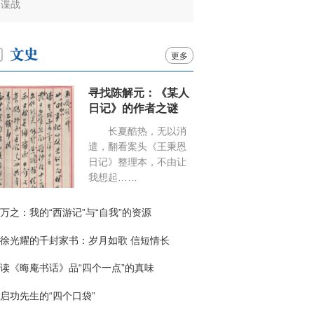
谍战
更多
寻找陈解元：《某人
日记》的作者之谜
长夏酷热，无以消
遣，翻看案头《王秉恩
日记》整理本，不由让
我想起……
万之：我的“西游记”与“自我”的资源
徐光耀的千封家书：岁月如歌 信短情长
读《晦庵书话》品“四个一点”的真味
启功先生的“四个口袋”