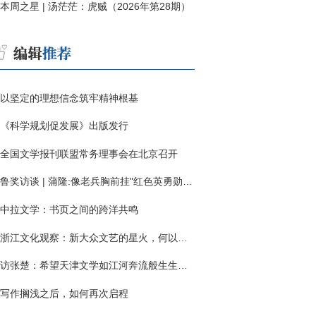
本周之星 | 汤茫茫：虎贼（2026年第28期）
以坚定的理想信念筑牢精神根基
《科学规划促发展》出版发行
全国文学报刊联盟常务理事会在北京召开
鲁奖访谈 | 蒲隆:像老兵胸前挂"红色英勇勋章"
中拉文学：书页之间的跨洋共鸣
浙江文化观察：新大众文艺的星火，何以燎原？
访张楚：希望天津文学如江河奔流般生生不息
写作搁浅之后，如何再次启程