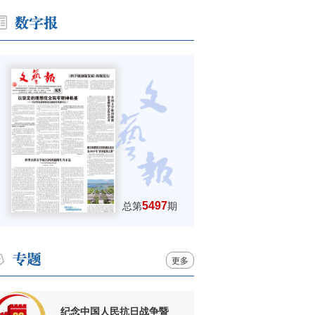
5497
总第
期
更多
纪念中国人民抗日战争暨