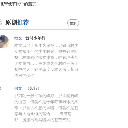
北宋使节眼中的燕京
更多
散文
|
昔时少年行
本文以乡土童年为底色，记叙山村少
女贫寒压抑的少年时光。曾被邻里轻
视、校园同伴孤立排挤，唯有埋头苦
读支撑自己，最终成为全村唯一考上
初中的人。邻里态度反转之后，昔日
敌对的伙伴
散文
|
《苦行》
那刀削一般平顶的峰巅，那浑圆巍峨
的山峦，何尝不是千年狂飙雕琢的杰
作；那亘古不息的风啸，何尝不是苍
穹与大地永恒的絮语…… 漠漠荒
野，漫漾出胡马啸风的苍茫气韵