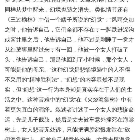
同样从梦中醒来，幻境也随之消失。类似情节还有
《三过榆林》中借一个瞎子所说的“幻觉”：“风雨交加
之时，他告诉自己，它们全都不存在；一脚跌进深沟
或窨井里之后，他告诉自己，他不过是刚睡了一觉才
从红薯窖里醒过来；有一回，他被一个女人打破了
头，他告诉自己，那是他回到了小时候，那个女人，
可能是他的母亲。”这种幻觉是悲惨境遇中的人不得
不采用的“精神胜利法”，“幻想”的内容显然不是现
实，但“幻想”这一行为本身却是真实存在于人们的生
活之中。这种苦难中的“幻觉”在《火烧海棠树》中有
着更为直白的演绎。叙述者讲述了一个女人的悲惨命
运，先是儿子截肢，然后是丈夫被车意外撞死在海棠
树上，女人悲苦无处诉，只能把满腔怨恨发泄在“砍
倒海棠树”上，但她自己却意外烧伤，文章末尾海棠