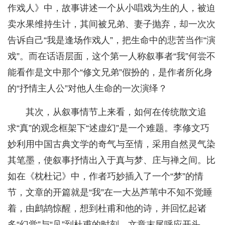
作戏人》中，故事讲述一个从小唱戏为生的人，被迫
卖水果维持生计，其间被兄弟、妻子抛弃，却一次次
告诉自己“我是逢场作戏人”，把生命中的悲苦当作“演
戏”。而在话语层面，这个第一人称叙事者“我”何尝不
能看作是文中那个“修文兄弟”假扮的，是作者所化身
的“抒情主人公”对他人生命的一次演绎？
其次，从叙事情节上来看，如何在传统散文追
求“真”的观念框架下“述虚幻”是一个难题。李修文巧
妙利用中国古典文学的奇气与至情，采用自然灵气染
其笔墨，使叙事抒情出入于真与梦、庄与禅之间。比
如在《枕杜记》中，作者巧妙插入了一个“梦”的情
节，文章的开篇就是“我”在一大丛芦苇中不知不觉睡
着，由鹧鸪惊醒，想到杜甫和他的诗，并回忆起诸
多“幻觉”与“见”到杜甫的时刻，文章末尾呼应开头，