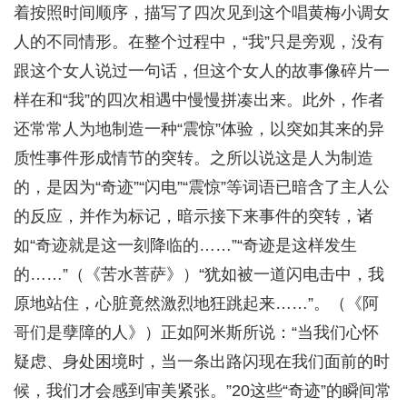
着按照时间顺序，描写了四次见到这个唱黄梅小调女
人的不同情形。在整个过程中，“我”只是旁观，没有
跟这个女人说过一句话，但这个女人的故事像碎片一
样在和“我”的四次相遇中慢慢拼凑出来。此外，作者
还常常人为地制造一种“震惊”体验，以突如其来的异
质性事件形成情节的突转。之所以说这是人为制造
的，是因为“奇迹”“闪电”“震惊”等词语已暗含了主人公
的反应，并作为标记，暗示接下来事件的突转，诸
如“奇迹就是这一刻降临的……”“奇迹是这样发生
的……”（《苦水菩萨》）“犹如被一道闪电击中，我
原地站住，心脏竟然激烈地狂跳起来……”。（《阿
哥们是孽障的人》）正如阿米斯所说：“当我们心怀
疑虑、身处困境时，当一条出路闪现在我们面前的时
候，我们才会感到审美紧张。”20这些“奇迹”的瞬间常