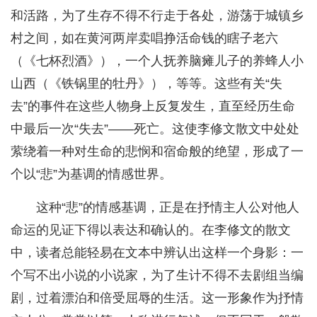
和活路，为了生存不得不行走于各处，游荡于城镇乡
村之间，如在黄河两岸卖唱挣活命钱的瞎子老六
（《七杯烈酒》），一个人抚养脑瘫儿子的养蜂人小
山西（《铁锅里的牡丹》），等等。这些有关“失
去”的事件在这些人物身上反复发生，直至经历生命
中最后一次“失去”——死亡。这使李修文散文中处处
萦绕着一种对生命的悲悯和宿命般的绝望，形成了一
个以“悲”为基调的情感世界。
这种“悲”的情感基调，正是在抒情主人公对他人
命运的见证下得以表达和确认的。在李修文的散文
中，读者总能轻易在文本中辨认出这样一个身影：一
个写不出小说的小说家，为了生计不得不去剧组当编
剧，过着漂泊和倍受屈辱的生活。这一形象作为抒情