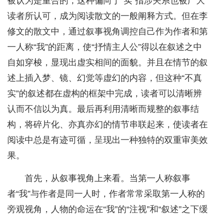
被认为是重合的，这种偏向于“实”指涉关系也被广大
读者所认可，成为阅读散文的一般阐释方式。但在李
修文的散文中，通过叙事视角调控自己作为作者和第
一人称“我”的距离，使“抒情主人公”得以在叙述之中
自如穿梭，显现出虚实相间的面貌。并且在情节的叙
述上插入梦、镜、幻觉等虚幻的内容，但这种“不真
实”的叙述都在虚构的框架中完成，读者可以清晰辨
认而不信以为真。最后再利用清晰而规整的叙事结
构，将碎片化、亦真亦幻的情节串联起来，使读者在
阅读中总是有迹可循，呈现出一种独特的双重审美效
果。
首先，从叙事视角上来看。当第一人称叙事
者“我”与作者是同一人时，作者常常采取第一人称的
旁观视角，人物的命运在“我”的“注视”和“叙述”之下缓