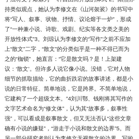
持类似观点，她认为李修文在《山河袈裟》的书写中
将“写人、叙事、状物、抒情、议论熔于一炉”，形成
了“一种兼小说、诗歌、戏剧、纪实等各文类之美的
开放性体式”3。刘琼认为李修文的“写作”之前不应加
上“散文”二字，“散文”的分类似乎是一种不得已而为
之的“枷锁”，她直言：“它是散文吗？是！上架建
议：‘散文’。但许多人说它像小说。没错，它对人物
细节的抓取描绘，它的曲折跌宕的故事讲述，都是小
说的日常特征。简单地说，它是跨界。不简单地说，
它建构了一个超级文本。”4刘川鄂、钱刚将其写作的
文字艺术命名为“修文体”，认为其“故事多，叙事性
强”，可以看成是叙事散文，但又无法否认“这些文章
确有小说的嫌疑”，“游走于小说和散文的边界”5。而
另一部分研究者则认为李修文无视散文的边界，写的