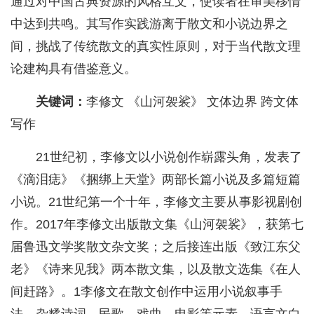
通过对中国古典资源的风格互文，使读者在审美移情
中达到共鸣。其写作实践游离于散文和小说边界之
间，挑战了传统散文的真实性原则，对于当代散文理
论建构具有借鉴意义。
关键词：
李修文 《山河袈裟》 文体边界 跨文体
写作
21世纪初，李修文以小说创作崭露头角，发表了
《滴泪痣》《捆绑上天堂》两部长篇小说及多篇短篇
小说。21世纪第一个十年，李修文主要从事影视剧创
作。2017年李修文出版散文集《山河袈裟》，获第七
届鲁迅文学奖散文杂文奖；之后接连出版《致江东父
老》《诗来见我》两本散文集，以及散文选集《在人
间赶路》。1李修文在散文创作中运用小说叙事手