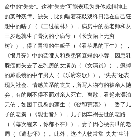
命中的“失去”。这种“失去”可能表现为身体或精神上
的某种残障、缺失，比如唱着花鼓戏终日活在自己狂
想中的瞎子（《三过榆林》），病房中的岳老师和从
三岁起就生了骨病的小病号（《长安陌上无穷
树》），得了胃癌的牛贩子（《看苹果的下午》），
《恨月亮》中的聋哑人和身患肾衰竭的小蓉，因患乳
腺癌而失去了左乳房的女演员（《女演员》），疯掉
的戴眼镜的中年男人（《乐府哀歌》）。“失去”还表
现为社会、情感关系的丧失，所写人物有的被亲人抛
弃，有的则不得不面对亲人死亡、离散，看起来漂泊
无依，如困于孤岛的莲生（《鞑靼荒漠》），丢了儿
子的老秦（《观世音》），儿子因车祸去世的老路
（《每次醒来，你都不在》），妻子因心梗去世的老
周（《遣悲怀》）。此外，这些人物常常“失去”生计