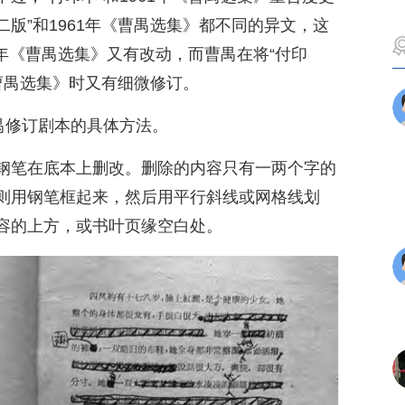
二版”和1961年《曹禺选集》都不同的异文，这
1年《曹禺选集》又有改动，而曹禺在将“付印
《曹禺选集》时又有细微修订。
禺修订剧本的具体方法。
钢笔在底本上删改。删除的内容只有一两个字的
则用钢笔框起来，然后用平行斜线或网格线划
容的上方，或书叶页缘空白处。