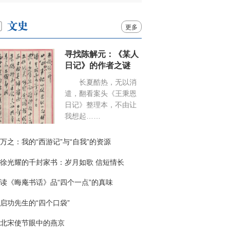
更多
寻找陈解元：《某人
日记》的作者之谜
长夏酷热，无以消
遣，翻看案头《王秉恩
日记》整理本，不由让
我想起……
万之：我的“西游记”与“自我”的资源
徐光耀的千封家书：岁月如歌 信短情长
读《晦庵书话》品“四个一点”的真味
启功先生的“四个口袋”
北宋使节眼中的燕京