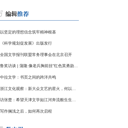
以坚定的理想信念筑牢精神根基
《科学规划促发展》出版发行
全国文学报刊联盟常务理事会在北京召开
鲁奖访谈 | 蒲隆:像老兵胸前挂"红色英勇勋章"
中拉文学：书页之间的跨洋共鸣
浙江文化观察：新大众文艺的星火，何以燎原？
访张楚：希望天津文学如江河奔流般生生不息
写作搁浅之后，如何再次启程