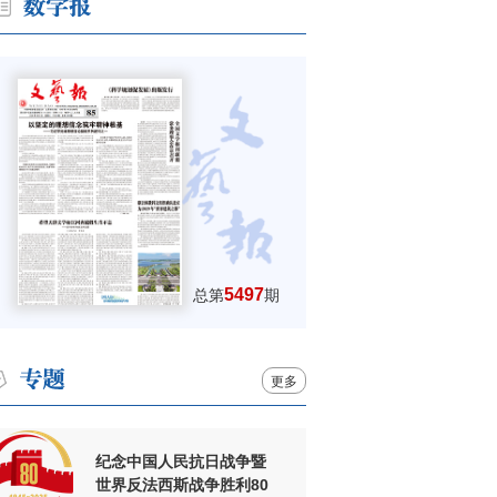
5497
总第
期
更多
纪念中国人民抗日战争暨
世界反法西斯战争胜利80