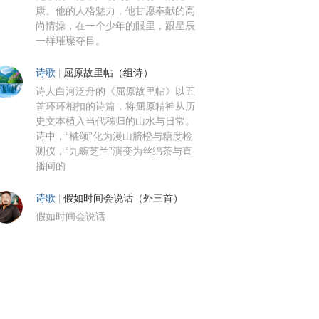
康。他的人格魅力，他甘愿奉献的高
尚情操，在一个少年的眼里，跟星辰
一样璀璨夺目。
诗歌
|
屈原故里帖（组诗）
诗人白河泛舟的《屈原故里帖》以五
首环环相扣的诗篇，将屈原精神从历
史文本植入当代秭归的山水与日常。
诗中，“橘颂”化为漫山脐橙与糖度检
测仪，“九畹芝兰”演变为丝绵茶与直
播间的
诗歌
|
假如时间会说话（外三首）
假如时间会说话