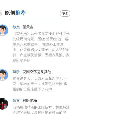
更多
散文
|
望天凼
《望天凼》以作者在梵净山野外工作
的经历为背景，围绕“望天凼”这一秘
境展开双重叙事。 在野外工作途
中，作者偶遇少女菊子，两人结伴而
行，产生朦胧情愫。因赠表风波、家
庭阻挠等阴
诗歌
|
花园空荡荡及其他
仍然是冬天。目力所及花园空无 一
花。翻转的干土，被黑色防护网 遮
覆的部分应该播下了花种
散文
|
村医老杨
老杨用他精湛的医疗技术，和他纯洁
无瑕的医德，温暖呵护着村民的健