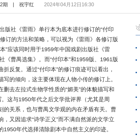
年第2期 | 祝宇红
2024年04月12日16:30
剧出版社《雷雨》单行本为底本进行修订的“付印
行修订的方法和策略，可以视为《雷雨》各修订版
本”应该同时用于1959年中国戏剧出版社《雷
《曹禺选集》。而“付印本”和1959版、1961版
曲折反复。通过“付印本”的修订痕迹可以看出，
描写的倾向，这主要体现在人物小传的修订上。
在删去左拉式生物学性质的“媚美”的体貌描写和
写。这与1950年代之后文学批评界（尤其是周
刻的关系，也与曹禺文学观的内在矛盾有关。曹
响，又因追求“诗学正义”而不满自然派的文学立
1950年代选择清除剧本中自然主义的印迹。