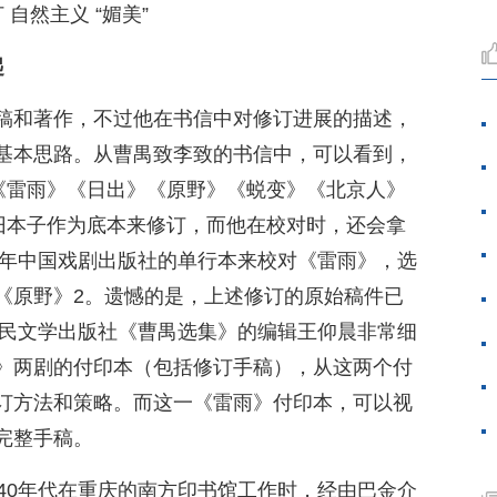
 自然主义 “媚美”
起
稿和著作，不过他在书信中对修订进展的描述，
基本思路。从曹禺致李致的书信中，可以看到，
，《雷雨》《日出》《原野》《蜕变》《北京人》
的旧本子作为底本来修订，而他在校对时，还会拿
7年中国戏剧出版社的单行本来校对《雷雨》，选
《原野》2。遗憾的是，上述修订的原始稿件已
人民文学出版社《曹禺选集》的编辑王仰晨非常细
》两剧的付印本（包括修订手稿），从这两个付
订方法和策略。而这一《雷雨》付印本，可以视
完整手稿。
40年代在重庆的南方印书馆工作时，经由巴金介