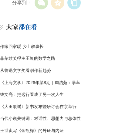
分享到：
作家回家暖 乡土叙事长
菲尔兹奖得主王虹的数学之路
从鲁迅文学奖看创作新趋势
《上海文学》2026年第8期｜周洁茹：学车
钱文亮：把远行看成了另一次人生
《大田歌谣》新书发布暨研讨会在京举行
当代小说关键词：对话性、思想力与总体性
王世贞写《金瓶梅》的外证与内证