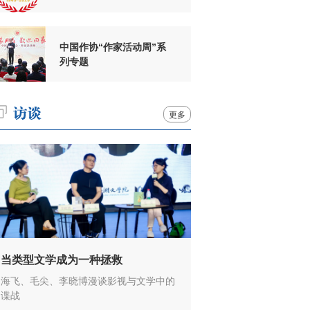
周年
中国作协“作家活动周”系
列专题
更多
当类型文学成为一种拯救
海飞、毛尖、李晓博漫谈影视与文学中的
谍战