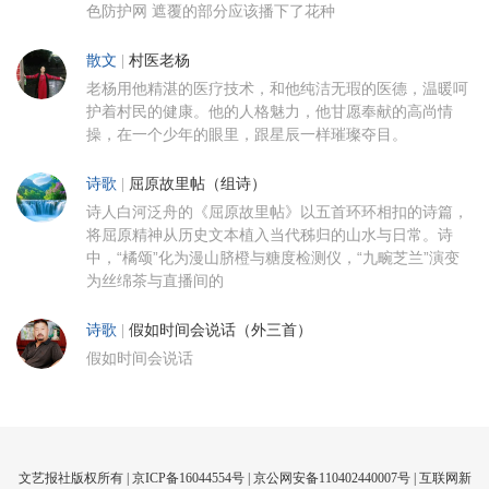
色防护网 遮覆的部分应该播下了花种
散文
|
村医老杨
老杨用他精湛的医疗技术，和他纯洁无瑕的医德，温暖呵
护着村民的健康。他的人格魅力，他甘愿奉献的高尚情
操，在一个少年的眼里，跟星辰一样璀璨夺目。
诗歌
|
屈原故里帖（组诗）
诗人白河泛舟的《屈原故里帖》以五首环环相扣的诗篇，
将屈原精神从历史文本植入当代秭归的山水与日常。诗
中，“橘颂”化为漫山脐橙与糖度检测仪，“九畹芝兰”演变
为丝绵茶与直播间的
诗歌
|
假如时间会说话（外三首）
假如时间会说话
文艺报社版权所有 |
京ICP备16044554号
| 京公网安备110402440007号 |
互联网新