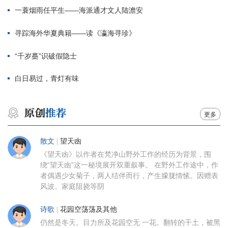
一蓑烟雨任平生——海派通才文人陆澹安
寻踪海外华夏典籍——读《瀛海寻珍》
“千岁蘽”识破假隐士
白日易过，青灯有味
更多
散文
|
望天凼
《望天凼》以作者在梵净山野外工作的经历为背景，围
绕“望天凼”这一秘境展开双重叙事。 在野外工作途中，作
者偶遇少女菊子，两人结伴而行，产生朦胧情愫。因赠表
风波、家庭阻挠等阴
诗歌
|
花园空荡荡及其他
仍然是冬天。目力所及花园空无 一花。翻转的干土，被黑