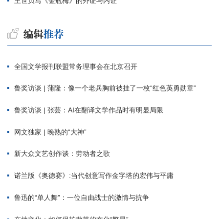
王世贞写《金瓶梅》的外证与内证
全国文学报刊联盟常务理事会在北京召开
鲁奖访谈 | 蒲隆：像一个老兵胸前被挂了一枚“红色英勇勋章”
鲁奖访谈 | 张芸：AI在翻译文学作品时有明显局限
网文独家 | 晚熟的“大神”
新大众文艺创作谈：劳动者之歌
诺兰版《奥德赛》:当代创意写作金字塔的宏伟与平庸
鲁迅的“单人舞”：一位自由战士的激情与抗争