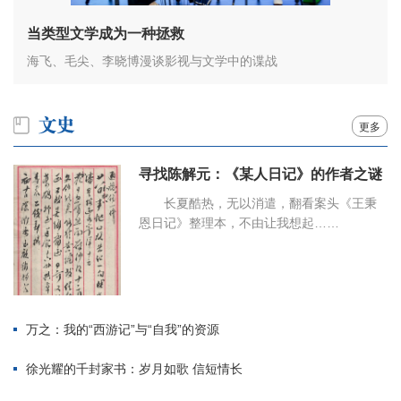
当类型文学成为一种拯救
海飞、毛尖、李晓博漫谈影视与文学中的谍战
更多
寻找陈解元：《某人日记》的作者之谜
长夏酷热，无以消遣，翻看案头《王秉
恩日记》整理本，不由让我想起……
万之：我的“西游记”与“自我”的资源
徐光耀的千封家书：岁月如歌 信短情长