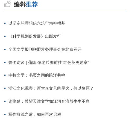
以坚定的理想信念筑牢精神根基
《科学规划促发展》出版发行
全国文学报刊联盟常务理事会在北京召开
鲁奖访谈 | 蒲隆:像老兵胸前挂"红色英勇勋章"
中拉文学：书页之间的跨洋共鸣
浙江文化观察：新大众文艺的星火，何以燎原？
访张楚：希望天津文学如江河奔流般生生不息
写作搁浅之后，如何再次启程