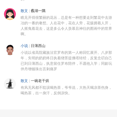
散文
|
蠡湖一隅
瞧见开得很繁丽的花丛，总是有一种想要走到繁花中去游
冶的一番的奢想。人在花中，花在人旁，花簇拥着人开，
人摇曳着花去，这是多么令人羡慕且神往的图画中的世界
啊。
小说
|
日薄西山
小说以省高院藏族法官罗布的第一人称回忆展开。八岁那
年，失明的奶奶终日执着绕菩提佛塔转经，反复念叨自己
已到日薄西山，执意留住罗布陪伴，不愿他入学；同龄玩
伴丹增顿珠出言刺痛罗
散文
|
一碗老干烘
有风无风都不耽误喝热茶，爷爷说，大热天喝凉茶伤身，
喝热茶，出一身汗，反倒凉快。