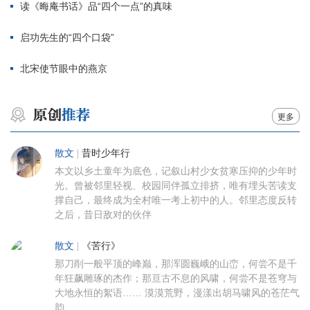
读《晦庵书话》品“四个一点”的真味
启功先生的“四个口袋”
北宋使节眼中的燕京
更多
散文
|
昔时少年行
本文以乡土童年为底色，记叙山村少女贫寒压抑的少年时
光。曾被邻里轻视、校园同伴孤立排挤，唯有埋头苦读支
撑自己，最终成为全村唯一考上初中的人。邻里态度反转
之后，昔日敌对的伙伴
散文
|
《苦行》
那刀削一般平顶的峰巅，那浑圆巍峨的山峦，何尝不是千
年狂飙雕琢的杰作；那亘古不息的风啸，何尝不是苍穹与
大地永恒的絮语…… 漠漠荒野，漫漾出胡马啸风的苍茫气
韵