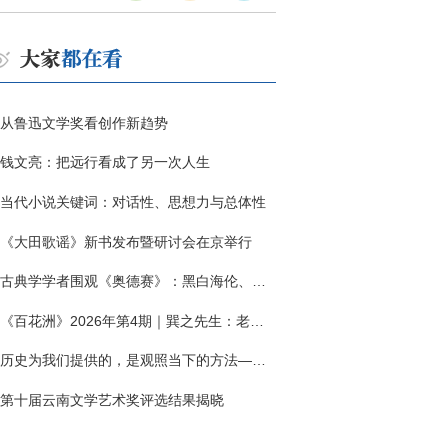
从鲁迅文学奖看创作新趋势
钱文亮：把远行看成了另一次人生
当代小说关键词：对话性、思想力与总体性
《大田歌谣》新书发布暨研讨会在京举行
古典学学者围观《奥德赛》：黑白海伦、佩涅罗佩的别针与神秘入侵者
《百花洲》2026年第4期｜巽之先生：老兵朱向前侧记三题
历史为我们提供的，是观照当下的方法——历史题材非虚构写作多人谈
第十届云南文学艺术奖评选结果揭晓