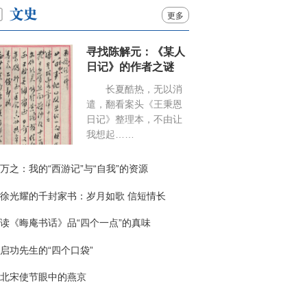
更多
寻找陈解元：《某人
日记》的作者之谜
长夏酷热，无以消
遣，翻看案头《王秉恩
日记》整理本，不由让
我想起……
万之：我的“西游记”与“自我”的资源
徐光耀的千封家书：岁月如歌 信短情长
读《晦庵书话》品“四个一点”的真味
启功先生的“四个口袋”
北宋使节眼中的燕京