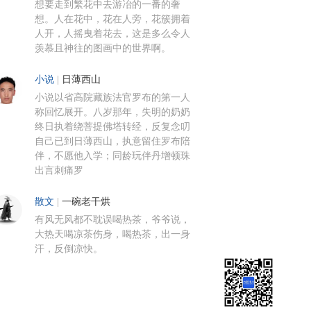
想要走到繁花中去游冶的一番的奢
想。人在花中，花在人旁，花簇拥着
人开，人摇曳着花去，这是多么令人
羡慕且神往的图画中的世界啊。
小说
|
日薄西山
小说以省高院藏族法官罗布的第一人
称回忆展开。八岁那年，失明的奶奶
终日执着绕菩提佛塔转经，反复念叨
自己已到日薄西山，执意留住罗布陪
伴，不愿他入学；同龄玩伴丹增顿珠
出言刺痛罗
散文
|
一碗老干烘
有风无风都不耽误喝热茶，爷爷说，
大热天喝凉茶伤身，喝热茶，出一身
汗，反倒凉快。