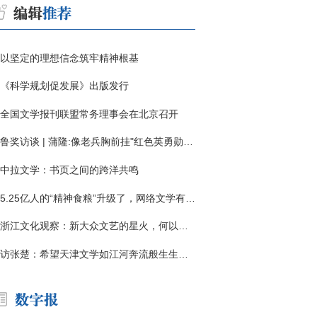
以坚定的理想信念筑牢精神根基
《科学规划促发展》出版发行
全国文学报刊联盟常务理事会在北京召开
鲁奖访谈 | 蒲隆:像老兵胸前挂"红色英勇勋章"
中拉文学：书页之间的跨洋共鸣
5.25亿人的“精神食粮”升级了，网络文学有了哪些新变化？
浙江文化观察：新大众文艺的星火，何以燎原？
访张楚：希望天津文学如江河奔流般生生不息