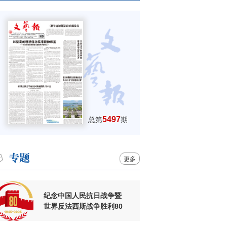
5497
总第
期
更多
纪念中国人民抗日战争暨
世界反法西斯战争胜利80
周年