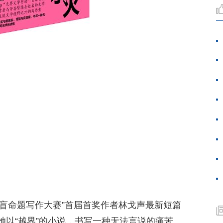
p双盲命题写作大赛”首届首奖作者林戈声最新短篇
她以“越界”的小说，书写一种无法言说的痛苦、