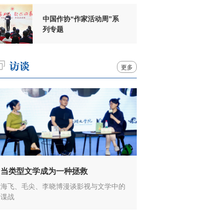
中国作协“作家活动周”系
列专题
更多
当类型文学成为一种拯救
海飞、毛尖、李晓博漫谈影视与文学中的
谍战