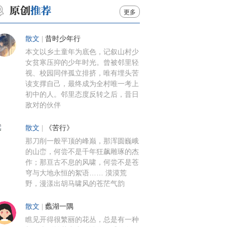
更多
散文
|
昔时少年行
本文以乡土童年为底色，记叙山村少
女贫寒压抑的少年时光。曾被邻里轻
视、校园同伴孤立排挤，唯有埋头苦
读支撑自己，最终成为全村唯一考上
初中的人。邻里态度反转之后，昔日
敌对的伙伴
散文
|
《苦行》
那刀削一般平顶的峰巅，那浑圆巍峨
的山峦，何尝不是千年狂飙雕琢的杰
作；那亘古不息的风啸，何尝不是苍
穹与大地永恒的絮语…… 漠漠荒
野，漫漾出胡马啸风的苍茫气韵
散文
|
蠡湖一隅
瞧见开得很繁丽的花丛，总是有一种