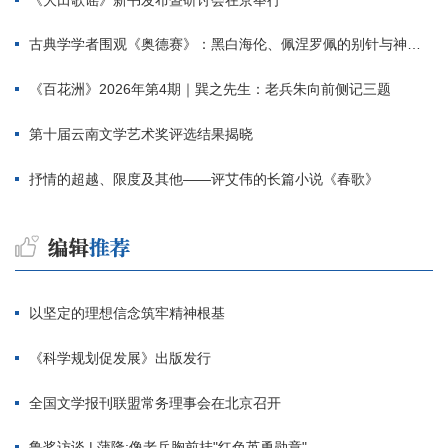
古典学学者围观《奥德赛》：黑白海伦、佩涅罗佩的别针与神秘入侵者
《百花洲》2026年第4期｜巽之先生：老兵朱向前侧记三题
第十届云南文学艺术奖评选结果揭晓
抒情的超越、限度及其他——评艾伟的长篇小说《春歌》
以坚定的理想信念筑牢精神根基
《科学规划促发展》出版发行
全国文学报刊联盟常务理事会在北京召开
鲁奖访谈 | 蒲隆:像老兵胸前挂"红色英勇勋章"