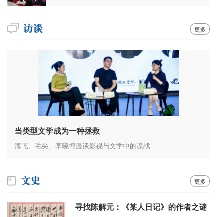
更多
当类型文学成为一种拯救
海飞、毛尖、李晓博漫谈影视与文学中的谍战
更多
寻找陈解元：《某人日记》的作者之谜