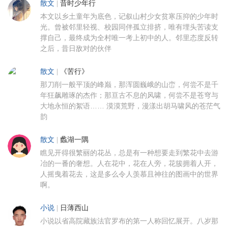
散文
|
昔时少年行
本文以乡土童年为底色，记叙山村少女贫寒压抑的少年时
光。曾被邻里轻视、校园同伴孤立排挤，唯有埋头苦读支
撑自己，最终成为全村唯一考上初中的人。邻里态度反转
之后，昔日敌对的伙伴
散文
|
《苦行》
那刀削一般平顶的峰巅，那浑圆巍峨的山峦，何尝不是千
年狂飙雕琢的杰作；那亘古不息的风啸，何尝不是苍穹与
大地永恒的絮语…… 漠漠荒野，漫漾出胡马啸风的苍茫气
韵
散文
|
蠡湖一隅
瞧见开得很繁丽的花丛，总是有一种想要走到繁花中去游
冶的一番的奢想。人在花中，花在人旁，花簇拥着人开，
人摇曳着花去，这是多么令人羡慕且神往的图画中的世界
啊。
小说
|
日薄西山
小说以省高院藏族法官罗布的第一人称回忆展开。八岁那