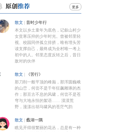
更多
散文
|
昔时少年行
本文以乡土童年为底色，记叙山村少
女贫寒压抑的少年时光。曾被邻里轻
视、校园同伴孤立排挤，唯有埋头苦
读支撑自己，最终成为全村唯一考上
初中的人。邻里态度反转之后，昔日
敌对的伙伴
散文
|
《苦行》
那刀削一般平顶的峰巅，那浑圆巍峨
的山峦，何尝不是千年狂飙雕琢的杰
作；那亘古不息的风啸，何尝不是苍
穹与大地永恒的絮语…… 漠漠荒
野，漫漾出胡马啸风的苍茫气韵
散文
|
蠡湖一隅
瞧见开得很繁丽的花丛，总是有一种