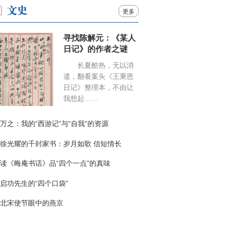
更多
寻找陈解元：《某人
日记》的作者之谜
长夏酷热，无以消
遣，翻看案头《王秉恩
日记》整理本，不由让
我想起……
万之：我的“西游记”与“自我”的资源
徐光耀的千封家书：岁月如歌 信短情长
读《晦庵书话》品“四个一点”的真味
启功先生的“四个口袋”
北宋使节眼中的燕京