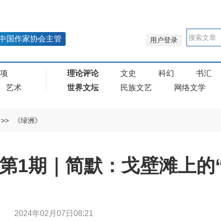
中国作家协会主管
用户登录
奖项
理论评论
文史
科幻
书汇
艺术
世界文坛
民族文艺
网络文学
>>
《绿洲》
年第1期｜简默：戈壁滩上的
简默
2024年02月07日08:21