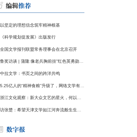
以坚定的理想信念筑牢精神根基
《科学规划促发展》出版发行
全国文学报刊联盟常务理事会在北京召开
鲁奖访谈 | 蒲隆:像老兵胸前挂"红色英勇勋章"
中拉文学：书页之间的跨洋共鸣
5.25亿人的“精神食粮”升级了，网络文学有了哪些新变化？
浙江文化观察：新大众文艺的星火，何以燎原？
访张楚：希望天津文学如江河奔流般生生不息