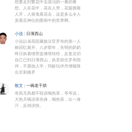
想要走到繁花中去游冶的一番的奢
想。人在花中，花在人旁，花簇拥着
人开，人摇曳着花去，这是多么令人
羡慕且神往的图画中的世界啊。
小说
|
日薄西山
小说以省高院藏族法官罗布的第一人
称回忆展开。八岁那年，失明的奶奶
终日执着绕菩提佛塔转经，反复念叨
自己已到日薄西山，执意留住罗布陪
伴，不愿他入学；同龄玩伴丹增顿珠
出言刺痛罗
散文
|
一碗老干烘
有风无风都不耽误喝热茶，爷爷说，
大热天喝凉茶伤身，喝热茶，出一身
汗，反倒凉快。