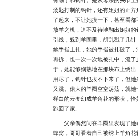
有绷子和钩针。她从母亲的头巾上
汤匙打制的钩针，还有姐姐的正方
了起来，不让她摸一下，甚至看都
放羊之机，迫不及待地翻出姐姐的
引线，躲到羊圈里，胡乱戳了几针
她手指上扎，她的手指被扎破了，
再拆，也一次一次地被扎中，流了
于，她能够娴熟地在那块布上绣出
用尽了，钩针也拔不下来了，但她
又跳。偌大的羊圈空空荡荡，就她
样白的云变幻成羊角花的形状，恰
跑回了家。
父亲偶然间在羊圈里发现了她
蜂窝，哥哥看着自己被绣上羊角花