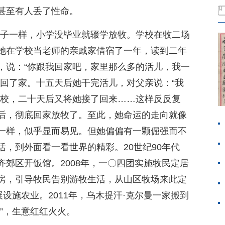
甚至有人丢了性命。
孩子一样，小学没毕业就辍学放牧。学校在牧二场
她在学校当老师的亲戚家借宿了一年，读到二年
，说：“你跟我回家吧，家里那么多的活儿，我一
亲回了家。十五天后她干完活儿，对父亲说：“我
学校，二十天后又将她接了回来……这样反反复
后，彻底回家放牧了。至此，她命运的走向就像
一样，似乎显而易见。但她偏偏有一颗倔强而不
，到外面看一看世界的精彩。20世纪90年代
郊区开饭馆。2008年，一〇四团实施牧民定居
房，引导牧民告别游牧生活，从山区牧场来此定
展设施农业。2011年，乌木提汗·克尔曼一家搬到
”，生意红红火火。