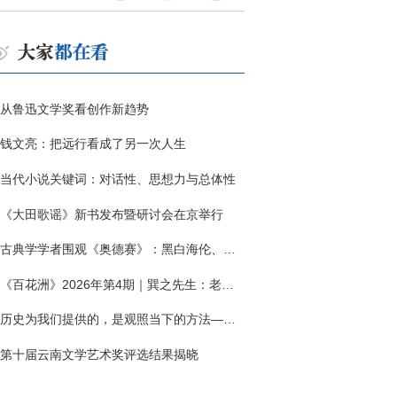
从鲁迅文学奖看创作新趋势
钱文亮：把远行看成了另一次人生
当代小说关键词：对话性、思想力与总体性
《大田歌谣》新书发布暨研讨会在京举行
古典学学者围观《奥德赛》：黑白海伦、佩涅罗佩的别针与神秘入侵者
《百花洲》2026年第4期｜巽之先生：老兵朱向前侧记三题
历史为我们提供的，是观照当下的方法——历史题材非虚构写作多人谈
第十届云南文学艺术奖评选结果揭晓