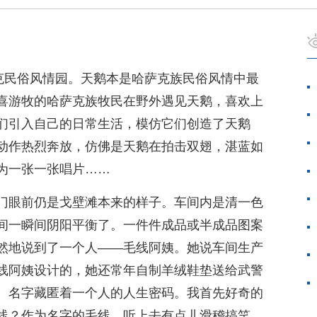
萨克民俗风情园。天鹅本是哈萨克族民俗风情中最
喜游牧的哈萨克族牧民在野外遇见天鹅，喜欢上
们引入自己的日常生活，模仿它们创造了天鹅
动作热烈奔放，仿佛是天鹅在拍击双翅，湛蓝如
为一张一张唱片……
门眼前仍是戈壁滩本来的样子。车间内是清一色
间一瞬间阴阳平衡了。一件件成品或半成品图案
然地说到了一个人——毛线阿姨。她说车间生产
线阿姨设计的，她还常年自制羊绒鞋垫送给武警
。名字藏匿着一个人的人生密码。我首先好奇的
线？作为名字的毛线，听上去有点儿滑稽搞笑，