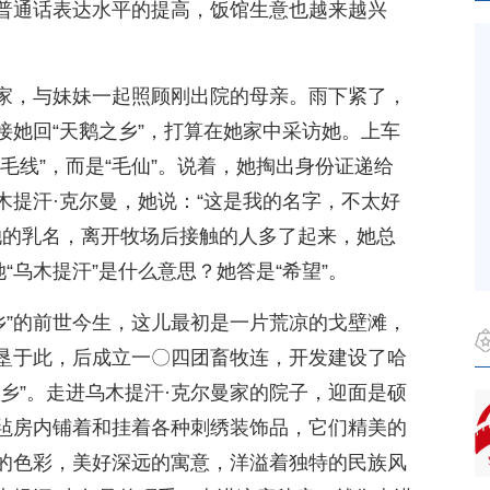
普通话表达水平的提高，饭馆生意也越来越兴
家，与妹妹一起照顾刚出院的母亲。雨下紧了，
接她回“天鹅之乡”，打算在她家中采访她。上车
毛线”，而是“毛仙”。说着，她掏出身份证递给
木提汗·克尔曼，她说：“这是我的名字，不太好
”是她的乳名，离开牧场后接触的人多了起来，她总
“乌木提汗”是什么意思？她答是“希望”。
乡”的前世今生，这儿最初是一片荒凉的戈壁滩，
垦于此，后成立一〇四团畜牧连，开发建设了哈
乡”。走进乌木提汗·克尔曼家的院子，迎面是硕
毡房内铺着和挂着各种刺绣装饰品，它们精美的
的色彩，美好深远的寓意，洋溢着独特的民族风