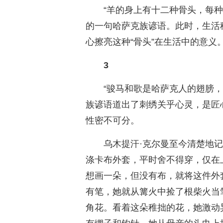
“羊的身上有十二种骨头，每种
的一句哈萨克族谚语。此时，生活
心擦亮这种“骨头”在生活中的意义
3
“骏马和歌是哈萨克人的翅膀
族谚语道出了刺绣关乎心灵，是匠
性密不可分。
乌木提汗·克尔曼至今清楚地
涤卡布外套，平时舍不得穿，仅在
想画一朵，但没有布，就将这件外
有笔，她就从篝火中捡了根柴火当
角花。看着这朵稚拙的花，她激动