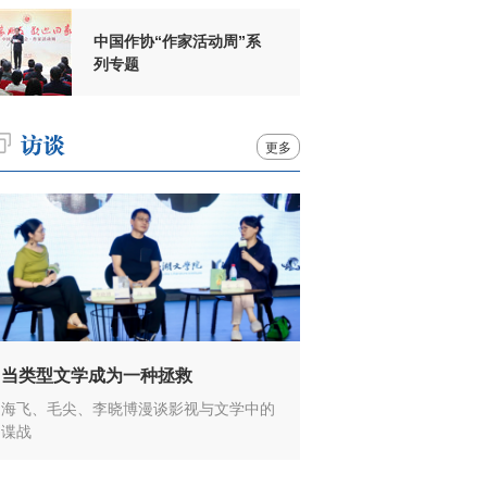
中国作协“作家活动周”系
列专题
更多
当类型文学成为一种拯救
海飞、毛尖、李晓博漫谈影视与文学中的
谍战