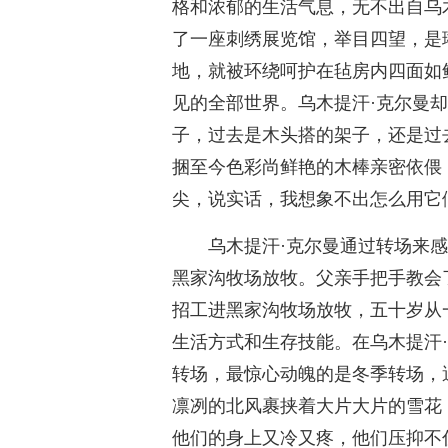
格和浓郁的生活气息，无不出自乌
了一座刺绣展览馆，举目四望，是
地，就被环绕呵护在毡房内四面如
见的全部世界。乌木提汗·克尔曼
子，过去是木头搭的架子，还是过
捆至今色彩尚鲜艳的木棒亲密依偎
尖，说实话，我想象不出怎么用它
乌木提汗·克尔曼通过转场来
黑家沟牧场放牧。父亲手把手教会
招工进黑家沟牧场放牧，五十岁从
生活方式和生存技能。在乌木提汗
转场，最惊心动魄的是冬季转场，
凛冽的北风裹挟着大片大片的雪花
他们的身上又冷又疼，他们压抑不