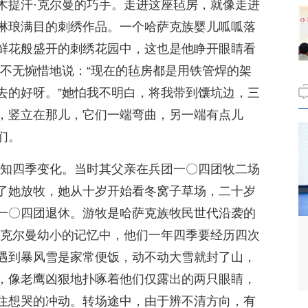
木提汗·克尔曼的巧手。走进这座毡房，就像走进
琳琅满目的刺绣作品。一个哈萨克族婴儿呱呱落
鲜花般盛开的刺绣花园中，这也是他睁开眼睛看
却不无惋惜地说：“现在的毡房都是用铁管焊的架
去的好呀。”她怕我不明白，将我带到馕坑边，三
，竖立在那儿，它们一端弯曲，另一端有点儿
们。
感知四季变化。当时其父亲在兵团一〇四团牧二场
了她放牧，她从十岁开始看冬窝子草场，二十岁
一〇四团退休。游牧是哈萨克族牧民世代沿袭的
·克尔曼幼小的记忆中，他们一年四季要经历四次
遇到暴风雪是家常便饭，动不动大雪就封了山，
，像老鹰凶狠地扑啄着他们仅露出的两只眼睛，
住想哭的冲动。转场途中，由于辨不清方向，有