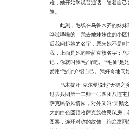
难，她开始学说普通话，随着自己
隆。
此刻，毛线在乌鲁木齐的妹妹
哗啦哗啦的，我去她妹妹住的小区
后我问起她的名字，原来她不是叫“
我，上面是她的哈萨克族名字：乌
记，你就叫我‘毛仙’吧。”“毛仙
爱用“毛仙”介绍自己。我好奇地问她
乌木提汗·克尔曼说起“天鹅之
过去兵团第十二师一〇四团八连屯
萨克民俗风情园，对外又叫“天鹅之
大的白色圆顶哈萨克族牧民毡房，
图案，连环对称的纹饰，绚烂富丽