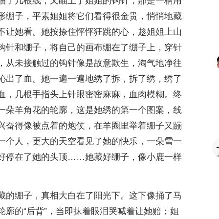
抽了几根线，又瞄上了姐姐的钩针，那是一柄用
形绷子，平素姐姐将它们看得很金贵，悄悄地藏
不让她看。她按捺住怦怦狂跳的心，趁姐姐上山
钩针和绷子，将自己的画布绷在了绷子上，穿针
，从未接触过的钩针像是故意欺生，淘气地净往
沁出了血。她一遍一遍地绣了拆，拆了绣，绣了
血，几根手指头上针眼密密麻麻，血肉模糊。终
一朵羊角花的轮廓，这是她绣的第一个图案，线
兴奋得像被点着的炮仗，在羊圈里举着绷子又蹦
一个人，更大的天空看见了她的快乐，一朵雪一
好停在了她的头顶……她藏好绷子，像小鹿一样
藏的绷子，真相大白在了阳光下。这下像捅了马
轮廓的“后背”，当即抹着眼泪哭喊着让她赔；姐