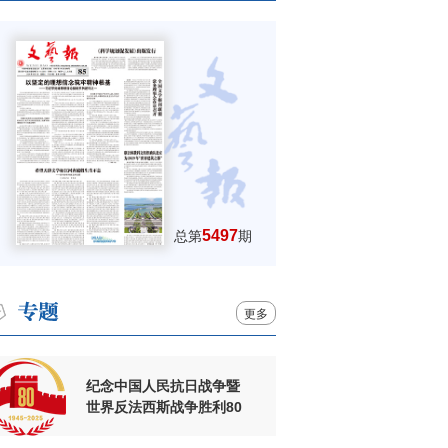
5497
总第
期
更多
纪念中国人民抗日战争暨
世界反法西斯战争胜利80
周年