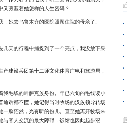
中又藏匿着她怎样的人生密码？
我，她去乌鲁木齐的医院照顾住院的母亲了。
去几天的行程中捕捉到了一个亮点，我没放下采
生产建设兵团第十二师文化体育广电和旅游局，
着我毛线的哈萨克族身份。年已六旬的毛线读小
普通话都不懂，她记得当时牧场的汉族领导转场
她一脸茫然，光有听的份儿。直至她离开牧场来
她与客人交流的最大障碍，饭馆也因此起步艰