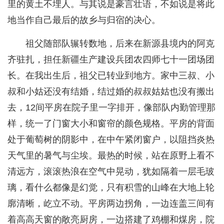
里的黄土不埋人。与其说是豪言壮语，不如说是将此
地当作自己最后的故乡与归宿的决心。
祖父随部队辗转数地，后来在新源县境内的阿克
齐驻扎，担任新疆生产建设兵团农四师七十一团场团
长。在我出生后，祖父已转业到地方。家中三叔、小
叔和小姑还没有结婚，结过婚的叔叔姑姑也没有搬出
去，12间平房在院子里一字排开，像部队内勤管理那
样，统一了门窗大小和窗帘的颜色规格。平房的背面
处于葡萄树的阴影中，在中午紧闭窗户，以阻挡炎热
天气里的暑气与尘埃。最热的时候，站在原野上看不
清远方，滚滚热浪在空气中晃动，犹如隔着一层毛玻
璃，看什么都像是幻觉，只有积雪的山峰在大地上轮
廓清晰，屹立不动。平房两边拐角，一边连盖三间有
着高高天窗的敞亮厨房，一边搭建了鸡棚和煤房，院