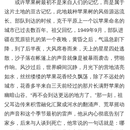
或许苹果树最初不是来自人们的记忆，而是属于
这片土地的亘古记忆，此地栽种苹果树的风俗源远流
长。部队到达的时候，克干平原上一个以苹果命名的
城市已过去数百年。祖父回忆，1949年9月，部队进
疆在荒原驻扎的第一个夜晚，黄昏之后，气温急剧下
降，到了后半夜，大风席卷而来，天上的星星四处逃
散，沙子落在帐篷上的声音就像是被暴雨袭击，劈啪
作响。风沙过后，世界瞬间沉静，月光下的营地清亮
如水，丝丝缕缕的苹果花香经久飘荡，除了不远处的
城市，花香多半来自三天前经过的那片长满野苹果的
幽暗山谷。“再不会到达更远的地方了。”那一刻，祖
父耳边传来积雪融化汇聚成河水的翻涌声、荒草摇动
的声音和这个季节最初的雷声，他从内心彻底告别了
家乡，后来与人谈到死亡，他常说的一句话就是：哪