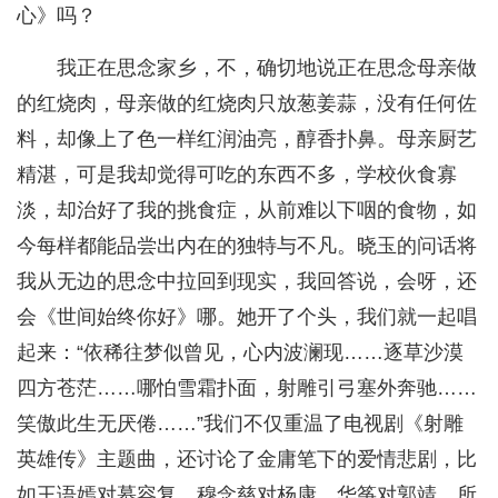
心》吗？
我正在思念家乡，不，确切地说正在思念母亲做
的红烧肉，母亲做的红烧肉只放葱姜蒜，没有任何佐
料，却像上了色一样红润油亮，醇香扑鼻。母亲厨艺
精湛，可是我却觉得可吃的东西不多，学校伙食寡
淡，却治好了我的挑食症，从前难以下咽的食物，如
今每样都能品尝出内在的独特与不凡。晓玉的问话将
我从无边的思念中拉回到现实，我回答说，会呀，还
会《世间始终你好》哪。她开了个头，我们就一起唱
起来：“依稀往梦似曾见，心内波澜现……逐草沙漠
四方苍茫……哪怕雪霜扑面，射雕引弓塞外奔驰……
笑傲此生无厌倦……”我们不仅重温了电视剧《射雕
英雄传》主题曲，还讨论了金庸笔下的爱情悲剧，比
如王语嫣对慕容复、穆念慈对杨康、华筝对郭靖，所