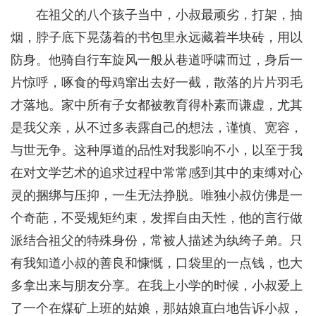
在祖父的八个孩子当中，小叔最顽劣，打架，抽
烟，脖子底下晃荡着的书包里永远藏着半块砖，用以
防身。他骑自行车旋风一般从巷道呼啸而过，身后一
片惊呼，啄食的母鸡窜出去好一截，散落的片片羽毛
才落地。家中所有子女都被教育得朴素而谦虚，尤其
是我父亲，从不过多表露自己的想法，谨慎、宽容，
与世无争。这种厚道的品性对我影响不小，以至于我
在对文学艺术的追求过程中常常感到其中的束缚对心
灵的捆绑与压抑，一生无法挣脱。唯独小叔仿佛是一
个奇葩，不受规矩约束，发挥自由天性，他的言行做
派结合祖父的特殊身份，常被人描述为纨绔子弟。只
有我知道小叔的善良和慷慨，口袋里的一点钱，也大
多拿出来与朋友分享。在我上小学的时候，小叔爱上
了一个在煤矿上班的姑娘，那姑娘直白地告诉小叔，