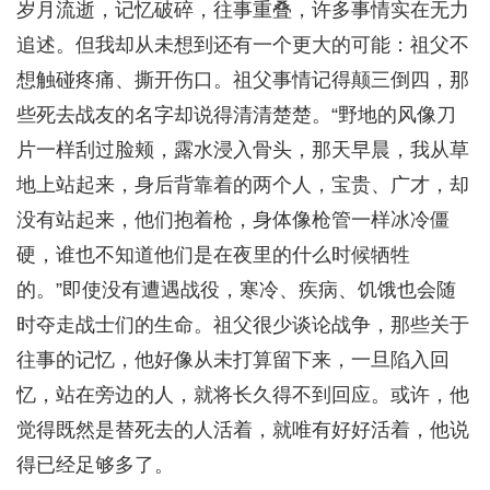
岁月流逝，记忆破碎，往事重叠，许多事情实在无力
追述。但我却从未想到还有一个更大的可能：祖父不
想触碰疼痛、撕开伤口。祖父事情记得颠三倒四，那
些死去战友的名字却说得清清楚楚。“野地的风像刀
片一样刮过脸颊，露水浸入骨头，那天早晨，我从草
地上站起来，身后背靠着的两个人，宝贵、广才，却
没有站起来，他们抱着枪，身体像枪管一样冰冷僵
硬，谁也不知道他们是在夜里的什么时候牺牲
的。”即使没有遭遇战役，寒冷、疾病、饥饿也会随
时夺走战士们的生命。祖父很少谈论战争，那些关于
往事的记忆，他好像从未打算留下来，一旦陷入回
忆，站在旁边的人，就将长久得不到回应。或许，他
觉得既然是替死去的人活着，就唯有好好活着，他说
得已经足够多了。