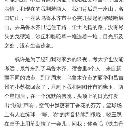
表情，和现在的我判若两人。我们背后是一座山，名
曰红山，一座从乌鲁木齐市中心突兀拔起的褶皱断层
山。去乌鲁木齐只记住了路，尘土飞扬的路，没有尽
头的戈壁滩，沙丘和骆驼草一堆连着一堆，目光所及
之处，没有生命迹象。
或许是为了惩罚我对家乡的轻视，考大学也没能
考远，最终来到了乌鲁木齐。宿舍里4个人，来自新
疆不同的城市。到了周末，乌鲁木齐市的丽华和昌吉
州的小苏都回家了，只剩下我和阿图什市的晓玉。两
个星期后，在一个沉默的傍晚，头顶上的日光灯发
出“滋滋”声响，空气中飘荡着丁香花的芬芳，篮球场
上有人在练球，“嘭、嘭”的声音持续到很晚，晓玉趴
在桌子上用笔划拉了一会儿，问我：你会唱《铁血丹