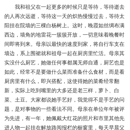
我和祖父在一起更多的时候只是等待，等待逝去
的人再次远逝，等待这一天的炽热慢慢过去，等待太
阳挂在院墙的三棵白杨树上。这时，晚霞如丝绸布满
西边，墙角的地雷花一簇簇开放，一切意味着晚餐时
间即将到来。母亲以最快的速度到家，将自行车支在
墙边，系上围裙就和祖母一起在厨房里忙活。母亲其
实没什么厨艺，她做任何事都属无师自通，厨艺也是
如此，经常不是要做什么菜而准备什么食材，而是看
厨房里有什么，即兴搭配，这使得她的菜肴经常翻
新，实际上吃到嘴里的大多还是老三样，萝卜、白
菜、土豆。大家都说她手艺好，我觉得不是手艺的问
题，是对事物的一些看法不同。母亲在单位年年被评
为先进，有一年，她佩戴大红花的照片和市里其他先
进人物一起挂在解放路阅报栏的橱窗里，每天早晨父