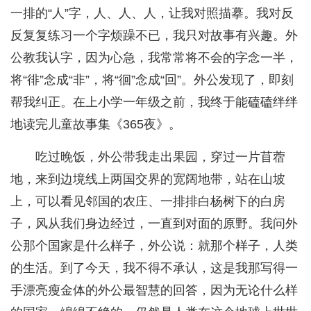
一排的“人”字，人、人、人，让我对照描摹。我对反
反复复练习一个字烦躁不已，我只对故事有兴趣。外
公教我认字，因为心急，我常常将不会的字念一半，
将“徘”念成“非”，将“徊”念成“回”。外公发现了，即刻
帮我纠正。在上小学一年级之前，我终于能磕磕绊绊
地读完儿童故事集《365夜》。
吃过晚饭，外公带我走出果园，穿过一片苜蓿
地，来到边境线上两国交界的宽阔地带，站在山坡
上，可以看见邻国的农庄、一排排白杨树下的白房
子，风从我们身边经过，一直到对面的原野。我问外
公那个国家是什么样子，外公说：就那个样子，人类
的生活。到了今天，我不得不承认，这是我那写得一
手漂亮瘦金体的外公最智慧的回答，因为无论什么样