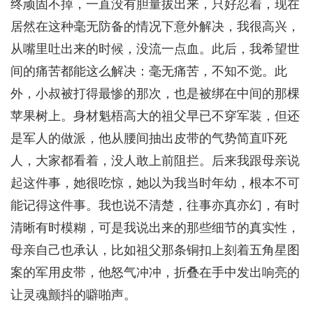
终顽固不掉，一直没有胆量拔出来，只好忍着，现在
居然在这种毫无防备的情况下意外解决，我很高兴，
从嘴里吐出来的时候，没流一点血。此后，我希望世
间的痛苦都能这么解决：毫无痛苦，不知不觉。此
外，小叔被打得最惨的那次，也是被绑在中间的那棵
苹果树上。身材魁梧高大的祖父早已不穿军装，但还
是军人的做派，他从腰间抽出皮带的气势简直吓死
人，大家都看着，没人敢上前阻拦。后来我跟母亲说
起这件事，她很吃惊，她以为我当时年幼，根本不可
能记得这件事。我也说不清楚，往事亦真亦幻，有时
清晰有时模糊，可是我说出来的那些细节的真实性，
母亲自己也承认，比如祖父那条铜扣上刻着五角星图
案的军用皮带，他怒气冲冲，折叠在手中发出响亮的
让灵魂颤抖的噼啪声。