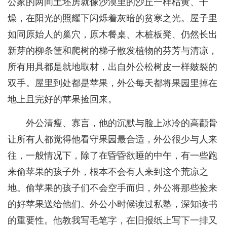
公家的两间土坯房就像沙漠里的沙丘一样枯黄、干
燥，在阳光的照耀下闪烁着灰暗的贫寒之光。屋子里
如同原始人的巢穴，原木餐桌、木桩板凳、仍然长出
新芽的柳条筐和爬树的梯子散发植物的芬芳与清凉，
所有用具都是就地取材，出自外公松树皮一样皴裂的
双手。屋里到处都是苹果，外公每天都将果园里掉在
地上且完好的苹果捡回来。
外公清瘦、寡言，他的沉默与脸上冰冷的高颧骨
让所有人都觉得他看守果园最合适，外公很少与人来
往，一般情况下，除了在昏昏欲睡的中午，有一些跑
来偷苹果的孩子外，根本不会有人来到这个荒凉之
地。偷苹果的孩子们不会空手而归，外公将那些捡来
的好苹果送给他们。外公小时候读过私塾，深知读书
的重要性。他教我写毛笔字，在旧报纸上写下一排又