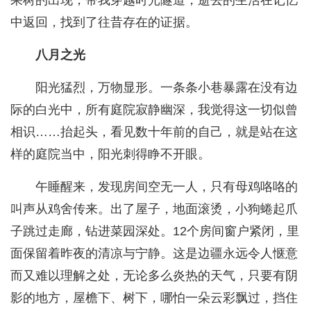
果树的出现，带我穿越时光隧道，逝去的生活在记忆
中返回，找到了往昔存在的证据。
八月之光
阳光猛烈，万物显形。一条条小巷暴露在没有边
际的白光中，所有庭院寂静幽深，我觉得这一切似曾
相识……抬起头，看见数十年前的自己，就是站在这
样的庭院当中，阳光刺得睁不开眼。
午睡醒来，发现房间空无一人，只有母鸡咯咯的
叫声从鸡舍传来。出了屋子，地面滚烫，小狗蜷起爪
子跳过走廊，钻进菜园深处。12个房间窗户紧闭，里
面保留着昨夜的清凉与宁静。这是边疆永远令人惬意
而又难以理解之处，无论多么炎热的天气，只要有阴
影的地方，屋檐下、树下，哪怕一朵云彩飘过，挡住