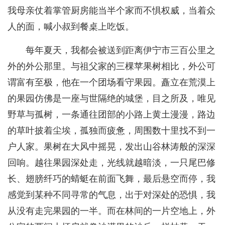
我母亲仗着掌管厨房能当半个家而不惧权威，当着众
人的面，喊小叔到餐桌上吃饭。
每年夏天，我都会被送到距离伊宁市三百公里之
外的外公那里。与祖父家的三棵苹果树相比，外公可
谓富有至极，他在一个团场看守果园。矗立在荒漠上
的果园仿佛是一座与世隔绝的城堡，目之所及，唯见
野草与孤树，一条通往团部的小路上黄土漫漫，路边
的草叶披着尘埃，孤独而疲惫，周围数十里找不到一
户人家。果树在大风中摇晃，发出山谷林涛般的深深
回响。越往果园深处走，光线就越暗淡，一只尾巴修
长、翅膀纤巧的蜻蜓在前面飞舞，最后悬空而停，我
感觉到某种不同寻常的气息，出于对深处的恐惧，我
从没有走完果园的一半。而在林间的一片空地上，外