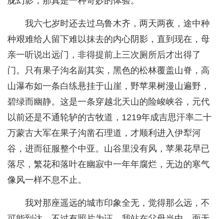
胧幻影，那真是一种奇妙的体验。
我六七岁时还去过乌鲁木齐，两天两夜，途中种
种艰难给人留下难以抹去的内心阴影，直到现在，母
亲一听说出远门，非得提前上三次厕所后才出得了
门。只有果子沟名副其实，黑色的松林覆盖山脊，高
山瀑布如一条白练悬挂于山崖，野苹果树漫山遍野，
碧绿而幽静。这是一条穿越北天山的险峻峡谷，元代
以前还是不通轮轳的古牧道，1219年成吉思汗率二十
万蒙古大军在果子沟凿石理道，才顺利进入伊犁河
谷，进而征服整个中亚。山谷里没有风，苹果花早已
落尽，繁花和落叶在幽寂中一年年腐烂，无边的寒气
像风一样不息不止。
我对那座遥远的城市印象全无，觉得那么远，不
可能到达。不过有照片为证，我站在父母当中，面无