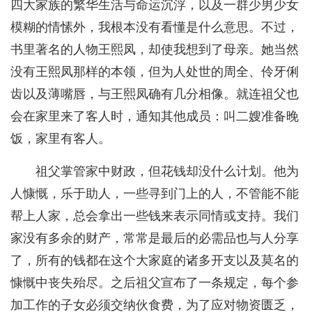
四大家族的繁华生活与命运沉浮，以及一群少男少女
模糊的情愫外，我根本没有看懂是什么意思。不过，
书里著名的人物王熙凤，却使我想到了母亲。她当然
没有王熙凤那样的本领，但为人处世的周全、伶牙俐
齿以及薄嘴唇，与王熙凤确有几分相像。就连祖父也
会在家里来了客人时，通知其他成员：叫二嫂准备晚
饭，家里有客人。
祖父掌管家中财政，但花钱却没什么计划。他为
人慷慨，乐于助人，一些寻到门上的人，不管能不能
帮上人家，总会拿出一些钱来表示同情或支持。我们
家没有多余的财产，常常是最后的必需品也与人分享
了，所有的钱都在这个大家庭的诸多开支以及莫名的
慷慨中丧失殆尽。之后祖父宣布了一条规定，每个参
加工作的子女必须交纳伙食费，为了应对物资匮乏，