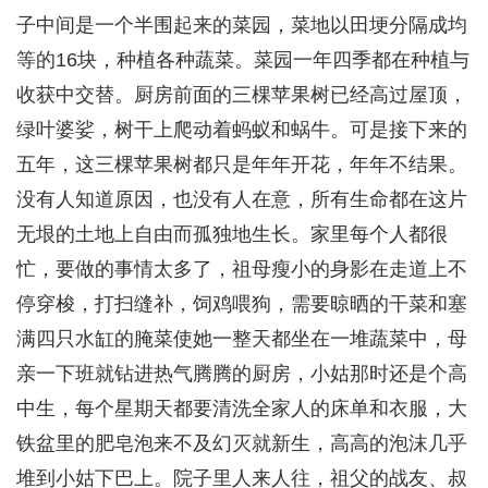
子中间是一个半围起来的菜园，菜地以田埂分隔成均
等的16块，种植各种蔬菜。菜园一年四季都在种植与
收获中交替。厨房前面的三棵苹果树已经高过屋顶，
绿叶婆娑，树干上爬动着蚂蚁和蜗牛。可是接下来的
五年，这三棵苹果树都只是年年开花，年年不结果。
没有人知道原因，也没有人在意，所有生命都在这片
无垠的土地上自由而孤独地生长。家里每个人都很
忙，要做的事情太多了，祖母瘦小的身影在走道上不
停穿梭，打扫缝补，饲鸡喂狗，需要晾晒的干菜和塞
满四只水缸的腌菜使她一整天都坐在一堆蔬菜中，母
亲一下班就钻进热气腾腾的厨房，小姑那时还是个高
中生，每个星期天都要清洗全家人的床单和衣服，大
铁盆里的肥皂泡来不及幻灭就新生，高高的泡沫几乎
堆到小姑下巴上。院子里人来人往，祖父的战友、叔