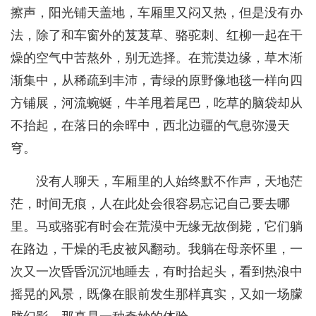
擦声，阳光铺天盖地，车厢里又闷又热，但是没有办
法，除了和车窗外的芨芨草、骆驼刺、红柳一起在干
燥的空气中苦熬外，别无选择。在荒漠边缘，草木渐
渐集中，从稀疏到丰沛，青绿的原野像地毯一样向四
方铺展，河流蜿蜒，牛羊甩着尾巴，吃草的脑袋却从
不抬起，在落日的余晖中，西北边疆的气息弥漫天
穹。
没有人聊天，车厢里的人始终默不作声，天地茫
茫，时间无痕，人在此处会很容易忘记自己要去哪
里。马或骆驼有时会在荒漠中无缘无故倒毙，它们躺
在路边，干燥的毛皮被风翻动。我躺在母亲怀里，一
次又一次昏昏沉沉地睡去，有时抬起头，看到热浪中
摇晃的风景，既像在眼前发生那样真实，又如一场朦