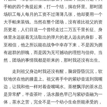
手帕的四个角提起来，打一个结，揣在怀里。那时团
场职工每人每月的工资不过薄薄几张，他却要用一个
大手帕来装钱。当然在整个团场，没有谁比祖父的资
历更老，人们目送一个曾经走过二万五千里长征、身
体里永远嵌着无法取出的弹片的老人远去的身影，甚
至相信，他之所以能在战争中幸存下来，不是因为拥
有超群的胆魄，而是因为无可撼动的理想与信仰。当
然，团场的事情我都是听来的，那时我还没有出生。
走到祖父身边时我还没有醒，脑袋昏昏沉沉，软
软地伏在他的膝盖上。祖父将手中的紫砂壶送到我嘴
边，让我和他一样对着壶嘴喝水。茶梗飘浮的茶水总
是异常酽，半壶茶叶，汤水颜色早已与紫砂壶融为一
体，茶水之苦，完全不是一个幼小生命所能承受的，