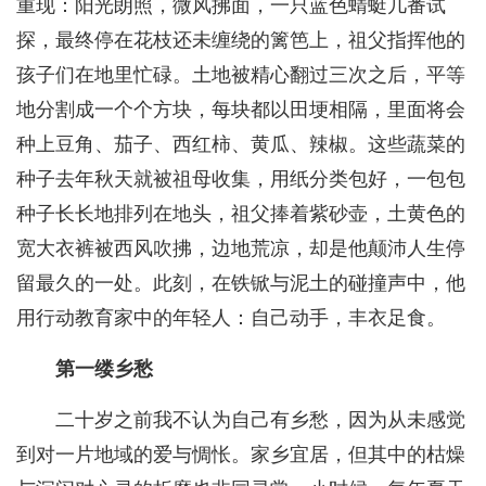
重现：阳光朗照，微风拂面，一只蓝色蜻蜓几番试
探，最终停在花枝还未缠绕的篱笆上，祖父指挥他的
孩子们在地里忙碌。土地被精心翻过三次之后，平等
地分割成一个个方块，每块都以田埂相隔，里面将会
种上豆角、茄子、西红柿、黄瓜、辣椒。这些蔬菜的
种子去年秋天就被祖母收集，用纸分类包好，一包包
种子长长地排列在地头，祖父捧着紫砂壶，土黄色的
宽大衣裤被西风吹拂，边地荒凉，却是他颠沛人生停
留最久的一处。此刻，在铁锨与泥土的碰撞声中，他
用行动教育家中的年轻人：自己动手，丰衣足食。
第一缕乡愁
二十岁之前我不认为自己有乡愁，因为从未感觉
到对一片地域的爱与惆怅。家乡宜居，但其中的枯燥