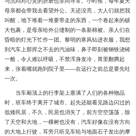
与沉闷对心灵的折磨也非同寻常。小时候，每年夏天
母亲都会带我去看望外公。天还没亮，大人们就把我
叫醒，地下堆着一堆要带走的东西，一个卷起来的硕
大包裹，是母亲给外公缝制的一条新棉被。亲人们在
昏暗的灯光下忙作一团。黎明的寒风钻进衣服，我想
到汽车上那挥之不去的汽油味，鼻子即刻被钢铁浇铸
一般，令人难以呼吸，不禁浑身发冷，胃里翻腾起
来，张着嘴就跑到院子里——在远行之前总是要先吐
一次。
当车厢顶上的行李架上塞满了人们的各种物品
时，班车终于离开了城市。起先还能看见路边闪过的
低矮民居，不久，民居也消失了，前方空空荡荡，除
了天空和大地，一棵树也没有，汽车好像在没有方向
的大地上行驶，耳旁只听见车轮与地面石子发出的摩