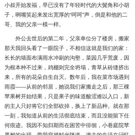
小叔开始发福，早已没有了年轻时代的大鬓角和小胡
子，咧嘴笑起来发出宽厚的“呵呵”声，倒是和他的二
哥、我的父亲一模一样。
外公去世后的第二年，父亲单位分了楼房，搬家
那天我回头看了一眼院子，不相信这就是我们的家：
长长的墙面布满雨水冲刷的沟壑，菜园几乎荒废，因
为根本种不过来，鸡棚则完全坍塌，青草从砖缝挤出
来，所有的花朵自生自灭。数年后，我在菜市场遇到
雨霞——从前的邻居，她说我们家搬走之后，那三棵
苹果树开始结果，只是果子的味道酸涩难以入口，新
的主人只好将它们全部砍掉，换上了新品种。就在那
一刻，我知道从前的生活彻底结束，而且没能留下任
何痕迹。我因不知归期而在困苦中徘徊，小巷庭院苹