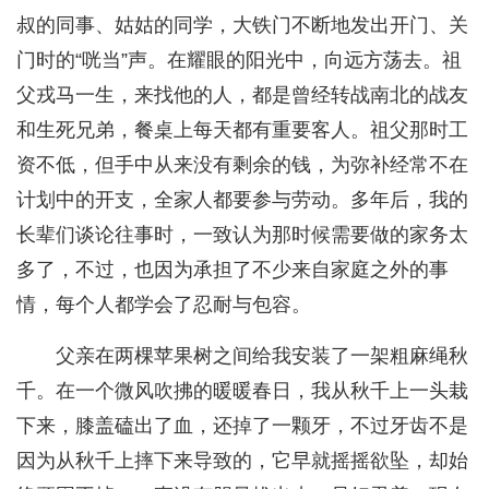
叔的同事、姑姑的同学，大铁门不断地发出开门、关
门时的“咣当”声。在耀眼的阳光中，向远方荡去。祖
父戎马一生，来找他的人，都是曾经转战南北的战友
和生死兄弟，餐桌上每天都有重要客人。祖父那时工
资不低，但手中从来没有剩余的钱，为弥补经常不在
计划中的开支，全家人都要参与劳动。多年后，我的
长辈们谈论往事时，一致认为那时候需要做的家务太
多了，不过，也因为承担了不少来自家庭之外的事
情，每个人都学会了忍耐与包容。
父亲在两棵苹果树之间给我安装了一架粗麻绳秋
千。在一个微风吹拂的暖暖春日，我从秋千上一头栽
下来，膝盖磕出了血，还掉了一颗牙，不过牙齿不是
因为从秋千上摔下来导致的，它早就摇摇欲坠，却始