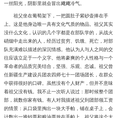
一丝阳光，阴影里就会冒出飕飕冷气。
祖父坐在葡萄架下，一把圆肚子紫砂壶捧在手
上。这是他身边唯一具有文化气质的物品。祖父其实
没什么文化，认识的几个字都是在部队学的，从战火
硝烟中走出来的人，经历过贫穷、饥饿、死亡，对部
队充满难以描述的深沉情感。他认为人与人之间的交
往应该立足于一个义字。他将豪爽的个人性格与一个
革命者的品质完美结合，坚强、乐观、忠诚。祖父曾
任新疆生产建设兵团农四师七十一团场团长，在群众
中获得很好的口碑。虽然没有个人财产，但并不意味
着祖父没有钱。我不止一次听人说过：那时候整个团
部，就数你家有钱。有人对我描述祖父到团部领工资
的情景：从口袋里掏出一块大手帕，铺在桌子上，会
计数出一堆钞票和粮油票放在手帕上，祖父将这个大