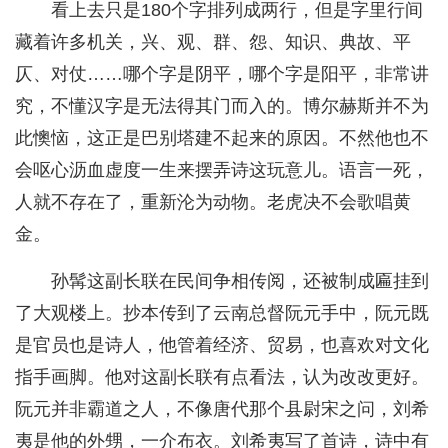
看上去只是180个字排列成两行，但是字里行间
藏着许多机关，兴、观、群、怨、知识、典故、平
仄、对仗……哪个字是阴平，哪个字是阳平，非常讲
究，不懂汉字是无法得其门而入的。博尔赫斯并不为
此懊恼，这正是巴别塔建不起来的原因。不然他也不
会呕心沥血虚度一生来摆弄诗这玩意儿。语言一死，
人就不存在了，重新沦为动物。老虎决不会歌唱黄
金。
孙髯这副长联在民间争相传阅，还被制成匾挂到
了大观楼上。抄本传到了云南总督阮元手中，阮元既
是官员也是诗人，他管着经济、贸易，也喜欢对文化
指手画脚。他对这副长联有点看法，认为改改更好。
阮元并非霸道之人，不像唐代那个县尉宋之问，刘希
夷是他的外甥，一介布衣。刘希夷写了首诗，诗中有