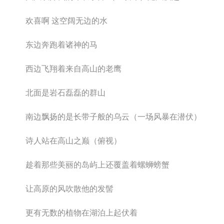
欢喜啊 这空阔无边的水
东边奔跑着诸神的马
西边飞翔着来自高山的老鹰
北面是岩石磊磊的群山
南边飘扬的是长带子般的乌云（一场风暴在潜伏）
诗人站在高山之巅（俯视）
趁着那些美丽的岛屿上还覆盖着螺蛳螃蟹
让高原的风吹散他的发髻
更有无数的植物在湖泊上起伏着