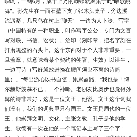
嶙峋，一到6月，成千上万的蝴蝶就聚集于此“唱歌跳
舞”。孙先生在一面石壁下支了张木头桌子，旁边溪
流潺潺，几只鸟在树上“聊天”。一边为人卜筮、写字
（中国特有的一种职业，叫作写字公公，专门为文盲
写对联、书信、讼状）、治印（刻印章，把名字刻在
打磨规整的石头上。这个东西对于个人非常重要，一
旦盖章，就意味着某个契约的签署、生效）以谋生，
一边写诗（写好就放进拴在腰间须臾不离的诗筒
里）。“每出游心以书自随，累累盈路。”我也是！博
尔赫斯羡慕不已，一个神哪。老朋友比奥伊也觉得孙
髯的诗非常好，这是一位文王，他说。文王这个词我
们没有，我们的词典里只有国王。文王是周代的一位
王，他崇拜文明、文化，主张文教。孔子是他的学
生。歌德有一次在他的一个笔记本上写了三个字：