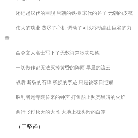
还记起汉代的巨舰 唐朝的铁棒 宋代的斧子 元朝的皮筏
伟大的功业 费尽了心机 调动了可以移动高山巨谷的力
量
命令文人名士写下了无数诗篇歌功颂德
一切做作都无法灭掉黄昏的阵雨 早晨的流云
战后 断裂的石碑 残损的字迹 只是被落日照耀
胜利者是寺院传来的钟声 打鱼船上照亮黑暗的火焰
两行飞过秋天的大雁 大地上枕头般的白霜
（于坚译）