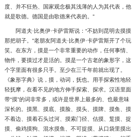
度、并不狂热、国家观念极其浅薄的人为其代表，他
就是歌德。德国是由歌德来代表的。”
阿道夫·比奥伊·卡萨雷斯说：“不妨到昆明去摸摸
那把胡子。”老朋友阿道夫·比奥伊·卡萨雷斯开了个玩
笑。在东方，摸是一个非常重要的动作，任何事情、
物件，要摸过才是活的。摸是一个古老的象形字，这
个字里面有很多只手。至少在三千年前就出现了。
《象形字典》说，摸，动词，抚也。用手探索性地轻
轻抚摩，在看不见的地方伸手探索、探求。汉语里面
带“摸”的词非常多，或许是世界上最多的、也最意味
深长的。摸黑、摸底、摸脸、摸头、摸牌、摸鱼、摸
不着边、摸着石头过河、摸索门径、估摸、踅摸、捉
摸、偷鸡摸狗、混水摸鱼、不可捉摸、从口袋里摸出