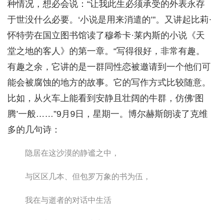
种情况，想必会说：“让我此生必须承受的外表永存
于世没什么必要。‘小说是用来消遣的’”。又讲起比莉·
怀特劳在国立图书馆读了穆希卡·莱内斯的小说《天
堂之地的客人》的第一章。“写得很好，非常有趣。
有趣之余，它讲的是一群同性恋被邀请到一个他们可
能会被腐蚀的地方的故事。它的写作方式比较随意。
比如，从火车上能看到安静且壮阔的牛群，仿佛‘图
腾’一般……”9月9日，星期一。博尔赫斯朗读了克维
多的几句诗：
隐居在这沙漠的静谧之中，
与区区几本、但包罗万象的书为伍，
我在与逝者的对话中生活