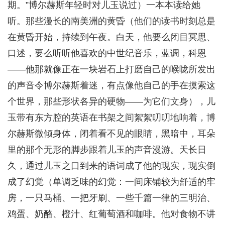
期。”博尔赫斯年轻时对儿玉说过）一本本读给她
听。那些漫长的南美洲的黄昏（他们的读书时刻总是
在黄昏开始，持续到午夜。白天，他要么闭目冥思、
口述，要么听听他喜欢的中世纪音乐，蓝调，科恩
——他那就像正在一块岩石上打磨自己的喉咙所发出
的声音令博尔赫斯着迷，有点像他自己的手在摸索这
个世界，那些形状各异的硬物——为它们文身），儿
玉带有东方腔的英语在书架之间絮絮叨叨地响着，博
尔赫斯微倾身体，闭着看不见的眼睛，黑暗中，耳朵
里的那个无形的脚步跟着儿玉的声音漫游。天长日
久，通过儿玉之口到来的语词成了他的现实，现实倒
成了幻觉（单调乏味的幻觉：一间床铺较为舒适的牢
房，一只马桶、一把牙刷、一些千篇一律的三明治、
鸡蛋、奶酪、橙汁、红葡萄酒和咖啡。他对食物不讲