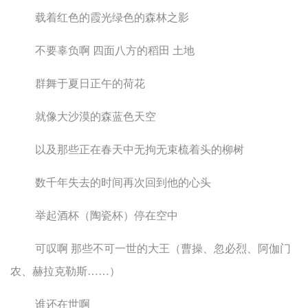
载着红色的霞光绿色的森林之影
不要辜负啊 四面八方的稻田 土地
群舞于夏日正午的荷花
就像大沙漠的森蓝色天空
以及那些正在春天中无拘无束梳着头的柳树
数千年失去的时间再次回到他的心头
举起酒杯（陶瓷杯）停在空中
可叹啊 那些不可一世的大王（曹操、忽必烈、阿伽门
农、赫拉克勒斯……）
谁还在世啊