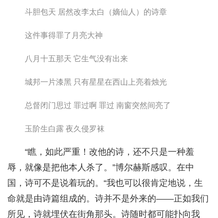
斗胆包天 居然改李太白（嫡仙人）的诗章
这件事得罪了月亮大神
八月十五那天 它生气没有出来
城邦一片漆黑 只有星星在西山上亮着烛光
总督闭门思过 罪过啊 罪过 南窗突然间亮了
玉阶生白露 夜久侵罗袜
“瞧，如此严重！改他的诗，还不只是一种羞
辱，就像是把他本人杀了。”博尔赫斯感叹。在中
国，诗可不是说着玩的。“我也可以很肯定地说，生
命就是由诗篇组成的。诗并不是外来的——正如我们
所见，诗就埋伏在街角那头。诗随时都可能扑向我