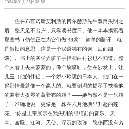
2024年01月26日08:56
住在布宜诺斯艾利斯的博尔赫斯先生双目失明之
后，整天足不出户，只靠读书度日。他一本本摸索着
那些书（仿佛正在为它们做“包浆”，简单的翻译，就
是做旧的意思，这是一个汉语独有的词，后面细
谈）。书上的灰尘弄脏了手指和白衬衫也不知道。整
个人看上去灰蒙蒙的，像个刷墙匠，坐在沙发上，让
儿玉（他的伴侣，一个娇小玲珑的日本人。他们在一
起那情景就像一个高大的、就要倒塌的提琴手扶着他
的装着大提琴的蒙着布的箱子——她当然不是一只箱
子，准确地说，更像是一株在六月池塘里升起的莲
花。“你是上帝展示在我失明的眼睛前的音乐、天
穹、宫殿、江河、天使、深沉的玫瑰，隐秘而没有穷