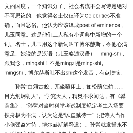
文的国度，一个知识分子、社会名流不会写诗是绝对
不可思议的。他觉得名士仅仅译为Celebrities不准
确，而且恶俗。他认为应该译成poet of eminence，
儿玉同意。这是他们二人私有小词典中新增的一个
词。名士，儿玉用这个新词叫了博尔赫斯，令他心满
意足。她说的是汉语（儿玉略通汉语），ming-shi，
跟我念，mingshi！不是mingzi是ming-shi。
mingshi，博尔赫斯吐不出shi这个发音，有点懊恼。
孙髯“白须古貌，兀坐藜床上，如松荫独鹤……
目光炯炯射人”。“学究天人，精奥不求闻达，有《髯
翁集》。”孙髯对当时科举考试制度规定考生入场要
搜身极为不满，认为这是“以盗贼待士”（把诗人当作
小偷强盗对待，博尔赫斯解释道）。孙髯就发誓永不