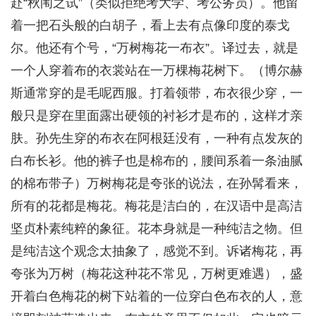
赴“秋闱之试”（类似拒绝考大学、考公务员）。他留
着一把石头般的白胡子，看上去有点像印度的泰戈
尔。他还有个号，“万树梅花一布衣”。译过去，就是
一个人穿着布的衣裳站在一万棵梅花树下。（博尔赫
斯通常穿的是毛呢西服。打着领带，布衣很少穿，一
般只是穿在里面露出硬领的衬衫才是布的，这样才亲
肤。孙先生穿的布衣在阿根廷没有，一种有点发灰的
白布长衫。他的裤子也是棉布的，腰间系着一条油腻
的棉布带子）万树梅花是夸张的说法，在孙髯看来，
所有的花都是梅花。梅花是洁白的，在汉语中是高洁
坚贞朴素纯粹的象征。花本身就是一种纯洁之物。但
是纯洁这个观念太抽象了，感觉不到。诉诸梅花，再
夸张为万树（梅花这种花不常见，万树更难遇），盛
开着白色梅花的树下站着的一位穿白色布衣的人，意