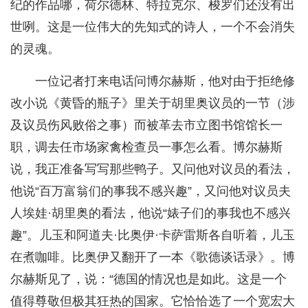
纪的作品哪，荷尔德林、特拉克尔、梭罗们还没有出
世咧。这是一位伟大的先知式的诗人，一个不会消失
的灵魂。
一位记者打来电话问博尔赫斯，他对由于拒绝修
改小说《黄昏的瓶子》里关于胡里奥议员的一节（涉
及议员伤风败俗之事）而被革去市立图书馆馆长一
职，调去任市场家禽检查员一事怎么看。博尔赫斯
说，我正准备写写那些鸭子。又问他对议员的看法，
他说“百万富翁们的事我不感兴趣”，又问他对议员夫
人埃娃·胡里奥的看法，他说“婊子们的事我也不感兴
趣”。儿玉和阿道夫·比奥伊·卡萨雷斯各自听着，儿玉
在煮咖啡。比奥伊又翻开了一本《歌德谈话录》。博
尔赫斯见了，说：“德国的情况也是如此。这是一个
值得尊敬但极其狂热的国家。它恰恰选了一个宽宏大