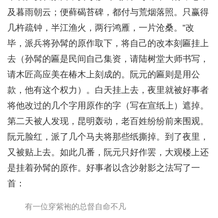
及暮雨朝云；便藓碣苔碑，都付与荒烟落照。只赢得
几杵疏钟，半江渔火，两行鸿雁，一片沧桑。”改
毕，派兵将孙髯的原作取下，将自己的改本刻匾挂上
去（孙髯的匾是民间自己集资，请陆树堂大师书写，
请木匠高应美在椿木上刻成的。阮元的匾则是用公
款，他有这个权力）。白天挂上去，夜里就被好事者
将他改过的几个字用原作的字（写在宣纸上）遮掉。
第二天被人发现，昆明轰动，老百姓纷纷前来围观。
阮元脸红，派了几个马夫将那些纸撕掉。到了夜里，
又被贴上去。如此几番，阮元只好作罢，大观楼上还
是挂着孙髯的原作。好事者以含沙射影之法写了一
首：
有一位穿紫袍的总督自命不凡