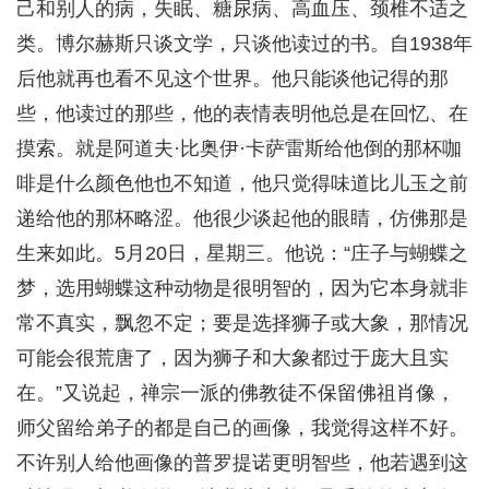
己和别人的病，失眠、糖尿病、高血压、颈椎不适之
类。博尔赫斯只谈文学，只谈他读过的书。自1938年
后他就再也看不见这个世界。他只能谈他记得的那
些，他读过的那些，他的表情表明他总是在回忆、在
摸索。就是阿道夫·比奥伊·卡萨雷斯给他倒的那杯咖
啡是什么颜色他也不知道，他只觉得味道比儿玉之前
递给他的那杯略涩。他很少谈起他的眼睛，仿佛那是
生来如此。5月20日，星期三。他说：“庄子与蝴蝶之
梦，选用蝴蝶这种动物是很明智的，因为它本身就非
常不真实，飘忽不定；要是选择狮子或大象，那情况
可能会很荒唐了，因为狮子和大象都过于庞大且实
在。”又说起，禅宗一派的佛教徒不保留佛祖肖像，
师父留给弟子的都是自己的画像，我觉得这样不好。
不许别人给他画像的普罗提诺更明智些，他若遇到这