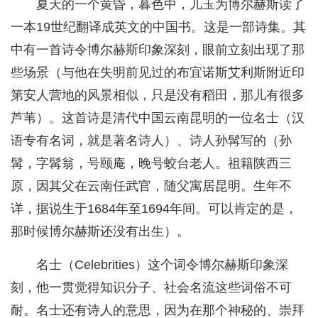
夏天的一个黄昏，暮色中，儿玉为博尔赫斯读了
一本19世纪翻译成英文的中国书。这是一部诗集。其
中有一首诗令博尔赫斯印象深刻，眼前立刻出现了那
些场景（与他在失明前见过的布宜诺斯艾利斯附近印
第安人营地的风景相似，只是没有稻田，那儿有很多
芦苇）。这首诗是清代中国云南昆明的一位名士（汉
语专有名词，就是著名诗人）、诗人孙髯写的（孙
髯，字髯翁，号颐庵，晚号蛟台老人。祖籍陕西三
原，因其父在云南任武官，随父寓居昆明。生年不
详，据说生于1684年至1694年间。可以肯定的是，
那时候博尔赫斯还没有出生）。
名士（Celebrities）这个词令博尔赫斯印象深
刻，他一贯觉得知识分子、社会名流这些词俗不可
耐。名士还有诗人的意思，因为在那个神秘的、崇拜