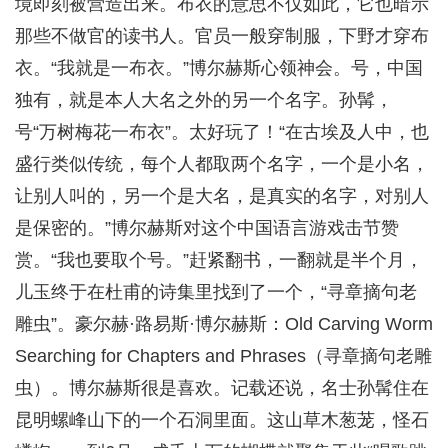
境即刻被营造出来。布衣的意思不仅如此，它也暗示
那些不做官的读书人。官员一般穿制服，下野才穿布
衣。“我就是一布衣。”博尔赫斯心领神会。号，中国
独有，就是本人大名之外的另一个名字。孙髯，
号“万树梅花一布衣”。太好玩了！“在古埃及人中，也
盛行类似传统，每个人都取两个名字，一个是小名，
让别人叫的，另一个是大名，是真实的名字，对别人
是保密的。”博尔赫斯对这个中国语言游戏击节赞
赏。“我也要取个号。”赶紧翻书，一翻就是半个月，
儿玉终于在杜甫的诗集里找到了一个，“寻章摘句老
雕虫”。豪尔赫·路易斯·博尔赫斯：Old Carving Worm
Searching for Chapters and Phrases（寻章摘句老雕
虫）。博尔赫斯很是喜欢。记载还说，名士孙髯住在
昆明螺峰山下的一个石洞里面。这山草木葱茏，怪石