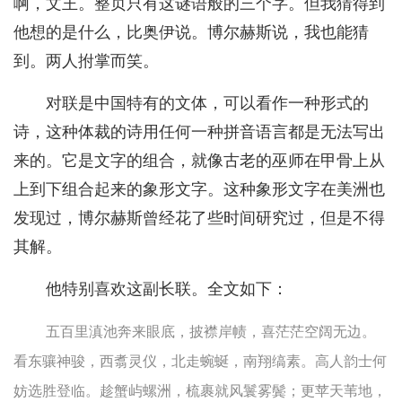
啊，文王。整页只有这谜语般的三个字。但我猜得到
他想的是什么，比奥伊说。博尔赫斯说，我也能猜
到。两人拊掌而笑。
对联是中国特有的文体，可以看作一种形式的
诗，这种体裁的诗用任何一种拼音语言都是无法写出
来的。它是文字的组合，就像古老的巫师在甲骨上从
上到下组合起来的象形文字。这种象形文字在美洲也
发现过，博尔赫斯曾经花了些时间研究过，但是不得
其解。
他特别喜欢这副长联。全文如下：
五百里滇池奔来眼底，披襟岸帻，喜茫茫空阔无边。
看东骧神骏，西翥灵仪，北走蜿蜒，南翔缟素。高人韵士何
妨选胜登临。趁蟹屿螺洲，梳裹就风鬟雾鬓；更苹天苇地，