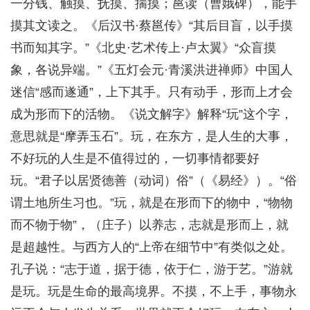
一分钱、触摸、抚摸、揣摸；邕读（曹娥碑），能手
摸其文读之。《后汉书·蔡邕传》“其后目盲，以手摸
书而知其字。”《北史·艺术传上·卢太翼》“众盲摸
象，各说异端。”《五灯会元·青溪洪进禅师》中国人
迷信“感而遂通”，上下其手。只有动手，形而上才会
成为形而下的活物。《说文解字》解释“玩”这个字，
意思就是“摩弄玉石”。玩，在东方，是人生的大事，
不好玩的人生是不值得过的，一切事情都要好
玩。“君子以居贤德善（动词）俗”（《易经》）。“俗
谓土地所生习也。”玩，就是在形而下的物中，“物物
而不物于物”，（庄子）以养志，志就是形而上，就
是超越性。与西方人的“上帝在细节中”有类似之处。
孔子说：“志于道，据于德，依于仁，游于艺。”游就
是玩。玩是生命的最高境界。不摸，不上手，事物永