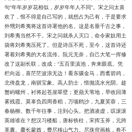
句“年年岁岁花相似，岁岁年年人不同”。宋之问太喜
欢了，恨不得是自己写的，就想占为己有，于是要求
外甥刘希夷将这首诗署他的名。这是名垂千古之事，
刘希夷当然不干。宋之问就杀人灭口，命令家奴用土
袋将刘希夷压死了。但是诗压不死，至今，这首诗还
署着刘希夷的大名流传。阮元无奈，自己大笔一挥修
改了这副长联，改成：“五百里滇池，奔来眼底。凭
栏向远，喜茫茫波浪无边！看东骧金马，西翥碧鸡，
北倚盘龙，南驯宝象。高人韵士，惜抛流水光阴。趁
蟹屿螺州，衬将起苍崖翠壁；更蘋天苇地，早收回薄
雾残霞。莫辜负四周香稻，万顷鸥沙，九夏芙蓉，三
春杨柳。数千年往事，注到心头。把酒凌虚，叹滚滚
英雄谁在？想汉习楼船，唐标铁柱，宋挥玉斧，元跨
革囊。爨长蒙酋，费尽移山气力。尽珠帘画栋，卷不