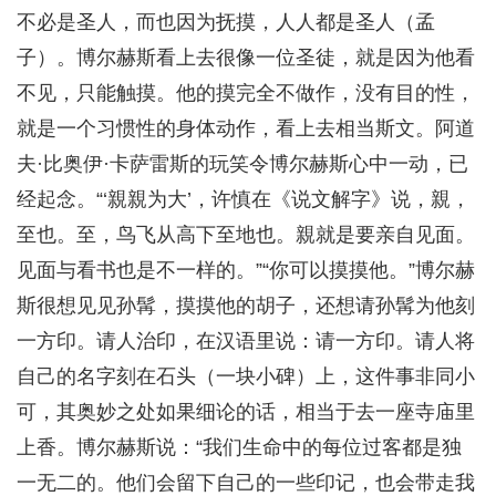
不必是圣人，而也因为抚摸，人人都是圣人（孟
子）。博尔赫斯看上去很像一位圣徒，就是因为他看
不见，只能触摸。他的摸完全不做作，没有目的性，
就是一个习惯性的身体动作，看上去相当斯文。阿道
夫·比奥伊·卡萨雷斯的玩笑令博尔赫斯心中一动，已
经起念。“‘親親为大’，许慎在《说文解字》说，親，
至也。至，鸟飞从高下至地也。親就是要亲自见面。
见面与看书也是不一样的。”“你可以摸摸他。”博尔赫
斯很想见见孙髯，摸摸他的胡子，还想请孙髯为他刻
一方印。请人治印，在汉语里说：请一方印。请人将
自己的名字刻在石头（一块小碑）上，这件事非同小
可，其奥妙之处如果细论的话，相当于去一座寺庙里
上香。博尔赫斯说：“我们生命中的每位过客都是独
一无二的。他们会留下自己的一些印记，也会带走我