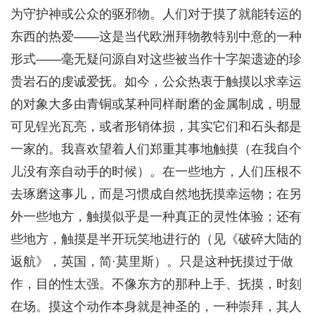
为守护神或公众的驱邪物。人们对于摸了就能转运的
东西的热爱——这是当代欧洲拜物教特别中意的一种
形式——毫无疑问源自对这些被当作十字架遗迹的珍
贵岩石的虔诚爱抚。如今，公众热衷于触摸以求幸运
的对象大多由青铜或某种同样耐磨的金属制成，明显
可见锃光瓦亮，或者形销体损，其实它们和石头都是
一家的。我喜欢望着人们郑重其事地触摸（在我自个
儿没有亲自动手的时候）。在一些地方，人们压根不
去琢磨这事儿，而是习惯成自然地抚摸幸运物；在另
外一些地方，触摸似乎是一种真正的灵性体验；还有
些地方，触摸是半开玩笑地进行的（见《破碎大陆的
返航》，英国，简·莫里斯）。只是这种抚摸过于做
作，目的性太强。不像东方的那种上手、抚摸，时刻
在场。摸这个动作本身就是神圣的，一种崇拜，其人