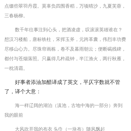
点缀些翠羽丹霞。莫辜负四围香稻，万顷晴沙，九夏芙蓉，
三春杨柳。
数千年往事注到心头，把酒凌虚，叹滚滚英雄谁在？
想汉习楼船，唐标铁柱，宋挥玉斧，元跨革囊，伟烈丰功费
尽移山心力。尽珠帘画栋，卷不及暮雨朝云；便断碣残碑，
都付与苍烟落照。只赢得几杵疏钟，半江渔火，两行秋雁，
一枕清霜。
好事者添油加醋译成了英文，平仄字数就不管
了，译个大意：
海一样辽阔的湖泊（滇池，古地中海的一部分）奔到
我的眼前
大风吹开我的布衣 头巾（一块布）随风飘起