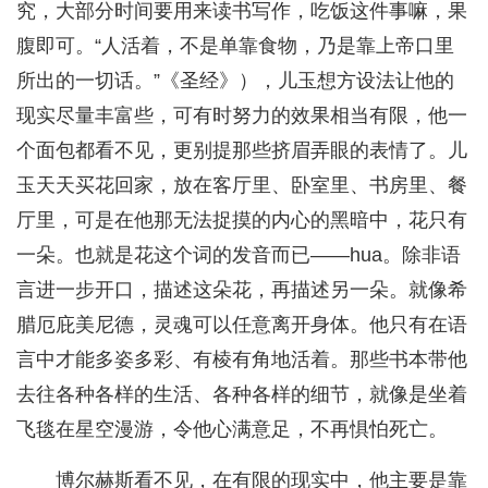
究，大部分时间要用来读书写作，吃饭这件事嘛，果
腹即可。“人活着，不是单靠食物，乃是靠上帝口里
所出的一切话。”《圣经》），儿玉想方设法让他的
现实尽量丰富些，可有时努力的效果相当有限，他一
个面包都看不见，更别提那些挤眉弄眼的表情了。儿
玉天天买花回家，放在客厅里、卧室里、书房里、餐
厅里，可是在他那无法捉摸的内心的黑暗中，花只有
一朵。也就是花这个词的发音而已——hua。除非语
言进一步开口，描述这朵花，再描述另一朵。就像希
腊厄庇美尼德，灵魂可以任意离开身体。他只有在语
言中才能多姿多彩、有棱有角地活着。那些书本带他
去往各种各样的生活、各种各样的细节，就像是坐着
飞毯在星空漫游，令他心满意足，不再惧怕死亡。
博尔赫斯看不见，在有限的现实中，他主要是靠