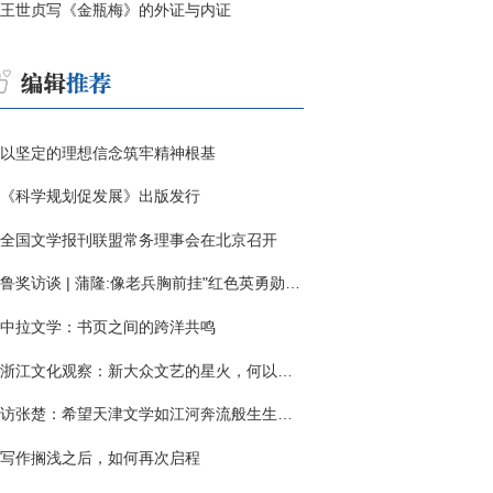
王世贞写《金瓶梅》的外证与内证
以坚定的理想信念筑牢精神根基
《科学规划促发展》出版发行
全国文学报刊联盟常务理事会在北京召开
鲁奖访谈 | 蒲隆:像老兵胸前挂"红色英勇勋章"
中拉文学：书页之间的跨洋共鸣
浙江文化观察：新大众文艺的星火，何以燎原？
访张楚：希望天津文学如江河奔流般生生不息
写作搁浅之后，如何再次启程