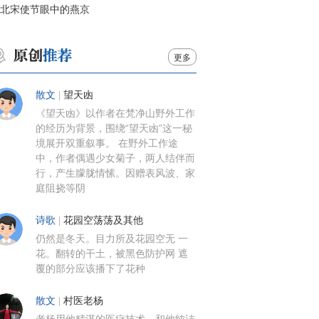
北宋使节眼中的燕京
更多
散文
|
望天凼
《望天凼》以作者在梵净山野外工作
的经历为背景，围绕“望天凼”这一秘
境展开双重叙事。 在野外工作途
中，作者偶遇少女菊子，两人结伴而
行，产生朦胧情愫。因赠表风波、家
庭阻挠等阴
诗歌
|
花园空荡荡及其他
仍然是冬天。目力所及花园空无 一
花。翻转的干土，被黑色防护网 遮
覆的部分应该播下了花种
散文
|
村医老杨