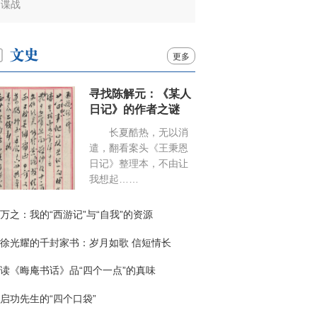
谍战
更多
寻找陈解元：《某人
日记》的作者之谜
长夏酷热，无以消
遣，翻看案头《王秉恩
日记》整理本，不由让
我想起……
万之：我的“西游记”与“自我”的资源
徐光耀的千封家书：岁月如歌 信短情长
读《晦庵书话》品“四个一点”的真味
启功先生的“四个口袋”