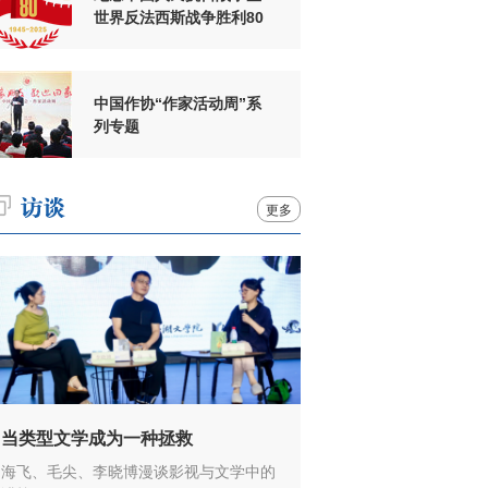
世界反法西斯战争胜利80
周年
中国作协“作家活动周”系
列专题
更多
当类型文学成为一种拯救
海飞、毛尖、李晓博漫谈影视与文学中的