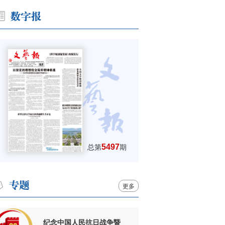
5497
总第
期
更多
纪念中国人民抗日战争暨