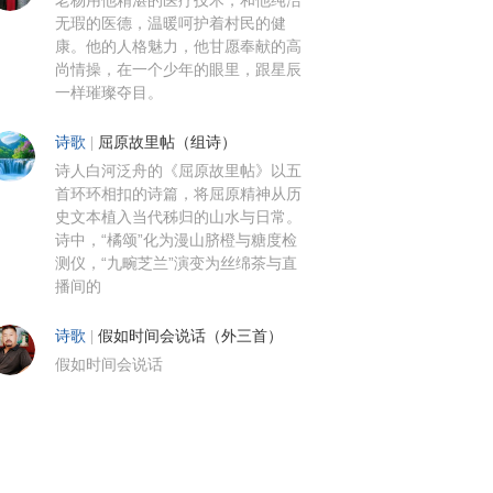
老杨用他精湛的医疗技术，和他纯洁
无瑕的医德，温暖呵护着村民的健
康。他的人格魅力，他甘愿奉献的高
尚情操，在一个少年的眼里，跟星辰
一样璀璨夺目。
诗歌
|
屈原故里帖（组诗）
诗人白河泛舟的《屈原故里帖》以五
首环环相扣的诗篇，将屈原精神从历
史文本植入当代秭归的山水与日常。
诗中，“橘颂”化为漫山脐橙与糖度检
测仪，“九畹芝兰”演变为丝绵茶与直
播间的
诗歌
|
假如时间会说话（外三首）
假如时间会说话