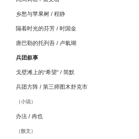
乡愁与苹果树 / 程静
隔着时光的芬芳 / 时国金
唐巴勒的托列吾 / 卢氡瑚
兵团叙事
戈壁滩上的“希望” / 简默
兵团方阵 / 第三师图木舒克市
（小说）
办法 / 冉也
（散文）