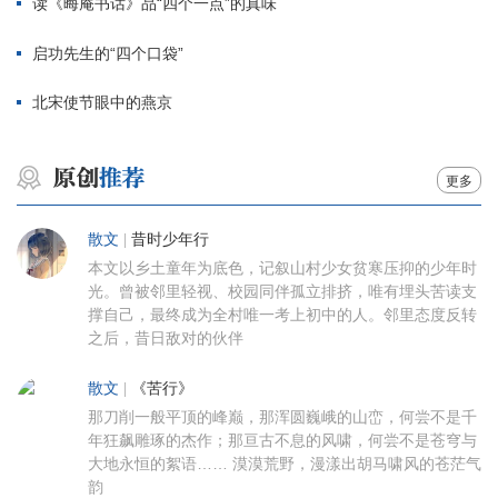
读《晦庵书话》品“四个一点”的真味
启功先生的“四个口袋”
北宋使节眼中的燕京
更多
散文
|
昔时少年行
本文以乡土童年为底色，记叙山村少女贫寒压抑的少年时
光。曾被邻里轻视、校园同伴孤立排挤，唯有埋头苦读支
撑自己，最终成为全村唯一考上初中的人。邻里态度反转
之后，昔日敌对的伙伴
散文
|
《苦行》
那刀削一般平顶的峰巅，那浑圆巍峨的山峦，何尝不是千
年狂飙雕琢的杰作；那亘古不息的风啸，何尝不是苍穹与
大地永恒的絮语…… 漠漠荒野，漫漾出胡马啸风的苍茫气
韵