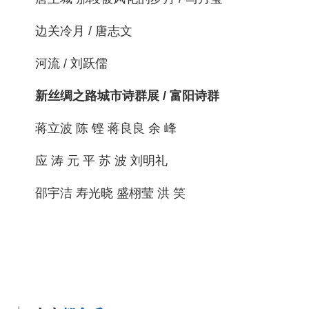
边关冷月 / 唐志文
河流 / 刘跃儒
新丝绸之路城市诗群展 / 富阳诗群
蒋立波 陈 铿 蒋良良 余 峰
应 涛 元 平 苏 波 刘明礼
邵宇洁 寿光晓 盛栩莹 洪 笑