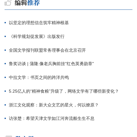
以坚定的理想信念筑牢精神根基
《科学规划促发展》出版发行
全国文学报刊联盟常务理事会在北京召开
鲁奖访谈 | 蒲隆:像老兵胸前挂"红色英勇勋章"
中拉文学：书页之间的跨洋共鸣
5.25亿人的“精神食粮”升级了，网络文学有了哪些新变化？
浙江文化观察：新大众文艺的星火，何以燎原？
访张楚：希望天津文学如江河奔流般生生不息