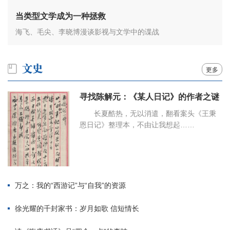
当类型文学成为一种拯救
海飞、毛尖、李晓博漫谈影视与文学中的谍战
更多
寻找陈解元：《某人日记》的作者之谜
长夏酷热，无以消遣，翻看案头《王秉
恩日记》整理本，不由让我想起……
万之：我的“西游记”与“自我”的资源
徐光耀的千封家书：岁月如歌 信短情长