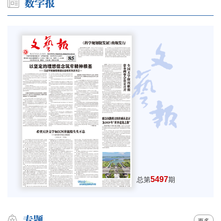
5497
总第
期
更多