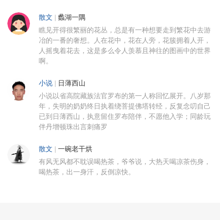
散文
|
蠡湖一隅
瞧见开得很繁丽的花丛，总是有一种想要走到繁花中去游
冶的一番的奢想。人在花中，花在人旁，花簇拥着人开，
人摇曳着花去，这是多么令人羡慕且神往的图画中的世界
啊。
小说
|
日薄西山
小说以省高院藏族法官罗布的第一人称回忆展开。八岁那
年，失明的奶奶终日执着绕菩提佛塔转经，反复念叨自己
已到日薄西山，执意留住罗布陪伴，不愿他入学；同龄玩
伴丹增顿珠出言刺痛罗
散文
|
一碗老干烘
有风无风都不耽误喝热茶，爷爷说，大热天喝凉茶伤身，
喝热茶，出一身汗，反倒凉快。