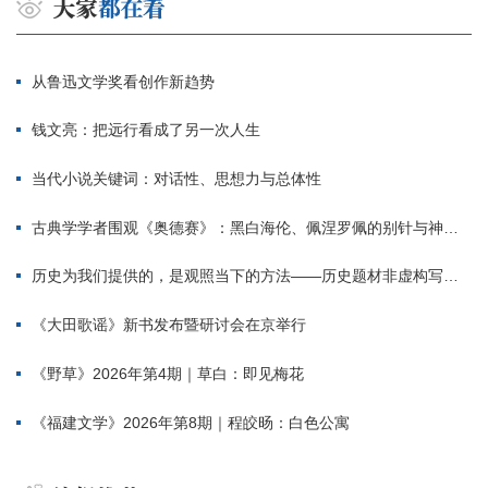
从鲁迅文学奖看创作新趋势
钱文亮：把远行看成了另一次人生
当代小说关键词：对话性、思想力与总体性
古典学学者围观《奥德赛》：黑白海伦、佩涅罗佩的别针与神秘入侵者
历史为我们提供的，是观照当下的方法——历史题材非虚构写作多人谈
《大田歌谣》新书发布暨研讨会在京举行
《野草》2026年第4期｜草白：即见梅花
《福建文学》2026年第8期｜程皎旸：白色公寓