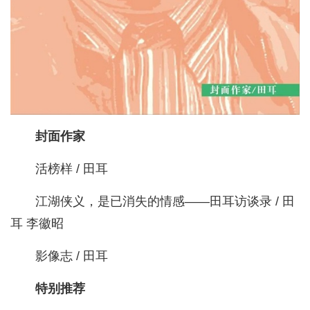
封面作家
活榜样 / 田耳
江湖侠义，是已消失的情感——田耳访谈录 / 田
耳 李徽昭
影像志 / 田耳
特别推荐