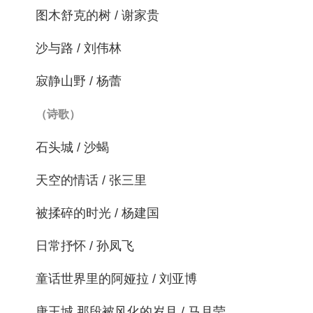
图木舒克的树 / 谢家贵
沙与路 / 刘伟林
寂静山野 / 杨蕾
（诗歌）
石头城 / 沙蝎
天空的情话 / 张三里
被揉碎的时光 / 杨建国
日常抒怀 / 孙凤飞
童话世界里的阿娅拉 / 刘亚博
唐王城 那段被风化的岁月 / 马月莹