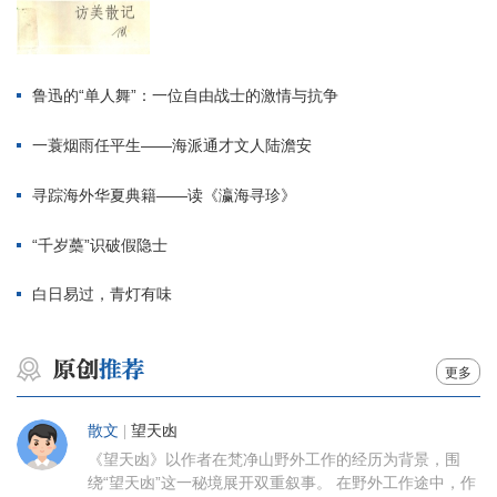
鲁迅的“单人舞”：一位自由战士的激情与抗争
一蓑烟雨任平生——海派通才文人陆澹安
寻踪海外华夏典籍——读《瀛海寻珍》
“千岁蘽”识破假隐士
白日易过，青灯有味
更多
散文
|
望天凼
《望天凼》以作者在梵净山野外工作的经历为背景，围
绕“望天凼”这一秘境展开双重叙事。 在野外工作途中，作