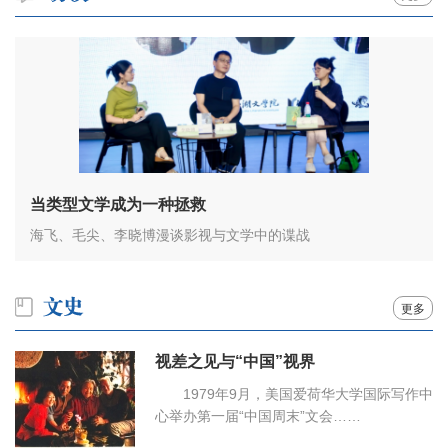
当类型文学成为一种拯救
海飞、毛尖、李晓博漫谈影视与文学中的谍战
更多
视差之见与“中国”视界
1979年9月，美国爱荷华大学国际写作中
心举办第一届“中国周末”文会……