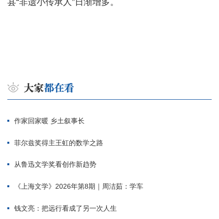
县“非遗小传承人”日渐增多。
作家回家暖 乡土叙事长
菲尔兹奖得主王虹的数学之路
从鲁迅文学奖看创作新趋势
《上海文学》2026年第8期｜周洁茹：学车
钱文亮：把远行看成了另一次人生