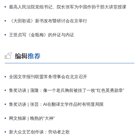
最高人民法院党组书记、院长张军为中国作协干部大讲堂授课
《大田歌谣》新书发布暨研讨会在京举行
王世贞写《金瓶梅》的外证与内证
全国文学报刊联盟常务理事会在北京召开
鲁奖访谈 | 蒲隆：像一个老兵胸前被挂了一枚“红色英勇勋章”
鲁奖访谈 | 张芸：AI在翻译文学作品时有明显局限
网文独家 | 晚熟的“大神”
新大众文艺创作谈：劳动者之歌