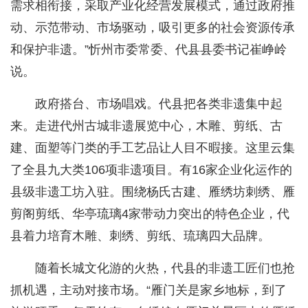
需求相衔接，采取产业化经营发展模式，通过政府推
动、示范带动、市场驱动，吸引更多的社会资源传承
和保护非遗。”忻州市委常委、代县县委书记崔峥岭
说。
政府搭台、市场唱戏。代县把各类非遗集中起
来。走进代州古城非遗展览中心，木雕、剪纸、古
建、面塑等门类的手工艺品让人目不暇接。这里云集
了全县九大类106项非遗项目。有16家企业化运作的
县级非遗工坊入驻。围绕杨氏古建、雁绣坊刺绣、雁
剪阁剪纸、华亭琉璃4家带动力突出的特色企业，代
县着力培育木雕、刺绣、剪纸、琉璃四大品牌。
随着长城文化游的火热，代县的非遗工匠们也抢
抓机遇，主动对接市场。“雁门关是家乡地标，到了