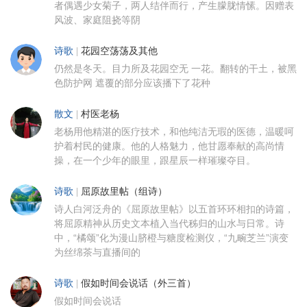
者偶遇少女菊子，两人结伴而行，产生朦胧情愫。因赠表
风波、家庭阻挠等阴
诗歌
|
花园空荡荡及其他
仍然是冬天。目力所及花园空无 一花。翻转的干土，被黑
色防护网 遮覆的部分应该播下了花种
散文
|
村医老杨
老杨用他精湛的医疗技术，和他纯洁无瑕的医德，温暖呵
护着村民的健康。他的人格魅力，他甘愿奉献的高尚情
操，在一个少年的眼里，跟星辰一样璀璨夺目。
诗歌
|
屈原故里帖（组诗）
诗人白河泛舟的《屈原故里帖》以五首环环相扣的诗篇，
将屈原精神从历史文本植入当代秭归的山水与日常。诗
中，“橘颂”化为漫山脐橙与糖度检测仪，“九畹芝兰”演变
为丝绵茶与直播间的
诗歌
|
假如时间会说话（外三首）
假如时间会说话