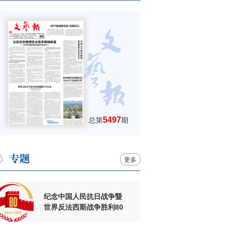
5497
总第
期
更多
纪念中国人民抗日战争暨
世界反法西斯战争胜利80
周年