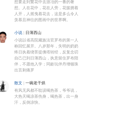
想要走到繁花中去游冶的一番的奢
想。人在花中，花在人旁，花簇拥着
人开，人摇曳着花去，这是多么令人
羡慕且神往的图画中的世界啊。
小说
|
日薄西山
小说以省高院藏族法官罗布的第一人
称回忆展开。八岁那年，失明的奶奶
终日执着绕菩提佛塔转经，反复念叨
自己已到日薄西山，执意留住罗布陪
伴，不愿他入学；同龄玩伴丹增顿珠
出言刺痛罗
散文
|
一碗老干烘
有风无风都不耽误喝热茶，爷爷说，
大热天喝凉茶伤身，喝热茶，出一身
汗，反倒凉快。