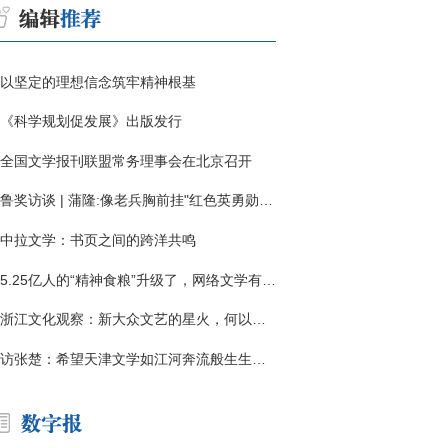
以坚定的理想信念筑牢精神根基
《科学规划促发展》出版发行
全国文学报刊联盟常务理事会在北京召开
鲁奖访谈 | 蒲隆:像老兵胸前挂"红色英勇勋章"
中拉文学：书页之间的跨洋共鸣
5.25亿人的“精神食粮”升级了，网络文学有了哪些新变化？
浙江文化观察：新大众文艺的星火，何以燎原？
访张楚：希望天津文学如江河奔流般生生不息