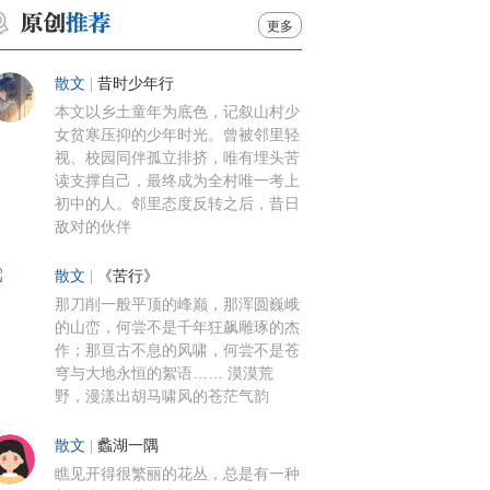
更多
散文
|
昔时少年行
本文以乡土童年为底色，记叙山村少
女贫寒压抑的少年时光。曾被邻里轻
视、校园同伴孤立排挤，唯有埋头苦
读支撑自己，最终成为全村唯一考上
初中的人。邻里态度反转之后，昔日
敌对的伙伴
散文
|
《苦行》
那刀削一般平顶的峰巅，那浑圆巍峨
的山峦，何尝不是千年狂飙雕琢的杰
作；那亘古不息的风啸，何尝不是苍
穹与大地永恒的絮语…… 漠漠荒
野，漫漾出胡马啸风的苍茫气韵
散文
|
蠡湖一隅
瞧见开得很繁丽的花丛，总是有一种