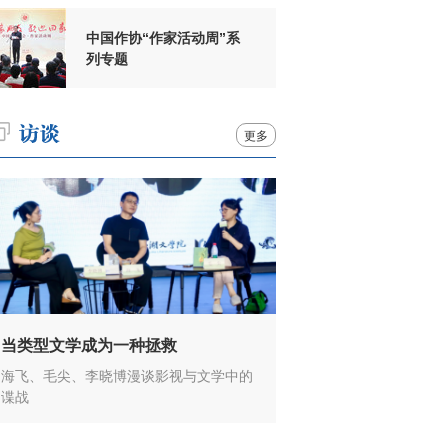
中国作协“作家活动周”系
列专题
更多
当类型文学成为一种拯救
海飞、毛尖、李晓博漫谈影视与文学中的
谍战