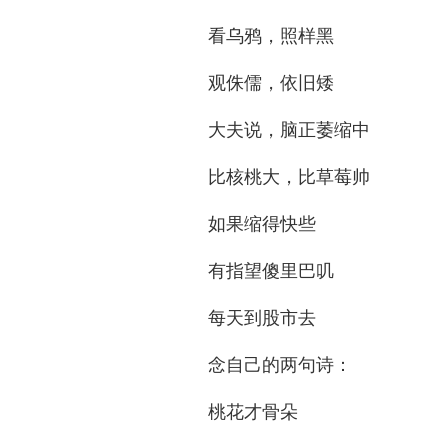
看乌鸦，照样黑
观侏儒，依旧矮
大夫说，脑正萎缩中
比核桃大，比草莓帅
如果缩得快些
有指望傻里巴叽
每天到股市去
念自己的两句诗：
桃花才骨朵