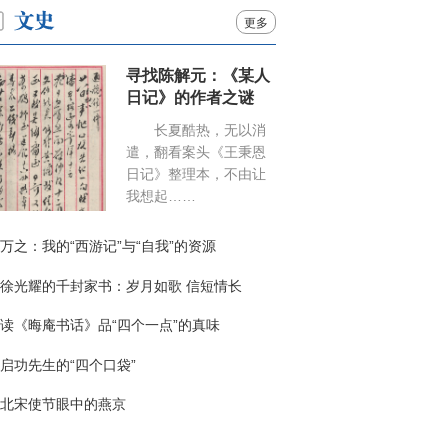
更多
寻找陈解元：《某人
日记》的作者之谜
长夏酷热，无以消
遣，翻看案头《王秉恩
日记》整理本，不由让
我想起……
万之：我的“西游记”与“自我”的资源
徐光耀的千封家书：岁月如歌 信短情长
读《晦庵书话》品“四个一点”的真味
启功先生的“四个口袋”
北宋使节眼中的燕京