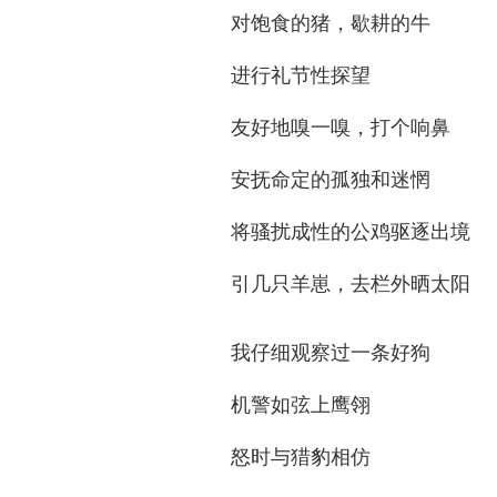
对饱食的猪，歇耕的牛
进行礼节性探望
友好地嗅一嗅，打个响鼻
安抚命定的孤独和迷惘
将骚扰成性的公鸡驱逐出境
引几只羊崽，去栏外晒太阳
我仔细观察过一条好狗
机警如弦上鹰翎
怒时与猎豹相仿