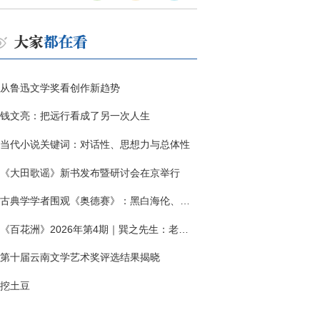
从鲁迅文学奖看创作新趋势
钱文亮：把远行看成了另一次人生
当代小说关键词：对话性、思想力与总体性
《大田歌谣》新书发布暨研讨会在京举行
古典学学者围观《奥德赛》：黑白海伦、佩涅罗佩的别针与神秘入侵者
《百花洲》2026年第4期｜巽之先生：老兵朱向前侧记三题
第十届云南文学艺术奖评选结果揭晓
挖土豆