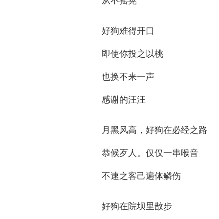
从不摇晃
好狗难得开口
即使你投之以桃
也换不来一声
感谢的汪汪
月黑风高，好狗在必经之路
恭候歹人。仅仅一串喉音
不速之客己遍体鳞伤
好狗在院坝里㪚步