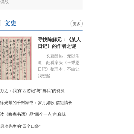
谍战
更多
寻找陈解元：《某人
日记》的作者之谜
长夏酷热，无以消
遣，翻看案头《王秉恩
日记》整理本，不由让
我想起……
万之：我的“西游记”与“自我”的资源
徐光耀的千封家书：岁月如歌 信短情长
读《晦庵书话》品“四个一点”的真味
启功先生的“四个口袋”