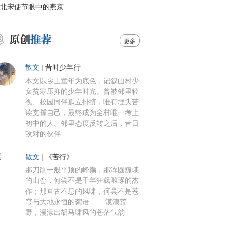
北宋使节眼中的燕京
更多
散文
|
昔时少年行
本文以乡土童年为底色，记叙山村少
女贫寒压抑的少年时光。曾被邻里轻
视、校园同伴孤立排挤，唯有埋头苦
读支撑自己，最终成为全村唯一考上
初中的人。邻里态度反转之后，昔日
敌对的伙伴
散文
|
《苦行》
那刀削一般平顶的峰巅，那浑圆巍峨
的山峦，何尝不是千年狂飙雕琢的杰
作；那亘古不息的风啸，何尝不是苍
穹与大地永恒的絮语…… 漠漠荒
野，漫漾出胡马啸风的苍茫气韵