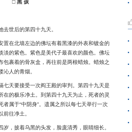
□ 黑 孩
她去世后的第四十九天。
安置在北墙左边的佛坛有着黑漆的外表和镀金的
淡淡的紫色。紫色是美代子最喜欢的颜色。佛坛
布包裹着的骨灰盒，再往前是两根蜡烛。蜡烛之
缕沁人的青烟。
隔七天要接受一次阎王殿的审判。第四十九天是
所在的极乐净土。到第四十九天为止，死者的灵
死者属于“中阴身”。遗属之所以每七天举行一次
以前往净土。
四岁，披着乌黑的头发，脸庞清秀，眼睛细长。