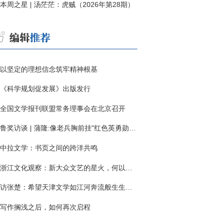
本周之星 | 汤茫茫：虎贼（2026年第28期）
以坚定的理想信念筑牢精神根基
《科学规划促发展》出版发行
全国文学报刊联盟常务理事会在北京召开
鲁奖访谈 | 蒲隆:像老兵胸前挂"红色英勇勋章"
中拉文学：书页之间的跨洋共鸣
浙江文化观察：新大众文艺的星火，何以燎原？
访张楚：希望天津文学如江河奔流般生生不息
写作搁浅之后，如何再次启程