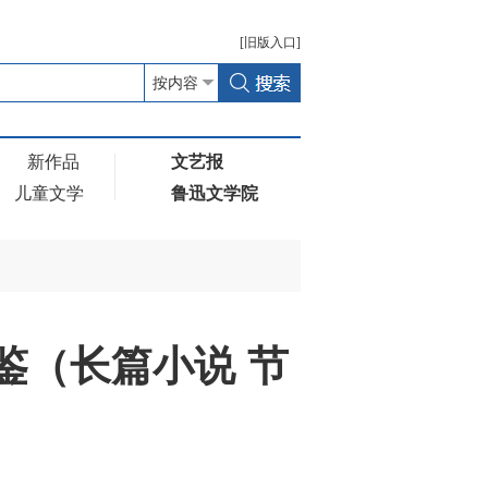
[
旧版
入口]
新作品
文艺报
儿童文学
鲁迅文学院
鉴（长篇小说 节