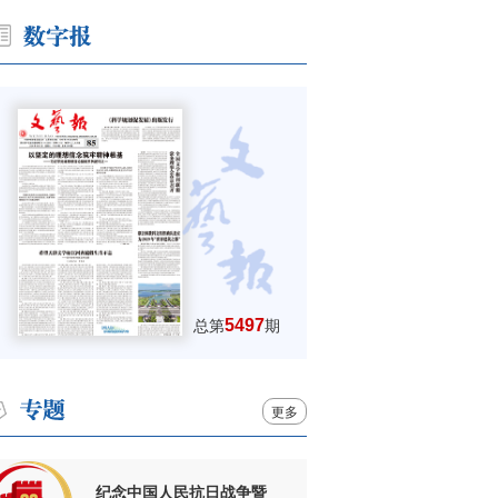
5497
总第
期
更多
纪念中国人民抗日战争暨