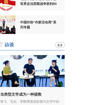
世界反法西斯战争胜利80
周年
中国作协“作家活动周”系
列专题
更多
当类型文学成为一种拯救
海飞、毛尖、李晓博漫谈影视与文学中的