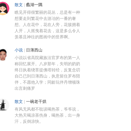
散文
|
蠡湖一隅
瞧见开得很繁丽的花丛，总是有一种
想要走到繁花中去游冶的一番的奢
想。人在花中，花在人旁，花簇拥着
人开，人摇曳着花去，这是多么令人
羡慕且神往的图画中的世界啊。
小说
|
日薄西山
小说以省高院藏族法官罗布的第一人
称回忆展开。八岁那年，失明的奶奶
终日执着绕菩提佛塔转经，反复念叨
自己已到日薄西山，执意留住罗布陪
伴，不愿他入学；同龄玩伴丹增顿珠
出言刺痛罗
散文
|
一碗老干烘
有风无风都不耽误喝热茶，爷爷说，
大热天喝凉茶伤身，喝热茶，出一身
汗，反倒凉快。