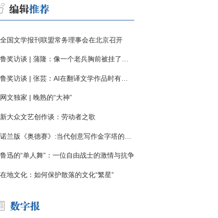
全国文学报刊联盟常务理事会在北京召开
鲁奖访谈 | 蒲隆：像一个老兵胸前被挂了一枚“红色英勇勋章”
鲁奖访谈 | 张芸：AI在翻译文学作品时有明显局限
网文独家 | 晚熟的“大神”
新大众文艺创作谈：劳动者之歌
诺兰版《奥德赛》:当代创意写作金字塔的宏伟与平庸
鲁迅的“单人舞”：一位自由战士的激情与抗争
在地文化：如何保护散落的文化“繁星”