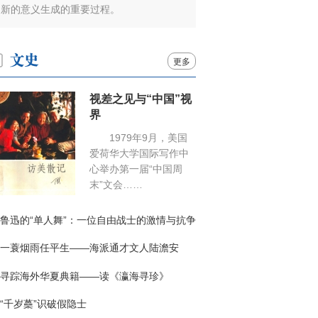
新的意义生成的重要过程。
更多
视差之见与“中国”视
界
1979年9月，美国
爱荷华大学国际写作中
心举办第一届“中国周
末”文会……
鲁迅的“单人舞”：一位自由战士的激情与抗争
一蓑烟雨任平生——海派通才文人陆澹安
寻踪海外华夏典籍——读《瀛海寻珍》
“千岁蘽”识破假隐士