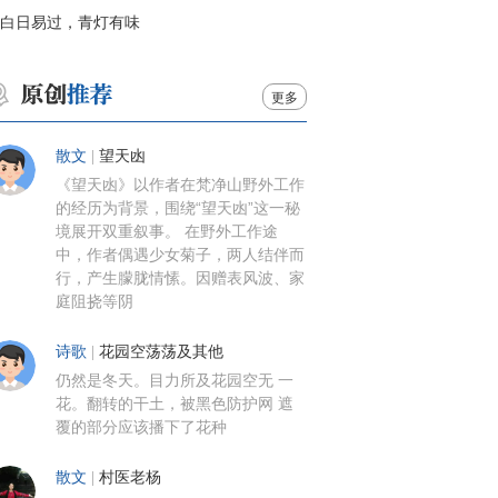
白日易过，青灯有味
更多
散文
|
望天凼
《望天凼》以作者在梵净山野外工作
的经历为背景，围绕“望天凼”这一秘
境展开双重叙事。 在野外工作途
中，作者偶遇少女菊子，两人结伴而
行，产生朦胧情愫。因赠表风波、家
庭阻挠等阴
诗歌
|
花园空荡荡及其他
仍然是冬天。目力所及花园空无 一
花。翻转的干土，被黑色防护网 遮
覆的部分应该播下了花种
散文
|
村医老杨