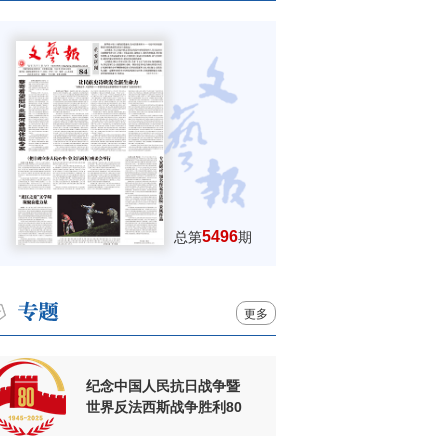
5496
总第
期
更多
纪念中国人民抗日战争暨
世界反法西斯战争胜利80
周年