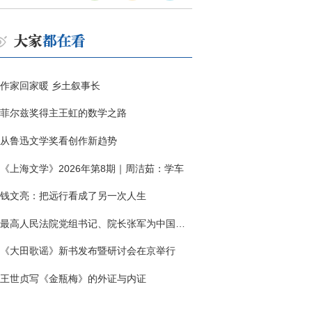
作家回家暖 乡土叙事长
菲尔兹奖得主王虹的数学之路
从鲁迅文学奖看创作新趋势
《上海文学》2026年第8期｜周洁茹：学车
钱文亮：把远行看成了另一次人生
最高人民法院党组书记、院长张军为中国作协干部大讲堂授课
《大田歌谣》新书发布暨研讨会在京举行
王世贞写《金瓶梅》的外证与内证