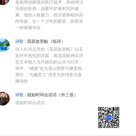
老杨用他精湛的医疗技术，和他纯洁
无瑕的医德，温暖呵护着村民的健
康。他的人格魅力，他甘愿奉献的高
尚情操，在一个少年的眼里，跟星辰
一样璀璨夺目。
诗歌
|
屈原故里帖（组诗）
诗人白河泛舟的《屈原故里帖》以五
首环环相扣的诗篇，将屈原精神从历
史文本植入当代秭归的山水与日常。
诗中，“橘颂”化为漫山脐橙与糖度检
测仪，“九畹芝兰”演变为丝绵茶与直
播间的
诗歌
|
假如时间会说话（外三首）
假如时间会说话