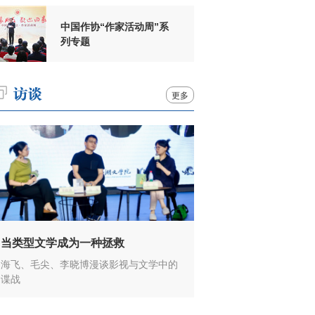
中国作协“作家活动周”系
列专题
更多
当类型文学成为一种拯救
海飞、毛尖、李晓博漫谈影视与文学中的
谍战