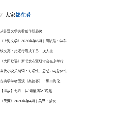
从鲁迅文学奖看创作新趋势
《上海文学》2026年第8期｜周洁茹：学车
钱文亮：把远行看成了另一次人生
《大田歌谣》新书发布暨研讨会在京举行
当代小说关键词：对话性、思想力与总体性
古典学学者围观《奥德赛》：黑白海伦、佩涅罗佩的别针与神秘入侵者
【温故】七月，从“素醒酒冰”说起
《天涯》2026年第4期｜吴寻：猫女