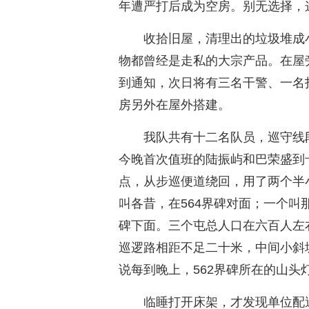
年遭严打后成为空房。别无选择，
收拾旧屋，清理出的垃圾堆成
物都曾经是走私的大宗产品。在屋
到通知，次日将有三名干警、一名
房另外在屋外搭建。
我队共有十二名队员，巡守线段
今晚首次值班的陆振屿和巴荣盛到卡点
点，从步巡便道绕回，用了两个半
叫各昔，在564界碑对面；一个叫那
碑下面。三个屯总人口在六百人左
巡逻路相距不足二十米，中间小斜
说每到晚上，562界碑所在的山
临睡打开床架，才发现单位配