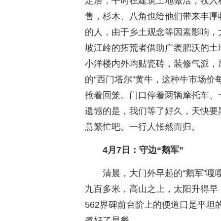
定居，平时在建筑工地做活，收入
售，杉木、八角也给他们带来丰厚
的人，由于乡土观念等因素影响，
坡江岭的拓荒者借助广袤肥沃的土
小洋楼内外均贴瓷砖，装修气派，
的“西门塔尔”黄牛，这种牛市场价
抢着回笼。门口停着两辆摩托车、
遗憾的是，我们等了好久，天快要
意繁忙吧。一行人怅然而归。
4月7日：守边“鹅军”
清晨，大门外早起的“鹅军”
九百多米，高山之上，太阳升得早
562界碑前台阶上的便道口是平
煮好了早餐。