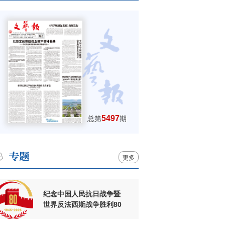
5497
总第
期
更多
纪念中国人民抗日战争暨
世界反法西斯战争胜利80
周年