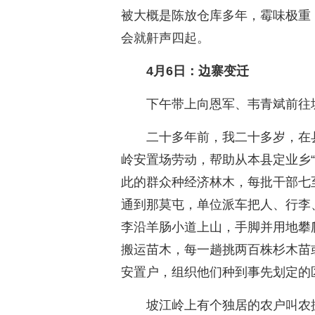
被大概是陈放仓库多年，霉味极重
会就鼾声四起。
4月6日：边寨变迁
下午带上向恩军、韦青斌前往
二十多年前，我二十多岁，在
岭安置场劳动，帮助从本县定业乡
此的群众种经济林木，每批干部七
通到那莫屯，单位派车把人、行李
李沿羊肠小道上山，手脚并用地攀
搬运苗木，每一趟挑两百株杉木苗
安置户，组织他们种到事先划定的
坡江岭上有个独居的农户叫农振