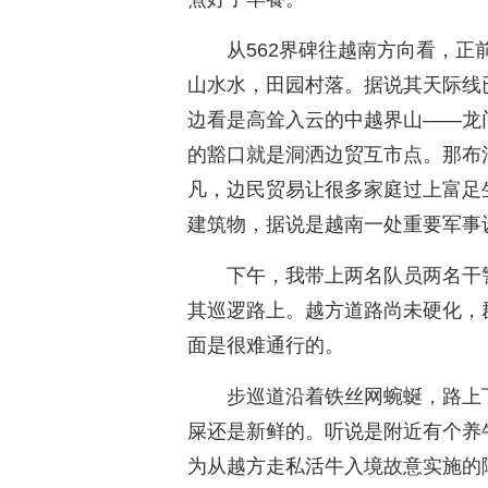
从562界碑往越南方向看，
山水水，田园村落。据说其天际线
边看是高耸入云的中越界山——龙
的豁口就是洞洒边贸互市点。那布
凡，边民贸易让很多家庭过上富足
建筑物，据说是越南一处重要军事
下午，我带上两名队员两名干
其巡逻路上。越方道路尚未硬化，
面是很难通行的。
步巡道沿着铁丝网蜿蜒，路上
屎还是新鲜的。听说是附近有个养
为从越方走私活牛入境故意实施的