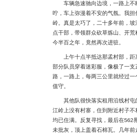
车辆急速驰向边境，一路上不
咛，车上弥漫着不安的气氛。我担
岭。真是太巧了，二十多年前，坡
点干部，带领群众砍草炼山、开荒
今半百之年，竟然再次进驻。
上午十点半抵达那孟村部，距
部分队员穿着迷彩服，像极了一支
路，一路上，每两三公里就经过一
值守。
其他队很快落实租用沿线村屯
江岭上没有村寨，住到附近村子不
均已住满。反复寻找，最后在56
未批灰，顶上盖着石棉瓦。几年前