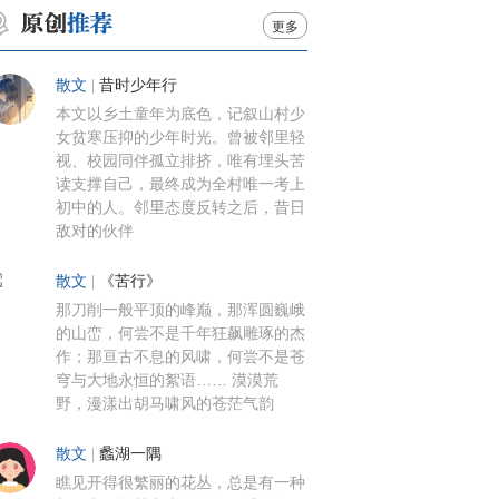
更多
散文
|
昔时少年行
本文以乡土童年为底色，记叙山村少
女贫寒压抑的少年时光。曾被邻里轻
视、校园同伴孤立排挤，唯有埋头苦
读支撑自己，最终成为全村唯一考上
初中的人。邻里态度反转之后，昔日
敌对的伙伴
散文
|
《苦行》
那刀削一般平顶的峰巅，那浑圆巍峨
的山峦，何尝不是千年狂飙雕琢的杰
作；那亘古不息的风啸，何尝不是苍
穹与大地永恒的絮语…… 漠漠荒
野，漫漾出胡马啸风的苍茫气韵
散文
|
蠡湖一隅
瞧见开得很繁丽的花丛，总是有一种