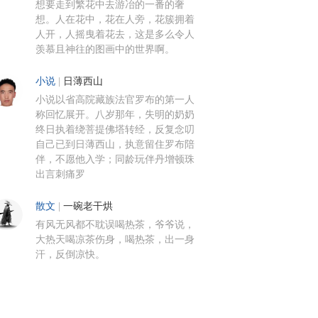
想要走到繁花中去游冶的一番的奢
想。人在花中，花在人旁，花簇拥着
人开，人摇曳着花去，这是多么令人
羡慕且神往的图画中的世界啊。
小说
|
日薄西山
小说以省高院藏族法官罗布的第一人
称回忆展开。八岁那年，失明的奶奶
终日执着绕菩提佛塔转经，反复念叨
自己已到日薄西山，执意留住罗布陪
伴，不愿他入学；同龄玩伴丹增顿珠
出言刺痛罗
散文
|
一碗老干烘
有风无风都不耽误喝热茶，爷爷说，
大热天喝凉茶伤身，喝热茶，出一身
汗，反倒凉快。