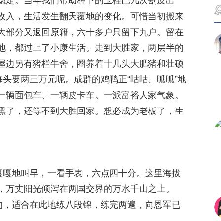
稳定。当年我们帮助种下的玉桂已几次割皮出
收入，生活发生翻天覆地的变化。可惜当初搬来
大部分又返回原籍，六十多户只留下九户。留在
地，都过上了小康生活。走到大胜家，两层半的
屋边另有猪栏牛舍，圈养着十几头大肥猪和壮硕
每头要两三万元呢。成群的鸡鸭正“咕咕、呱呱”地
一辆面包车、一辆皮卡车。一派富裕人家气象。
黑了，还等不到大胜回家。想必成为老板了，生
嘎嘎嘎地叫早，一看手表，六点四十分。这里海拔
，万丈阳光倾泻在两国交界的万水千山之上。
坦的，适合在此地练八段锦，练完两遍，向恩军已