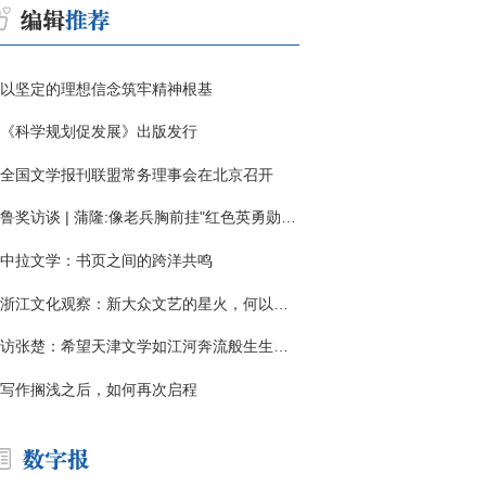
以坚定的理想信念筑牢精神根基
《科学规划促发展》出版发行
全国文学报刊联盟常务理事会在北京召开
鲁奖访谈 | 蒲隆:像老兵胸前挂"红色英勇勋章"
中拉文学：书页之间的跨洋共鸣
浙江文化观察：新大众文艺的星火，何以燎原？
访张楚：希望天津文学如江河奔流般生生不息
写作搁浅之后，如何再次启程