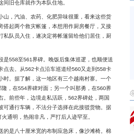
这间旧仓库就作为本队住地。
小山，汽油、农药、化肥异味很重，看来这些货
旁搭起两个救灾帐篷，本想用作厨房餐厅，又接
打私队员入住，遂决定将帐篷留给他们居住，厨
是558至561界碑。晚饭后集体巡逻，也顺便送
去。从562卡点沿车巡道经560又走到558卡
小时。据了解，这一地区有三个越南村寨。一个
隆，在554界碑对面；另一个叫那勇，在560界
右。前些年，边境走私活跃，562界碑处，两国
坡可通行车辆，不法分子选择在此接驳货物。据
头灯火通明，热闹非凡，严打后人迹罕至。
送的是八十厘米宽的布制应急床，像沙滩椅。棉