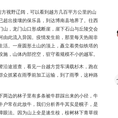
正前方视野辽阔，可以看到越方几百平方公里的山
已超出接壤的保乐县，到达博南县地界了。往西
门山，龙门山口形成断崖，崖下石山与丘陵交会
河由此流入异国。疫情发生前，那里每天热闹非
生活。一座圆形土山的顶上，矗立着类似铁塔的
设施，山体内部挖空，驻守着规模不小的越军。
警沿途巡查，看见一台越方货车满载杉木，跑在
群众抓紧在雨季前加工运输，到了雨季，这种路
下两边的林子里有多条被牛群踩出来的小径，牛
牛户常在此放牛，我们分析养牛其实是幌子，是
障眼法。因为山上全是速生桉，桉树林下青草很