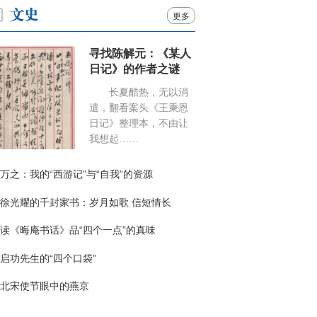
更多
寻找陈解元：《某人
日记》的作者之谜
长夏酷热，无以消
遣，翻看案头《王秉恩
日记》整理本，不由让
我想起……
万之：我的“西游记”与“自我”的资源
徐光耀的千封家书：岁月如歌 信短情长
读《晦庵书话》品“四个一点”的真味
启功先生的“四个口袋”
北宋使节眼中的燕京