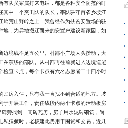
断有队员家属打来电话，都是各种安全防范的叮
任其中一个突击队的队长，率队驻守百省乡坡江
江岭荒山野岭之上，我曾经作为扶贫安置场的驻
种地，为异地搬迁而来的安置户建设新家园，如
离边境线不足五公里。村部小广场人头攒动，大
正在演练的部队。从村部再往前就进入边境巡逻
个检查卡点，每个卡点有六名志愿者二十四小时
的民房入住，只有我一直找不到合适的地方。坡
利于开展工作，责任线段内两个卡点的活动板房
2界碑旁找到一间砖瓦房，房子用水泥砖砌筑，尚
走私猖獗时，老板建此房用于囤货和交易，近几