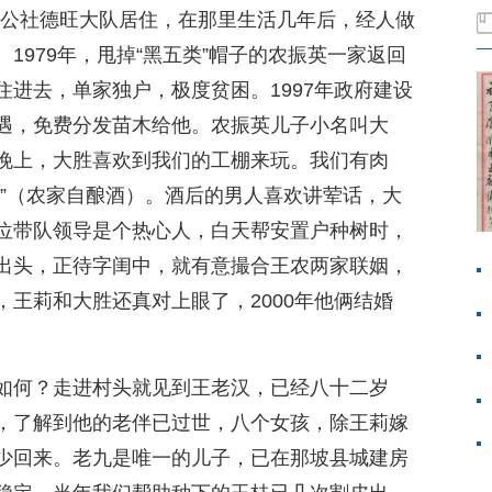
德隆公社德旺大队居住，在那里生活几年后，经人做
1979年，甩掉“黑五类”帽子的农振英一家返回
进去，单家独户，极度贫困。1997年政府建设
遇，免费分发苗木给他。农振英儿子小名叫大
晚上，大胜喜欢到我们的工棚来玩。我们有肉
泵”（农家自酿酒）。酒后的男人喜欢讲荤话，大
位带队领导是个热心人，白天帮安置户种树时，
出头，正待字闺中，就有意撮合王农两家联姻，
王莉和大胜还真对上眼了，2000年他俩结婚
如何？走进村头就见到王老汉，已经八十二岁
，了解到他的老伴已过世，八个女孩，除王莉嫁
少回来。老九是唯一的儿子，已在那坡县城建房