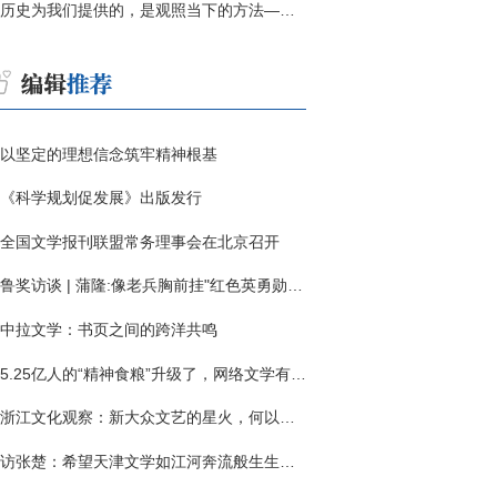
历史为我们提供的，是观照当下的方法——历史题材非虚构写作多人谈
以坚定的理想信念筑牢精神根基
《科学规划促发展》出版发行
全国文学报刊联盟常务理事会在北京召开
鲁奖访谈 | 蒲隆:像老兵胸前挂"红色英勇勋章"
中拉文学：书页之间的跨洋共鸣
5.25亿人的“精神食粮”升级了，网络文学有了哪些新变化？
浙江文化观察：新大众文艺的星火，何以燎原？
访张楚：希望天津文学如江河奔流般生生不息