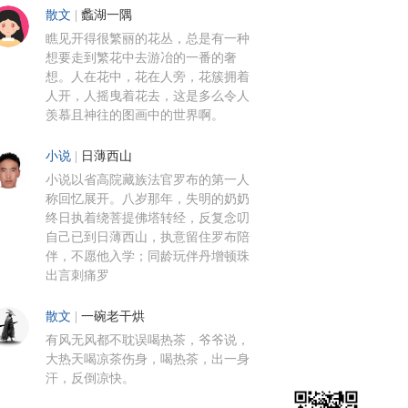
散文
|
蠡湖一隅
瞧见开得很繁丽的花丛，总是有一种
想要走到繁花中去游冶的一番的奢
想。人在花中，花在人旁，花簇拥着
人开，人摇曳着花去，这是多么令人
羡慕且神往的图画中的世界啊。
小说
|
日薄西山
小说以省高院藏族法官罗布的第一人
称回忆展开。八岁那年，失明的奶奶
终日执着绕菩提佛塔转经，反复念叨
自己已到日薄西山，执意留住罗布陪
伴，不愿他入学；同龄玩伴丹增顿珠
出言刺痛罗
散文
|
一碗老干烘
有风无风都不耽误喝热茶，爷爷说，
大热天喝凉茶伤身，喝热茶，出一身
汗，反倒凉快。