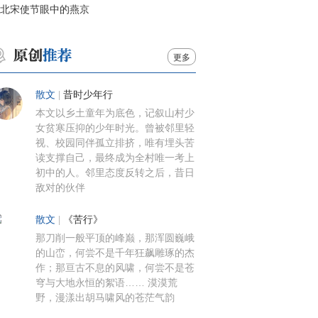
北宋使节眼中的燕京
更多
散文
|
昔时少年行
本文以乡土童年为底色，记叙山村少
女贫寒压抑的少年时光。曾被邻里轻
视、校园同伴孤立排挤，唯有埋头苦
读支撑自己，最终成为全村唯一考上
初中的人。邻里态度反转之后，昔日
敌对的伙伴
散文
|
《苦行》
那刀削一般平顶的峰巅，那浑圆巍峨
的山峦，何尝不是千年狂飙雕琢的杰
作；那亘古不息的风啸，何尝不是苍
穹与大地永恒的絮语…… 漠漠荒
野，漫漾出胡马啸风的苍茫气韵