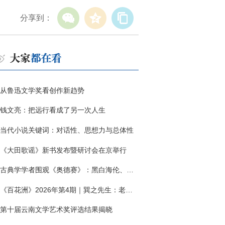
分享到：
从鲁迅文学奖看创作新趋势
钱文亮：把远行看成了另一次人生
当代小说关键词：对话性、思想力与总体性
《大田歌谣》新书发布暨研讨会在京举行
古典学学者围观《奥德赛》：黑白海伦、佩涅罗佩的别针与神秘入侵者
《百花洲》2026年第4期｜巽之先生：老兵朱向前侧记三题
第十届云南文学艺术奖评选结果揭晓