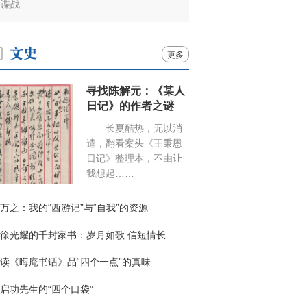
谍战
更多
寻找陈解元：《某人
日记》的作者之谜
长夏酷热，无以消
遣，翻看案头《王秉恩
日记》整理本，不由让
我想起……
万之：我的“西游记”与“自我”的资源
徐光耀的千封家书：岁月如歌 信短情长
读《晦庵书话》品“四个一点”的真味
启功先生的“四个口袋”