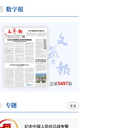
5497
总第
期
更多
纪念中国人民抗日战争暨