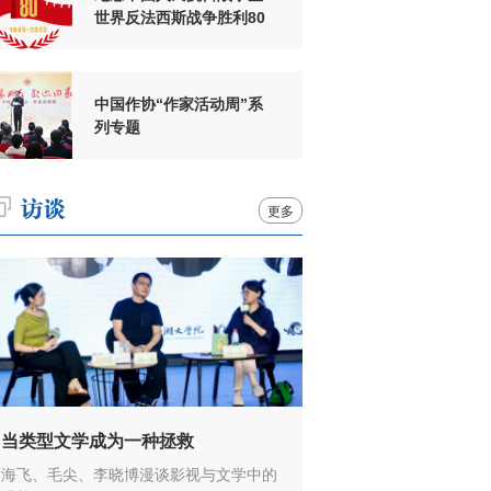
世界反法西斯战争胜利80
周年
中国作协“作家活动周”系
列专题
更多
当类型文学成为一种拯救
海飞、毛尖、李晓博漫谈影视与文学中的