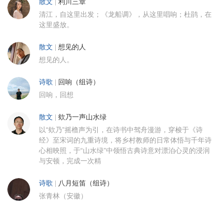
散文
|
利川三章
清江，自这里出发；《龙船调》，从这里唱响；杜鹃，在
这里盛放。
散文
|
想见的人
想见的人。
诗歌
|
回响（组诗）
回响，回想
散文
|
欸乃一声山水绿
以“欸乃”摇橹声为引，在诗书中驾舟漫游，穿梭于《诗
经》至宋词的九重诗境，将乡村教师的日常体悟与千年诗
心相映照，于“山水绿”中领悟古典诗意对漂泊心灵的浸润
与安顿，完成一次精
诗歌
|
八月短笛（组诗）
张青林（安徽）