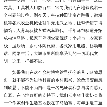
具——驮架、马蹬、马嚼、皮扣、马铃铛等等。这些
农具、工具村人用数百年，它向我们无言地叙说着一
个村寨的过往。到今天，科技种田让亩产翻番，微耕
机等各式农业机械让耕牛无用武之地，让犁铧进了博
物馆，人背马驮被各式汽车取代，千年马帮驿道开拓
成柏油马路，私家车停满农家院落；小超市、农家客
栈、游乐场、乡村休闲旅游、各式家用电器、移动电
话、网络生活，大城市里所能享受到的一切现代文
明，这里一样都不缺。
如果我们在这个乡村博物馆里抚今追昔，睹物思
史，就不能不为边地村寨的乡村振兴、沧桑演变而感
到欣慰，不能不为自己是一名见证者和参与者而感到
自豪。在当地政府的支持下，我们云南省作家协会将
一个作家创作生活基地设在了马洒寨，每年派遣二至