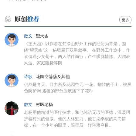
更多
散文
|
望天凼
《望天凼》以作者在梵净山野外工作的经历为背景，围
绕“望天凼”这一秘境展开双重叙事。 在野外工作途中，作
者偶遇少女菊子，两人结伴而行，产生朦胧情愫。因赠表
风波、家庭阻挠等阴
诗歌
|
花园空荡荡及其他
仍然是冬天。目力所及花园空无 一花。翻转的干土，被黑
色防护网 遮覆的部分应该播下了花种
散文
|
村医老杨
老杨用他精湛的医疗技术，和他纯洁无瑕的医德，温暖呵
护着村民的健康。他的人格魅力，他甘愿奉献的高尚情
操，在一个少年的眼里，跟星辰一样璀璨夺目。