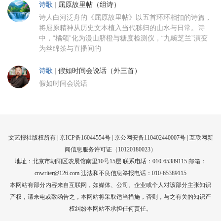
诗歌
|
屈原故里帖（组诗）
诗人白河泛舟的《屈原故里帖》以五首环环相扣的诗篇，
将屈原精神从历史文本植入当代秭归的山水与日常。诗
中，“橘颂”化为漫山脐橙与糖度检测仪，“九畹芝兰”演变
为丝绵茶与直播间的
诗歌
|
假如时间会说话（外三首）
假如时间会说话
文艺报社版权所有 |
京ICP备16044554号
| 京公网安备110402440007号 |
互联网新
闻信息服务许可证（10120180023）
地址：北京市朝阳区农展馆南里10号15层 联系电话：010-65389115 邮箱：
cnwriter@126.com 违法和不良信息举报电话：010-65389115
本网站有部分内容来自互联网，如媒体、公司、企业或个人对该部分主张知识
产权，请来电或致函告之，本网站将采取适当措施，否则，与之有关的知识产
权纠纷本网站不承担任何责任。