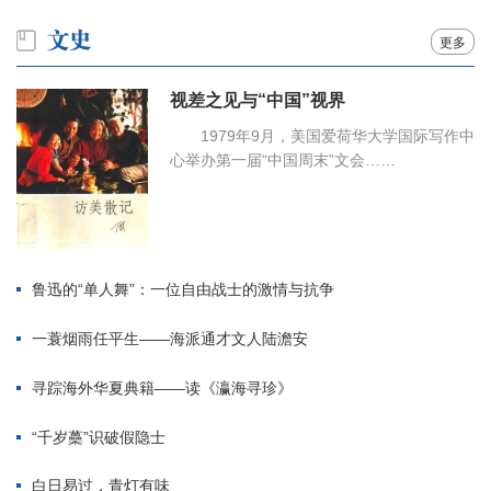
更多
视差之见与“中国”视界
1979年9月，美国爱荷华大学国际写作中
心举办第一届“中国周末”文会……
鲁迅的“单人舞”：一位自由战士的激情与抗争
一蓑烟雨任平生——海派通才文人陆澹安
寻踪海外华夏典籍——读《瀛海寻珍》
“千岁蘽”识破假隐士
白日易过，青灯有味