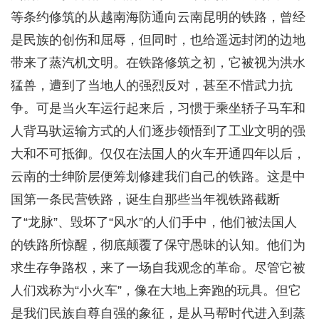
等条约修筑的从越南海防通向云南昆明的铁路，曾经
是民族的创伤和屈辱，但同时，也给遥远封闭的边地
带来了蒸汽机文明。在铁路修筑之初，它被视为洪水
猛兽，遭到了当地人的强烈反对，甚至不惜武力抗
争。可是当火车运行起来后，习惯于乘坐轿子马车和
人背马驮运输方式的人们逐步领悟到了工业文明的强
大和不可抵御。仅仅在法国人的火车开通四年以后，
云南的士绅阶层便筹划修建我们自己的铁路。这是中
国第一条民营铁路，诞生自那些当年视铁路截断
了“龙脉”、毁坏了“风水”的人们手中，他们被法国人
的铁路所惊醒，彻底颠覆了保守愚昧的认知。他们为
求生存争路权，来了一场自我观念的革命。尽管它被
人们戏称为“小火车”，像在大地上奔跑的玩具。但它
是我们民族自尊自强的象征，是从马帮时代进入到蒸