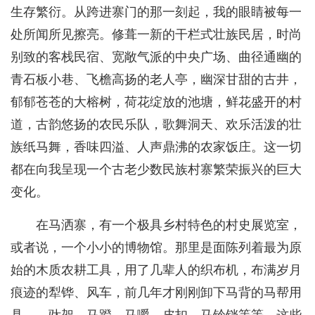
生存繁衍。从跨进寨门的那一刻起，我的眼睛被每一
处所闻所见擦亮。修葺一新的干栏式壮族民居，时尚
别致的客栈民宿、宽敞气派的中央广场、曲径通幽的
青石板小巷、飞檐高扬的老人亭，幽深甘甜的古井，
郁郁苍苍的大榕树，荷花绽放的池塘，鲜花盛开的村
道，古韵悠扬的农民乐队，歌舞洞天、欢乐活泼的壮
族纸马舞，香味四溢、人声鼎沸的农家饭庄。这一切
都在向我呈现一个古老少数民族村寨繁荣振兴的巨大
变化。
在马洒寨，有一个极具乡村特色的村史展览室，
或者说，一个小小的博物馆。那里是面陈列着最为原
始的木质农耕工具，用了几辈人的织布机，布满岁月
痕迹的犁铧、风车，前几年才刚刚卸下马背的马帮用