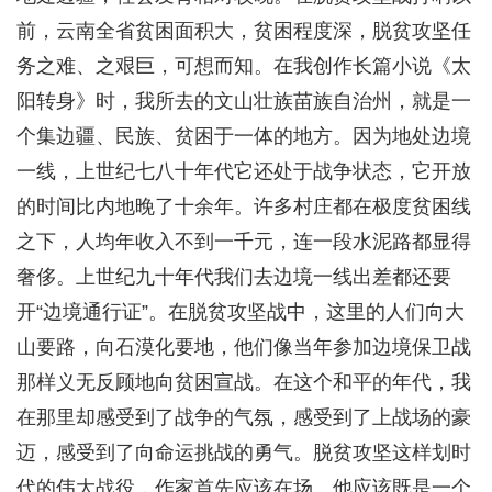
前，云南全省贫困面积大，贫困程度深，脱贫攻坚任
务之难、之艰巨，可想而知。在我创作长篇小说《太
阳转身》时，我所去的文山壮族苗族自治州，就是一
个集边疆、民族、贫困于一体的地方。因为地处边境
一线，上世纪七八十年代它还处于战争状态，它开放
的时间比内地晚了十余年。许多村庄都在极度贫困线
之下，人均年收入不到一千元，连一段水泥路都显得
奢侈。上世纪九十年代我们去边境一线出差都还要
开“边境通行证”。在脱贫攻坚战中，这里的人们向大
山要路，向石漠化要地，他们像当年参加边境保卫战
那样义无反顾地向贫困宣战。在这个和平的年代，我
在那里却感受到了战争的气氛，感受到了上战场的豪
迈，感受到了向命运挑战的勇气。脱贫攻坚这样划时
代的伟大战役，作家首先应该在场。他应该既是一个