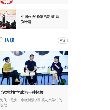
周年
中国作协“作家活动周”系
列专题
更多
当类型文学成为一种拯救
海飞、毛尖、李晓博漫谈影视与文学中的
谍战