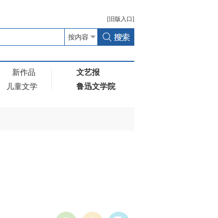
[
旧版
入口]
新作品
文艺报
儿童文学
鲁迅文学院