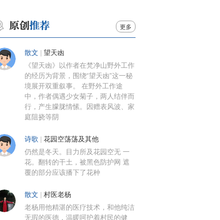
更多
散文
|
望天凼
《望天凼》以作者在梵净山野外工作
的经历为背景，围绕“望天凼”这一秘
境展开双重叙事。 在野外工作途
中，作者偶遇少女菊子，两人结伴而
行，产生朦胧情愫。因赠表风波、家
庭阻挠等阴
诗歌
|
花园空荡荡及其他
仍然是冬天。目力所及花园空无 一
花。翻转的干土，被黑色防护网 遮
覆的部分应该播下了花种
散文
|
村医老杨
老杨用他精湛的医疗技术，和他纯洁
无瑕的医德，温暖呵护着村民的健