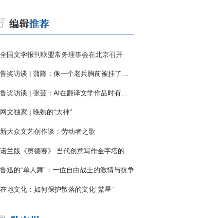
全国文学报刊联盟常务理事会在北京召开
鲁奖访谈 | 蒲隆：像一个老兵胸前被挂了一枚“红色英勇勋章”
鲁奖访谈 | 张芸：AI在翻译文学作品时有明显局限
网文独家 | 晚熟的“大神”
新大众文艺创作谈：劳动者之歌
诺兰版《奥德赛》:当代创意写作金字塔的宏伟与平庸
鲁迅的“单人舞”：一位自由战士的激情与抗争
在地文化：如何保护散落的文化“繁星”