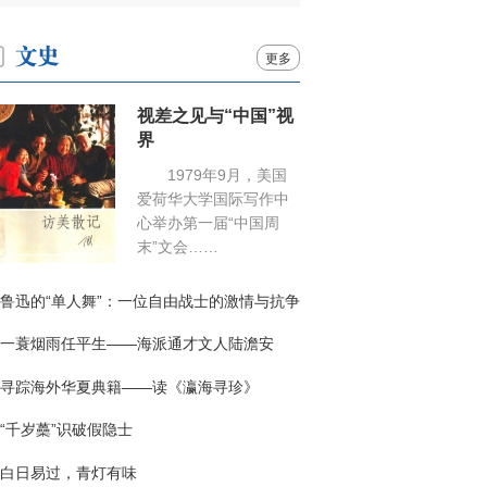
更多
视差之见与“中国”视
界
1979年9月，美国
爱荷华大学国际写作中
心举办第一届“中国周
末”文会……
鲁迅的“单人舞”：一位自由战士的激情与抗争
一蓑烟雨任平生——海派通才文人陆澹安
寻踪海外华夏典籍——读《瀛海寻珍》
“千岁蘽”识破假隐士
白日易过，青灯有味