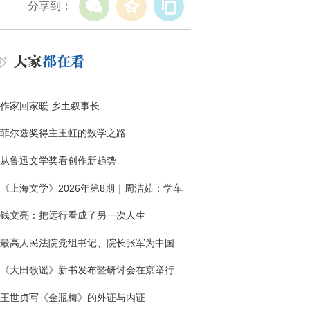
分享到：
作家回家暖 乡土叙事长
菲尔兹奖得主王虹的数学之路
从鲁迅文学奖看创作新趋势
《上海文学》2026年第8期｜周洁茹：学车
钱文亮：把远行看成了另一次人生
最高人民法院党组书记、院长张军为中国作协干部大讲堂授课
《大田歌谣》新书发布暨研讨会在京举行
王世贞写《金瓶梅》的外证与内证