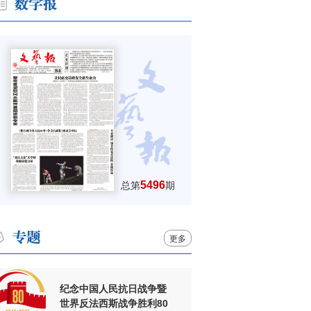
5496
总第
期
更多
纪念中国人民抗日战争暨
世界反法西斯战争胜利80