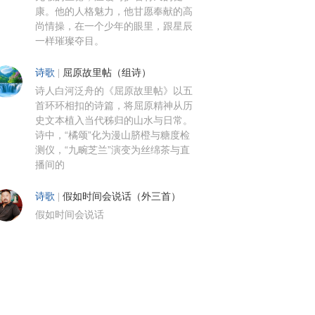
康。他的人格魅力，他甘愿奉献的高
尚情操，在一个少年的眼里，跟星辰
一样璀璨夺目。
诗歌
|
屈原故里帖（组诗）
诗人白河泛舟的《屈原故里帖》以五
首环环相扣的诗篇，将屈原精神从历
史文本植入当代秭归的山水与日常。
诗中，“橘颂”化为漫山脐橙与糖度检
测仪，“九畹芝兰”演变为丝绵茶与直
播间的
诗歌
|
假如时间会说话（外三首）
假如时间会说话