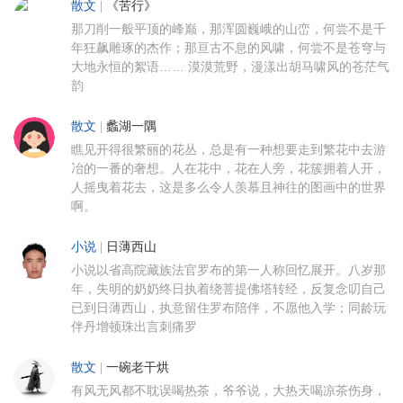
散文
|
《苦行》
那刀削一般平顶的峰巅，那浑圆巍峨的山峦，何尝不是千
年狂飙雕琢的杰作；那亘古不息的风啸，何尝不是苍穹与
大地永恒的絮语…… 漠漠荒野，漫漾出胡马啸风的苍茫气
韵
散文
|
蠡湖一隅
瞧见开得很繁丽的花丛，总是有一种想要走到繁花中去游
冶的一番的奢想。人在花中，花在人旁，花簇拥着人开，
人摇曳着花去，这是多么令人羡慕且神往的图画中的世界
啊。
小说
|
日薄西山
小说以省高院藏族法官罗布的第一人称回忆展开。八岁那
年，失明的奶奶终日执着绕菩提佛塔转经，反复念叨自己
已到日薄西山，执意留住罗布陪伴，不愿他入学；同龄玩
伴丹增顿珠出言刺痛罗
散文
|
一碗老干烘
有风无风都不耽误喝热茶，爷爷说，大热天喝凉茶伤身，