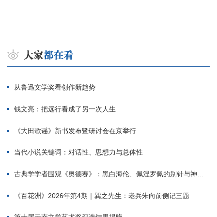
从鲁迅文学奖看创作新趋势
钱文亮：把远行看成了另一次人生
《大田歌谣》新书发布暨研讨会在京举行
当代小说关键词：对话性、思想力与总体性
古典学学者围观《奥德赛》：黑白海伦、佩涅罗佩的别针与神秘入侵者
《百花洲》2026年第4期｜巽之先生：老兵朱向前侧记三题