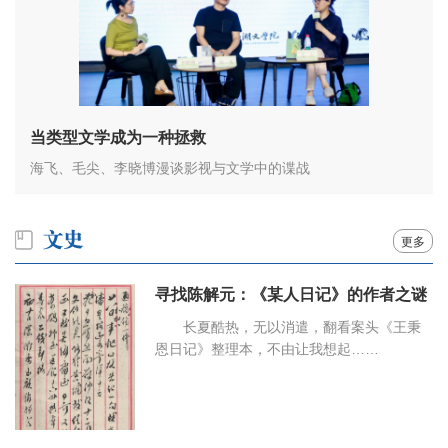
当类型文学成为一种拯救
海飞、毛尖、李晓博漫谈影视与文学中的谍战
更多
寻找陈解元：《某人日记》的作者之谜
长夏酷热，无以消遣，翻看案头《王秉
恩日记》整理本，不由让我想起……