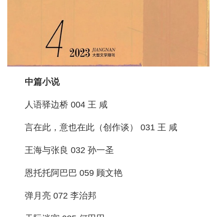
中篇小说
人语驿边桥 004 王 咸
言在此，意也在此（创作谈） 031 王 咸
王海与张良 032 孙一圣
恩托托阿巴巴 059 顾文艳
弹月亮 072 李治邦