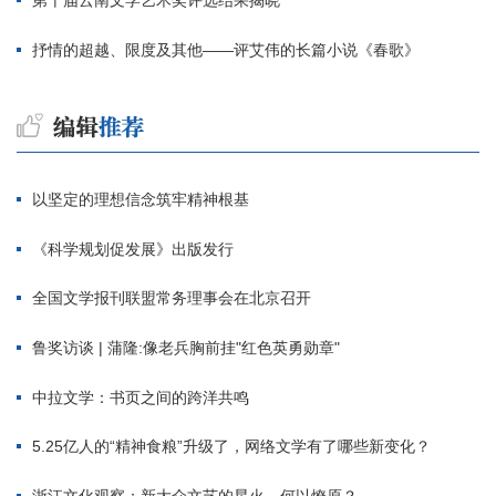
第十届云南文学艺术奖评选结果揭晓
抒情的超越、限度及其他——评艾伟的长篇小说《春歌》
以坚定的理想信念筑牢精神根基
《科学规划促发展》出版发行
全国文学报刊联盟常务理事会在北京召开
鲁奖访谈 | 蒲隆:像老兵胸前挂"红色英勇勋章"
中拉文学：书页之间的跨洋共鸣
5.25亿人的“精神食粮”升级了，网络文学有了哪些新变化？