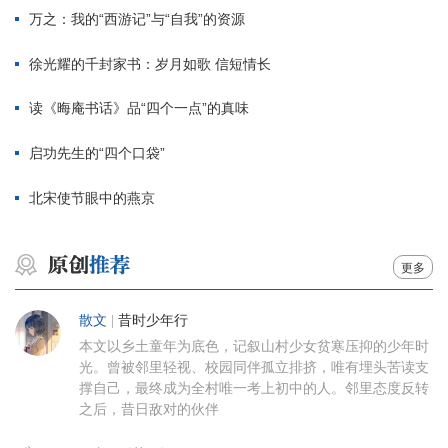
万之：我的“西游记”与“自我”的资源
徐光耀的千封家书：岁月如歌 信短情长
读《晦庵书话》品“四个一点”的真味
启功先生的“四个口袋”
北宋使节眼中的燕京
更多
散文
|
昔时少年行
本文以乡土童年为底色，记叙山村少女贫寒压抑的少年时
光。曾被邻里轻视、校园同伴孤立排挤，唯有埋头苦读支
撑自己，最终成为全村唯一考上初中的人。邻里态度反转
之后，昔日敌对的伙伴