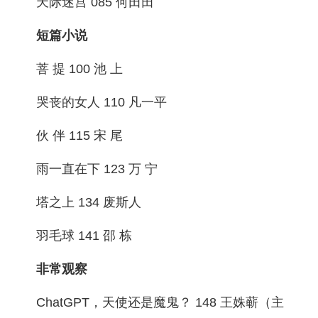
天际迷宫 085 何田田
短篇小说
菩 提 100 池 上
哭丧的女人 110 凡一平
伙 伴 115 宋 尾
雨一直在下 123 万 宁
塔之上 134 废斯人
羽毛球 141 邵 栋
非常观察
ChatGPT，天使还是魔鬼？ 148 王姝蕲（主