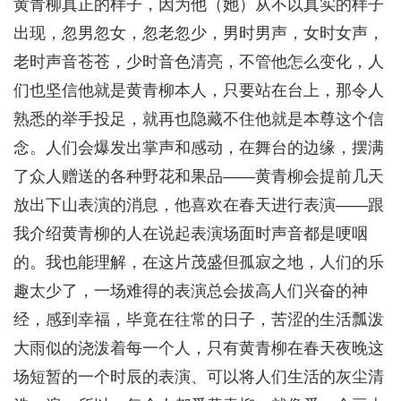
黄青柳真正的样子，因为他（她）从不以真实的样子
出现，忽男忽女，忽老忽少，男时男声，女时女声，
老时声音苍苍，少时音色清亮，不管他怎么变化，人
们也坚信他就是黄青柳本人，只要站在台上，那令人
熟悉的举手投足，就再也隐藏不住他就是本尊这个信
念。人们会爆发出掌声和感动，在舞台的边缘，摆满
了众人赠送的各种野花和果品——黄青柳会提前几天
放出下山表演的消息，他喜欢在春天进行表演——跟
我介绍黄青柳的人在说起表演场面时声音都是哽咽
的。我也能理解，在这片茂盛但孤寂之地，人们的乐
趣太少了，一场难得的表演总会拔高人们兴奋的神
经，感到幸福，毕竟在往常的日子，苦涩的生活瓢泼
大雨似的浇泼着每一个人，只有黄青柳在春天夜晚这
场短暂的一个时辰的表演、可以将人们生活的灰尘清