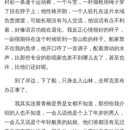
衬衫一条速干运动裤，一个斗笠，一杆烟枪用绳子穿
了挂在脖子上；他性格开朗，一个人驻扎在这片水域
负责摆渡，可能长期没有与人交流，他说话有点不利
索，好像语言功能在退化。我反正心情很好的样子，
一副很期待在这个时候听到一首山歌的样子。船家禁
不住我的恳求，他开口哼了一首调子，配着滑动的水
声，比那些专业的歌唱家也差不到哪儿去了，甚至也
许，比他们还好呢。
到了岸边，下了船，只身走入山林，去帮克里布
办正事了。
我其实连黄青柳是男是女都不知道，那些给我介
绍的人也不知道，一会儿说他是个上了年岁的男人，
一会儿又说是个年轻貌美的姑娘。他们谁都没有见过