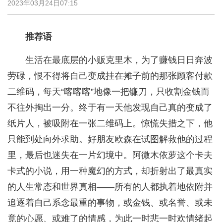
2023年03月24日07:15
推荐语
生活在最底层的小贩克里木，为了赚钱日日奔波
劳碌，恨不得将自己变成挂在摊子前的那张顾客付款
二维码，每天“喀喀喀”地像一把镰刀，只收割金钱而
不往外掏出一分。终于有一天他发现自己真的变成了
纸片人，被吸附在一张二维码上。惊慌失措之下，他
只能到处向外求助。好朋友欧森在试图解救他的过程
里，最后也迷失在一片幻境中。阿微木依萝这个卡夫
卡式的小说，用一种魔幻的方式，却折射出了最真实
的人生常态和世界真相——所有的人都执着地依附并
追逐着自己系念最重的事物，或金钱、或名誉、或未
竟的心愿、或难了的情感，为此一时悲一时欢情绪起