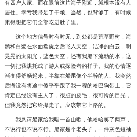
有四户人家。而在眼前这片海子附近，就根本没有人
居住。幸亏我带足了干粮。当然，也背够了，有时候
累得想把它们全部吃进肚子里。
这个地方信号时有时无，到处都是荒草野树，海
鸥和白鹭在水面盘旋之后飞入天空，洁净的白云，明
晃晃的太阳光，蓝色天空，还有我船下流动的水，这
一切把我烘托成了游人或探险者的样子。我的心情逐
渐变得舒畅起来，半靠在船尾像个半醉的人。我突然
后悔没有将途中傻乎乎跟了我一程的哈巴狗带上，它
肯定已经没有主人了，很脏的皮毛，很可怜的目光，
但我竟然把它给撵走了。应该带它上路的。
我恳请船家给我唱一首山歌，他哈哈笑了两声，
不说行也不说不行。船家是个老头子，一件灰色短袖