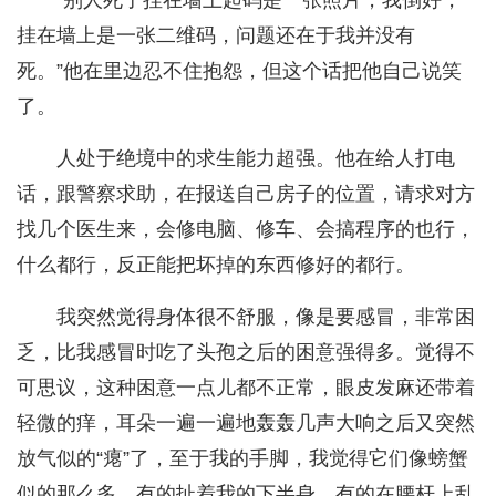
“别人死了挂在墙上起码是一张照片，我倒好，
挂在墙上是一张二维码，问题还在于我并没有
死。”他在里边忍不住抱怨，但这个话把他自己说笑
了。
人处于绝境中的求生能力超强。他在给人打电
话，跟警察求助，在报送自己房子的位置，请求对方
找几个医生来，会修电脑、修车、会搞程序的也行，
什么都行，反正能把坏掉的东西修好的都行。
我突然觉得身体很不舒服，像是要感冒，非常困
乏，比我感冒时吃了头孢之后的困意强得多。觉得不
可思议，这种困意一点儿都不正常，眼皮发麻还带着
轻微的痒，耳朵一遍一遍地轰轰几声大响之后又突然
放气似的“瘪”了，至于我的手脚，我觉得它们像螃蟹
似的那么多，有的扯着我的下半身，有的在腰杆上乱