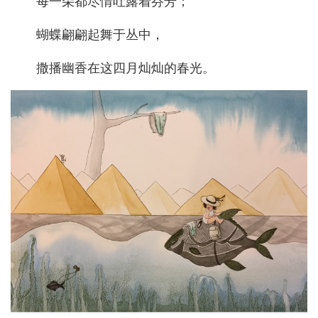
每一朵都尽情吐露着芬芳；
蝴蝶翩翩起舞于丛中，
撒播幽香在这四月灿灿的春光。