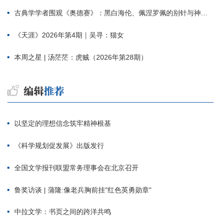
古典学学者围观《奥德赛》：黑白海伦、佩涅罗佩的别针与神秘入侵者
《天涯》2026年第4期｜吴寻：猫女
本周之星 | 汤茫茫：虎贼（2026年第28期）
以坚定的理想信念筑牢精神根基
《科学规划促发展》出版发行
全国文学报刊联盟常务理事会在北京召开
鲁奖访谈 | 蒲隆:像老兵胸前挂"红色英勇勋章"
中拉文学：书页之间的跨洋共鸣