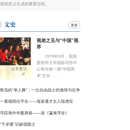
新的意义生成的重要过程。
更多
视差之见与“中国”视
界
1979年9月，美国
爱荷华大学国际写作中
心举办第一届“中国周
末”文会……
鲁迅的“单人舞”：一位自由战士的激情与抗争
一蓑烟雨任平生——海派通才文人陆澹安
寻踪海外华夏典籍——读《瀛海寻珍》
“千岁蘽”识破假隐士