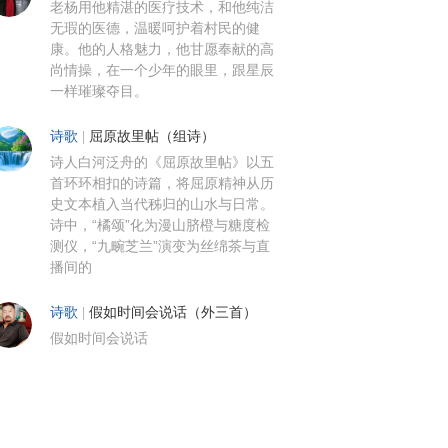
老杨用他精湛的医疗技术，和他纯洁
无瑕的医德，温暖呵护着村民的健
康。他的人格魅力，他甘愿奉献的高
尚情操，在一个少年的眼里，跟星辰
一样璀璨夺目。
诗歌
|
屈原故里帖（组诗）
诗人白河泛舟的《屈原故里帖》以五
首环环相扣的诗篇，将屈原精神从历
史文本植入当代秭归的山水与日常。
诗中，“橘颂”化为漫山脐橙与糖度检
测仪，“九畹芝兰”演变为丝绵茶与直
播间的
诗歌
|
假如时间会说话（外三首）
假如时间会说话