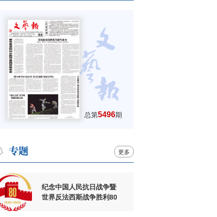
5496
总第
期
更多
纪念中国人民抗日战争暨
世界反法西斯战争胜利80
周年