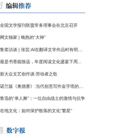
全国文学报刊联盟常务理事会在北京召开
网文独家 | 晚熟的“大神”
鲁奖访谈 | 张芸:AI在翻译文学作品时有明显局限
最是书香能致远，年度阅读文化盛宴下周启幕
新大众文艺创作谈:劳动者之歌
诺兰版《奥德赛》:当代创意写作金字塔的宏伟与平庸
鲁迅的“单人舞”：一位自由战士的激情与抗争
在地文化：如何保护散落的文化“繁星”