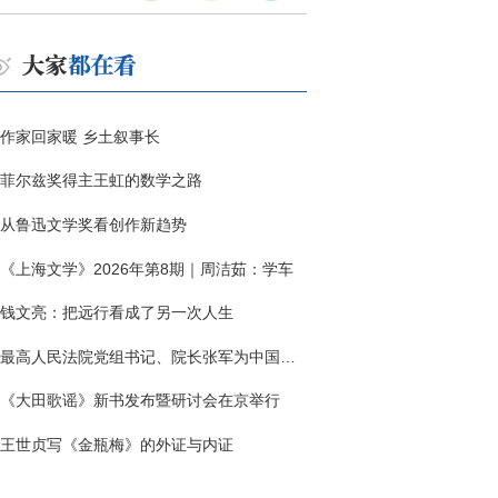
作家回家暖 乡土叙事长
菲尔兹奖得主王虹的数学之路
从鲁迅文学奖看创作新趋势
《上海文学》2026年第8期｜周洁茹：学车
钱文亮：把远行看成了另一次人生
最高人民法院党组书记、院长张军为中国作协干部大讲堂授课
《大田歌谣》新书发布暨研讨会在京举行
王世贞写《金瓶梅》的外证与内证