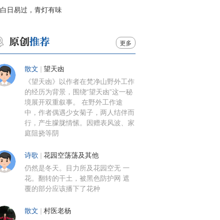
白日易过，青灯有味
更多
散文
|
望天凼
《望天凼》以作者在梵净山野外工作
的经历为背景，围绕“望天凼”这一秘
境展开双重叙事。 在野外工作途
中，作者偶遇少女菊子，两人结伴而
行，产生朦胧情愫。因赠表风波、家
庭阻挠等阴
诗歌
|
花园空荡荡及其他
仍然是冬天。目力所及花园空无 一
花。翻转的干土，被黑色防护网 遮
覆的部分应该播下了花种
散文
|
村医老杨