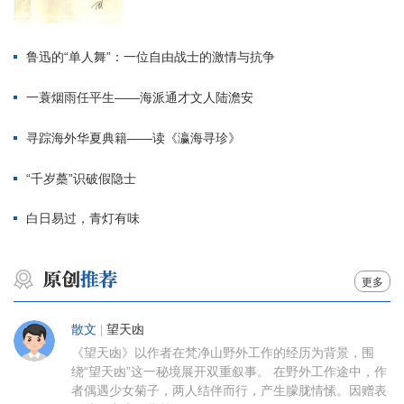
鲁迅的“单人舞”：一位自由战士的激情与抗争
一蓑烟雨任平生——海派通才文人陆澹安
寻踪海外华夏典籍——读《瀛海寻珍》
“千岁蘽”识破假隐士
白日易过，青灯有味
更多
散文
|
望天凼
《望天凼》以作者在梵净山野外工作的经历为背景，围
绕“望天凼”这一秘境展开双重叙事。 在野外工作途中，作
者偶遇少女菊子，两人结伴而行，产生朦胧情愫。因赠表