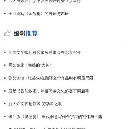
《大田歌谣》新书发布暨研讨会在京举行
王世贞写《金瓶梅》的外证与内证
全国文学报刊联盟常务理事会在北京召开
网文独家 | 晚熟的“大神”
鲁奖访谈 | 张芸:AI在翻译文学作品时有明显局限
最是书香能致远，年度阅读文化盛宴下周启幕
新大众文艺创作谈:劳动者之歌
诺兰版《奥德赛》:当代创意写作金字塔的宏伟与平庸