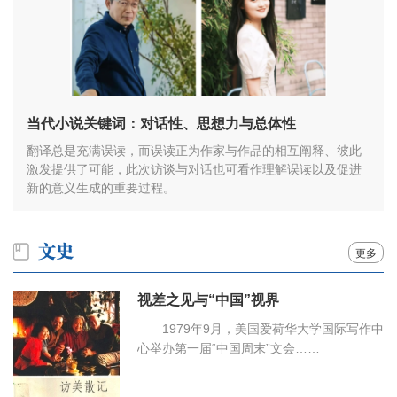
当代小说关键词：对话性、思想力与总体性
翻译总是充满误读，而误读正为作家与作品的相互阐释、彼此
激发提供了可能，此次访谈与对话也可看作理解误读以及促进
新的意义生成的重要过程。
更多
视差之见与“中国”视界
1979年9月，美国爱荷华大学国际写作中
心举办第一届“中国周末”文会……