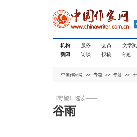
机构
服务
会员
文学
新闻
访谈
投稿
专题
中国作家网
>>
专题
>>
专题
>>
十
《野望》选读——
谷雨