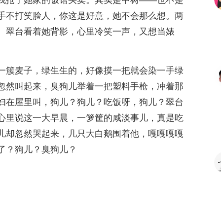
我抢了她家的饭馆买卖。其实是中树——也不是
手不打笑脸人，你这是好意，她不会那么想。两
。翠台看着她背影，心里冷笑一声，又想当婊
一簇麦子，绿生生的，好像摸一把就会染一手绿
忽然叫起来，臭狗儿举着一把塑料手枪，冲着那
妇在屋里叫，狗儿？狗儿？吃饭呀，狗儿？翠台
心里说这一大早晨，一箩筐的咸淡事儿，真是吃
儿却忽然哭起来，几只大白鹅围着他，嘎嘎嘎嘎
了？狗儿？臭狗儿？