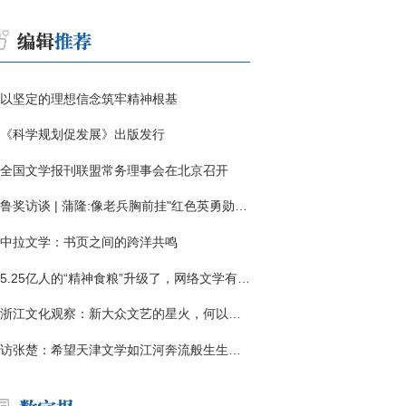
以坚定的理想信念筑牢精神根基
《科学规划促发展》出版发行
全国文学报刊联盟常务理事会在北京召开
鲁奖访谈 | 蒲隆:像老兵胸前挂"红色英勇勋章"
中拉文学：书页之间的跨洋共鸣
5.25亿人的“精神食粮”升级了，网络文学有了哪些新变化？
浙江文化观察：新大众文艺的星火，何以燎原？
访张楚：希望天津文学如江河奔流般生生不息