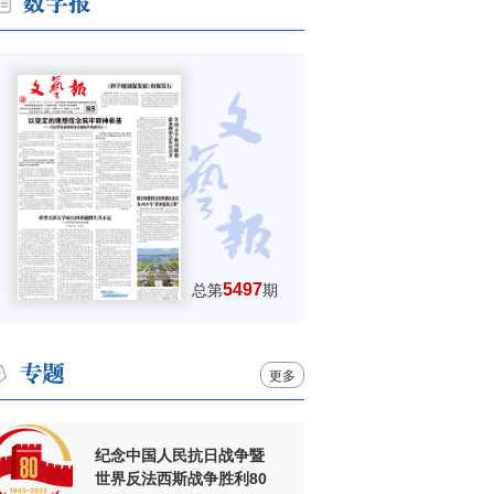
5497
总第
期
更多
纪念中国人民抗日战争暨
世界反法西斯战争胜利80