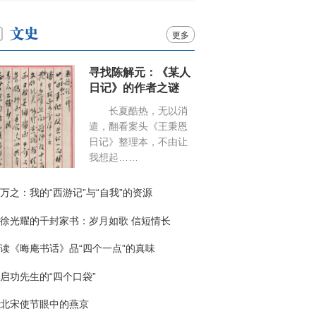
更多
寻找陈解元：《某人
日记》的作者之谜
长夏酷热，无以消
遣，翻看案头《王秉恩
日记》整理本，不由让
我想起……
万之：我的“西游记”与“自我”的资源
徐光耀的千封家书：岁月如歌 信短情长
读《晦庵书话》品“四个一点”的真味
启功先生的“四个口袋”
北宋使节眼中的燕京