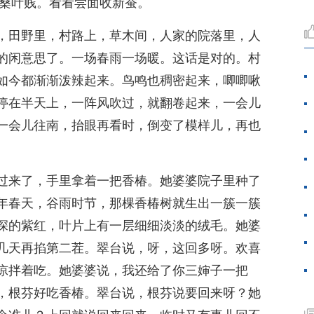
桑叶贱。看看尝面收新蚕。
，田野里，村路上，草木间，人家的院落里，人
的闲意思了。一场春雨一场暖。这话是对的。村
如今都渐渐泼辣起来。鸟鸣也稠密起来，唧唧啾
停在半天上，一阵风吹过，就翻卷起来，一会儿
一会儿往南，抬眼再看时，倒变了模样儿，再也
过来了，手里拿着一把香椿。她婆婆院子里种了
年春天，谷雨时节，那棵香椿树就生出一簇一簇
深的紫红，叶片上有一层细细淡淡的绒毛。她婆
几天再掐第二茬。翠台说，呀，这回多呀。欢喜
凉拌着吃。她婆婆说，我还给了你三婶子一把
，根芬好吃香椿。翠台说，根芬说要回来呀？她