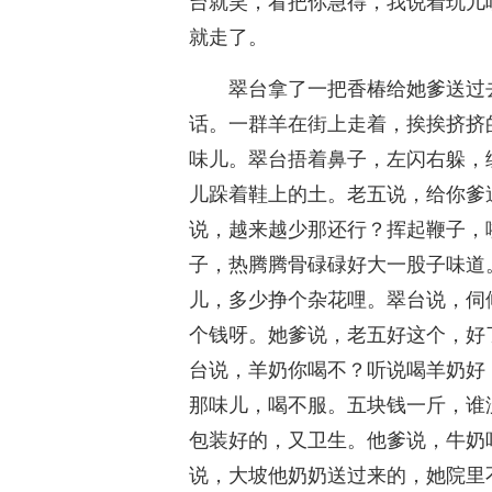
台就笑，看把你急得，我说着玩儿
就走了。
翠台拿了一把香椿给她爹送过
话。一群羊在街上走着，挨挨挤挤
味儿。翠台捂着鼻子，左闪右躲，
儿跺着鞋上的土。老五说，给你爹
说，越来越少那还行？挥起鞭子，
子，热腾腾骨碌碌好大一股子味道
儿，多少挣个杂花哩。翠台说，伺
个钱呀。她爹说，老五好这个，好
台说，羊奶你喝不？听说喝羊奶好
那味儿，喝不服。五块钱一斤，谁
包装好的，又卫生。他爹说，牛奶
说，大坡他奶奶送过来的，她院里