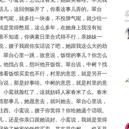
见。小鸾说，怎么没看见，她眼尖着哩。早先我
话儿，这回倒躲开了，你看这事儿弄的。翠台
脾气呢，就多往一块凑，不投脾气呢，就少往一
就是觉得憋屈，这么多年，在她身上我没有短
谁不知道，你俩素日里合式得不行，亲姊妹一
说，嫂子我跟你实话说了吧，她跟我这么大的劲
。翠台心里一跳，故意说，饭馆的事儿？你怎么
，他找占良，想叫他开饭馆。翠台说，中树？找
难看饭馆买卖也不行，村里的意思，就是另开一
台说，那是好事哇。中树的意思，就是村里的意
。小鸾就脸红了，这就妨碍人家春米了么。春米
馆那事儿，她愿意去，就叫她去。翠台心里说，
往西。小鸾说，嫂子你觉得？你给她递个话呗。
儿，还是你亲口跟她说好。小鸾说，我就是觉得