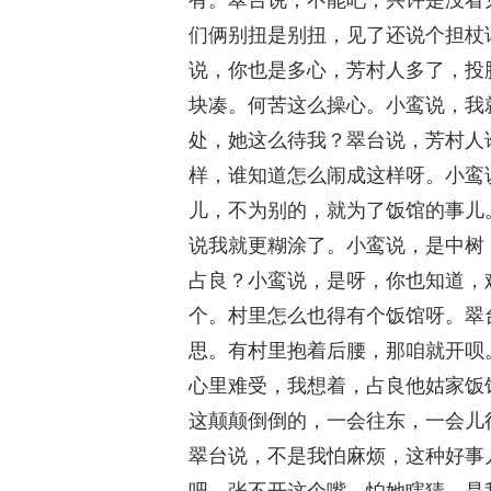
有。翠台说，不能吧，兴许是没看
们俩别扭是别扭，见了还说个担杖
说，你也是多心，芳村人多了，投
块凑。何苦这么操心。小鸾说，我
处，她这么待我？翠台说，芳村人
样，谁知道怎么闹成这样呀。小鸾
儿，不为别的，就为了饭馆的事儿
说我就更糊涂了。小鸾说，是中树
占良？小鸾说，是呀，你也知道，
个。村里怎么也得有个饭馆呀。翠
思。有村里抱着后腰，那咱就开呗
心里难受，我想着，占良他姑家饭
这颠颠倒倒的，一会往东，一会儿
翠台说，不是我怕麻烦，这种好事