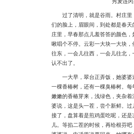
秀麦连冈
过了清明，就是谷雨。村庄里
们的脸上，眉眼间，到处都是春天
庄里，早春那点儿羞答答的颜色，
啾唱个不停。云彩一大块一大块，
往东，一会儿往西，一会儿往北，
认不出了。
一大早，翠台正弄饭，她婆婆
一棵香椿树，还有一棵臭椿树。每
嫩嫩的香椿芽来，浅绿色，夹杂着
婆说，这是头一茬，尝个新鲜。过
接了，盘算着是煎鸡蛋吃呢，还是
儿。等掐二茬的时候，再给根芬吧