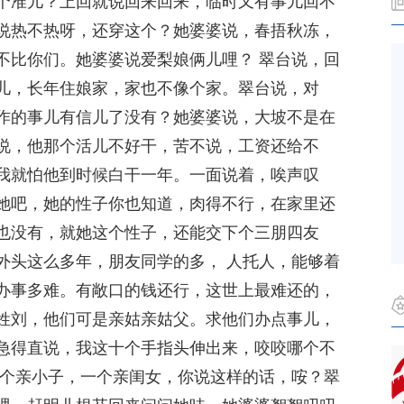
个准儿？上回就说回来回来，临时又有事儿回不
说热不热呀，还穿这个？她婆婆说，春捂秋冻，
不比你们。她婆婆说爱梨娘俩儿哩？ 翠台说，回
儿，长年住娘家，家也不像个家。翠台说，对
作的事儿有信儿了没有？她婆婆说，大坡不是在
说，他那个活儿不好干，苦不说，工资还给不
我就怕他到时候白干一年。一面说着，唉声叹
她吧，她的性子你也知道，肉得不行，在家里还
也没有，就她这个性子，还能交下个三朋四友
外头这么多年，朋友同学的多， 人托人，能够着
办事多难。有敞口的钱还行，这世上最难还的，
姓刘，他们可是亲姑亲姑父。求他们办点事儿，
急得直说，我这十个手指头伸出来，咬咬哪个不
一个亲小子，一个亲闺女，你说这样的话，咹？翠