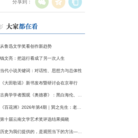
分享到：
从鲁迅文学奖看创作新趋势
钱文亮：把远行看成了另一次人生
当代小说关键词：对话性、思想力与总体性
《大田歌谣》新书发布暨研讨会在京举行
古典学学者围观《奥德赛》：黑白海伦、佩涅罗佩的别针与神秘入侵者
《百花洲》2026年第4期｜巽之先生：老兵朱向前侧记三题
第十届云南文学艺术奖评选结果揭晓
历史为我们提供的，是观照当下的方法——历史题材非虚构写作多人谈