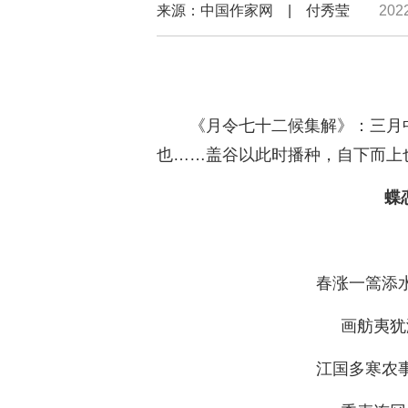
来源：中国作家网 | 付秀莹
202
《月令七十二候集解》：三月
也……盖谷以此时播种，自下而上
蝶
春涨一篙添
画舫夷犹
江国多寒农