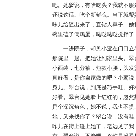
吧。她爹说，有啥吃头？我就不服
还说这话。吃个新鲜么。当下就帮
味儿给逼出来了，直钻人鼻子。她
碗里磕了俩鸡蛋，哒哒哒哒搅拌了
一进院子，却见小鸾在门口立
那院里一趟。把她让到家里头。翠
小西装，七分袖，短款小腰，头发
真好看，是你自家做的吧？小鸾说
身儿。翠台说，到底是巧手哇。好
好看。翠台见她脸上红红的，忽然
是个深沉角色，她不说，我也不提
她，又来找你了？翠台说，没有哇
昨儿在街上碰上她了，老远见了我