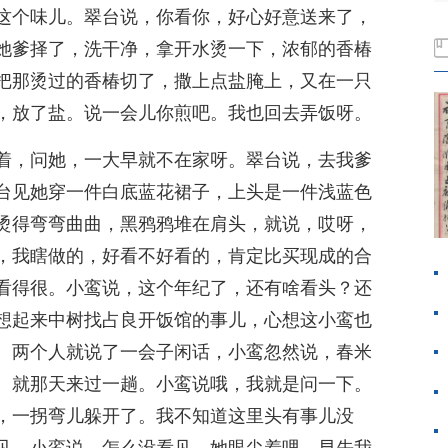
这个味儿。翠台说，你看你，好心好意送来了，
她爹择了，洗干净，拿开水烫一下，浓郁的香椿
把那烫过的香椿切了，撒上点盐腌上，又在一只
，放了盐。说一会儿你煎吧。我也回去弄饭呀。
着，问她，一大早就不在家呀。翠台说，去我爹
台见她穿一件白底蓝花裙子，上头是一件浅蓝色
烫得弯弯曲曲，黑鸦鸦堆在肩头，就说，哎呀，
，我瞎做的，好看不好看的，肯定比买现成的合
看得很。小鸾说，这个年纪了，还有啥看头？还
想起来中树找占良开饭馆的事儿，心想这小鸾也
。两个人就说了一会子闲话，小鸾忽然说，春米
。就那天来过一趟。小鸾说哦，我就是问一下。
，一拐弯儿躲开了。我不知道这里头有事儿没