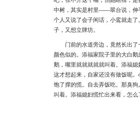
吧，张不开这个嘴，怕她瞎猜，是
中树，其实是村里——翠台说，伸
个人又说了会子闲话，小鸾就走了
子，又想立牌坊。
门前的水道旁边，竟然长出了
颜色似的。添福家院子里的大白鹅
鹅，嘴里就就就就就叫着。添福媳
这才想起来，自家还没有做饭呢。
饱了撑的慌。自去弄饭吃。那臭狗
叫着。添福媳妇慌忙出来看，怎么