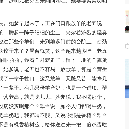
哩。赶明儿根芬回来问问她哇。她婆婆絮絮叨叨
去。她爹早起来了，正在门口跟放羊的老五说
的，腾起一阵子细细的尘土，夹杂着浓烈的骚臭
绕过那些个羊们，来到她爹门前的台阶上，使劲
送饺子来了？翠台就笑，这羊越来越多哇。老五
啪啪啪啪，轰着羊群就走了，留下一地的羊粪蛋
。她爹说，老五也不容易，放放羊，算是个营生
候了一辈子牲口，这又放羊，又脏又苦，能挣几
了一辈子。有几只母羊产奶，也是一个进项。翠
，营养高，就是味儿大。她爹说，我不喝那个，
没病没灾喝那个？翠台说，如今人们都喝牛奶，
吧羊奶吧，我都喝不服。又说你那是香椿？翠台
不是有棵香椿树么，给你送过来一把，煎鸡蛋吃