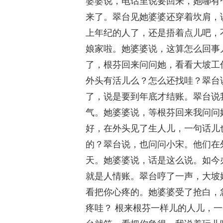
婆婆说，电话里说要回来，她哪有
来了。翠台见她婆婆还穿着坎肩，
上年纪的人了，还是捂着点儿吧，
娘家啦。她婆婆说，这算怎么回事
了，根芬回来问问她，看看大坡工
外头有活儿么？怎么还找哇？翠台
了，说是要到年底才结账。翠台说
气。她婆婆说，等根芬回来我问问
好，在外头见了生人儿，一句话儿
的？翠台说，也问问小宋。他们在
天。她婆婆说，话是这么说。如今
就是人情账。翠台哼了一声，大坡
看把你心疼的。她婆婆受了抢白，
疼哇？ 根来根芬一样儿的人儿，