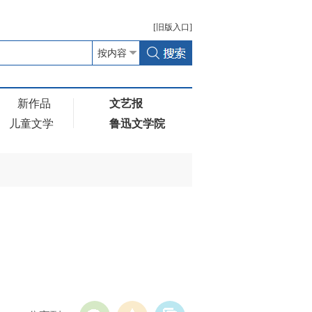
[
旧版
入口]
新作品
文艺报
儿童文学
鲁迅文学院