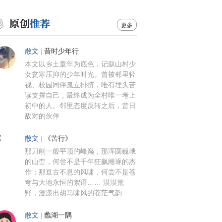
更多
散文
|
昔时少年行
本文以乡土童年为底色，记叙山村少
女贫寒压抑的少年时光。曾被邻里轻
视、校园同伴孤立排挤，唯有埋头苦
读支撑自己，最终成为全村唯一考上
初中的人。邻里态度反转之后，昔日
敌对的伙伴
散文
|
《苦行》
那刀削一般平顶的峰巅，那浑圆巍峨
的山峦，何尝不是千年狂飙雕琢的杰
作；那亘古不息的风啸，何尝不是苍
穹与大地永恒的絮语…… 漠漠荒
野，漫漾出胡马啸风的苍茫气韵
散文
|
蠡湖一隅