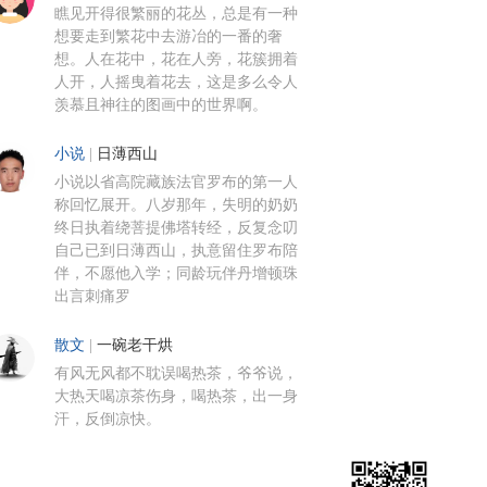
瞧见开得很繁丽的花丛，总是有一种
想要走到繁花中去游冶的一番的奢
想。人在花中，花在人旁，花簇拥着
人开，人摇曳着花去，这是多么令人
羡慕且神往的图画中的世界啊。
小说
|
日薄西山
小说以省高院藏族法官罗布的第一人
称回忆展开。八岁那年，失明的奶奶
终日执着绕菩提佛塔转经，反复念叨
自己已到日薄西山，执意留住罗布陪
伴，不愿他入学；同龄玩伴丹增顿珠
出言刺痛罗
散文
|
一碗老干烘
有风无风都不耽误喝热茶，爷爷说，
大热天喝凉茶伤身，喝热茶，出一身
汗，反倒凉快。