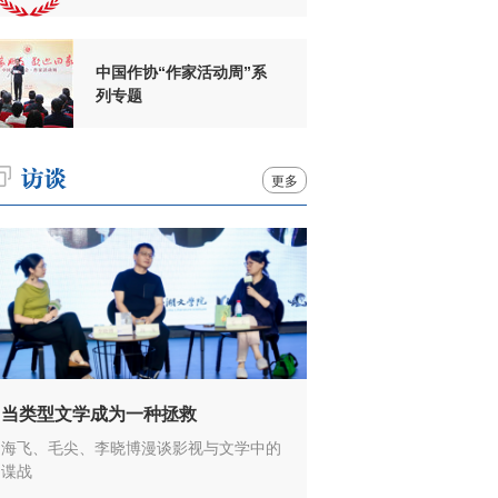
周年
中国作协“作家活动周”系
列专题
更多
当类型文学成为一种拯救
海飞、毛尖、李晓博漫谈影视与文学中的
谍战