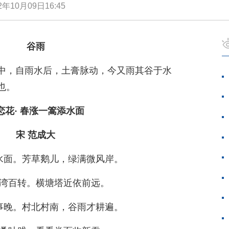
2年10月09日16:45
谷雨
中，自雨水后，土膏脉动，今又雨其谷于水
也。
恋花· 春涨一篙添水面
宋 范成大
水面。芳草鹅儿，绿满微风岸。
湾百转。横塘塔近依前远。
事晚。村北村南，谷雨才耕遍。