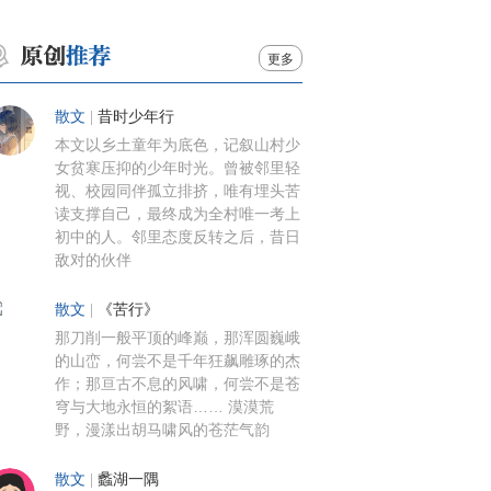
更多
散文
|
昔时少年行
本文以乡土童年为底色，记叙山村少
女贫寒压抑的少年时光。曾被邻里轻
视、校园同伴孤立排挤，唯有埋头苦
读支撑自己，最终成为全村唯一考上
初中的人。邻里态度反转之后，昔日
敌对的伙伴
散文
|
《苦行》
那刀削一般平顶的峰巅，那浑圆巍峨
的山峦，何尝不是千年狂飙雕琢的杰
作；那亘古不息的风啸，何尝不是苍
穹与大地永恒的絮语…… 漠漠荒
野，漫漾出胡马啸风的苍茫气韵
散文
|
蠡湖一隅