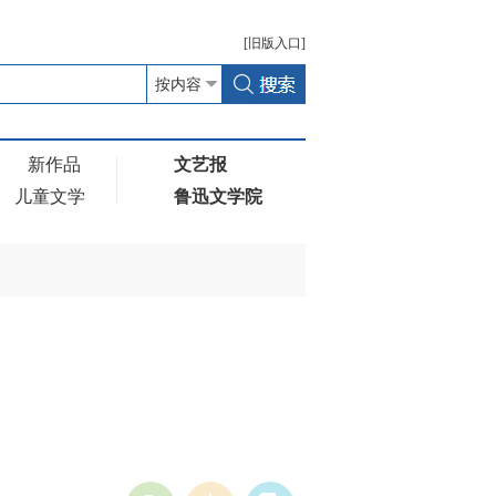
[
旧版
入口]
新作品
文艺报
儿童文学
鲁迅文学院