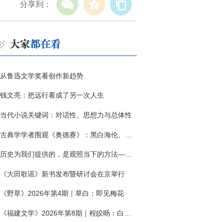
分享到：
从鲁迅文学奖看创作新趋势
钱文亮：把远行看成了另一次人生
当代小说关键词：对话性、思想力与总体性
古典学学者围观《奥德赛》：黑白海伦、佩涅罗佩的别针与神秘入侵者
历史为我们提供的，是观照当下的方法——历史题材非虚构写作多人谈
《大田歌谣》新书发布暨研讨会在京举行
《野草》2026年第4期｜草白：即见梅花
《福建文学》2026年第8期｜程皎旸：白色公寓