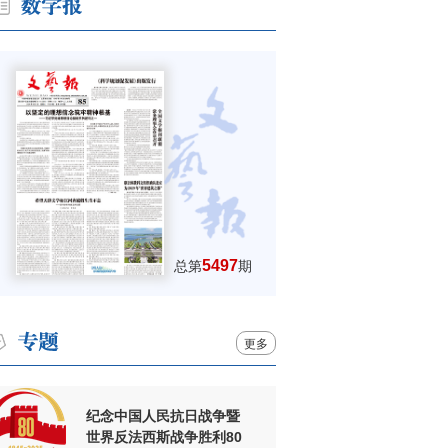
5497
总第
期
更多
纪念中国人民抗日战争暨
世界反法西斯战争胜利80