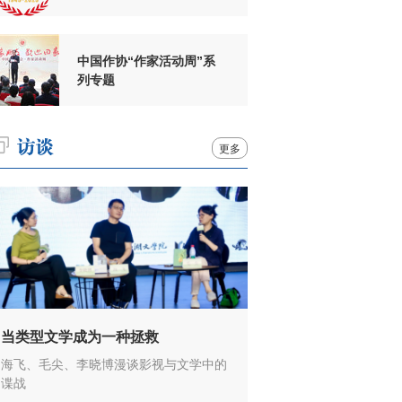
周年
中国作协“作家活动周”系
列专题
更多
当类型文学成为一种拯救
海飞、毛尖、李晓博漫谈影视与文学中的
谍战