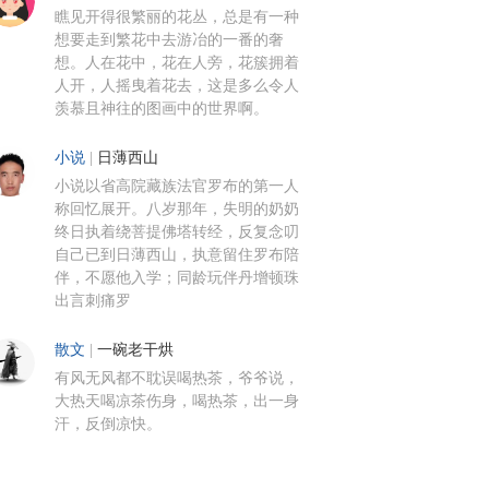
瞧见开得很繁丽的花丛，总是有一种
想要走到繁花中去游冶的一番的奢
想。人在花中，花在人旁，花簇拥着
人开，人摇曳着花去，这是多么令人
羡慕且神往的图画中的世界啊。
小说
|
日薄西山
小说以省高院藏族法官罗布的第一人
称回忆展开。八岁那年，失明的奶奶
终日执着绕菩提佛塔转经，反复念叨
自己已到日薄西山，执意留住罗布陪
伴，不愿他入学；同龄玩伴丹增顿珠
出言刺痛罗
散文
|
一碗老干烘
有风无风都不耽误喝热茶，爷爷说，
大热天喝凉茶伤身，喝热茶，出一身
汗，反倒凉快。