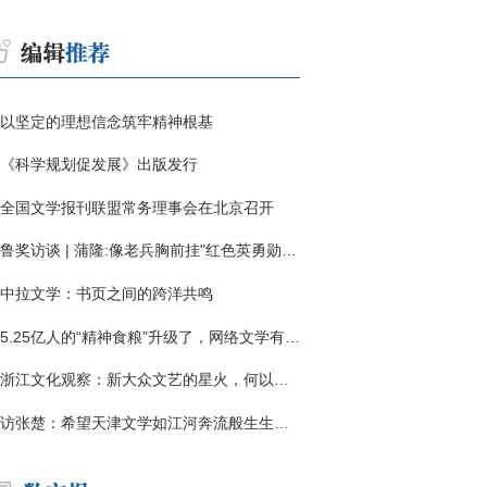
以坚定的理想信念筑牢精神根基
《科学规划促发展》出版发行
全国文学报刊联盟常务理事会在北京召开
鲁奖访谈 | 蒲隆:像老兵胸前挂"红色英勇勋章"
中拉文学：书页之间的跨洋共鸣
5.25亿人的“精神食粮”升级了，网络文学有了哪些新变化？
浙江文化观察：新大众文艺的星火，何以燎原？
访张楚：希望天津文学如江河奔流般生生不息