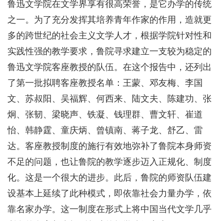
鲁迅文学院在文学界享有很高荣誉，是它办学的传统
之一。为了充分发挥其培养青年作家的作用，造就更
多的跨世纪的社会主义文学人才，根据学院针对性和
实践性强的教学要求，鲁院寻求建立一支较为稳定的
鲁迅文学院客座教授的队伍。在这个报告中，还列出
了第一批拟聘客座教授名单：王蒙、邓友梅、李国
文、苏叔阳、吴福辉、何西来、陆文夫、陈建功、张
炯、张韧、梁晓声、铁凝、钱理群、曹文轩、崔道
怡、韩静霆、童庆炳、曾镇南、蒋子龙、舒乙、雷
达。客座教授制度的施行有效地弥补了鲁院本身师资
不足的问题，也让鲁院的教学逐步迈入正规化、制度
化。这是一个很大的进步。此后，鲁院的师资队伍建
设基本上延续了此种模式，即依靠社会力量办学，依
靠名家办学。这一制度在形式上将中国当代文学几乎