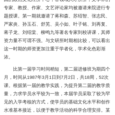
专家、教授、作家、文艺评论家均被邀请来院进行专
题授课。第一期就邀请了蒋和森、苏绍智、张志民、
严家炎、孙玉石、舒芜、吴小如、叶子铭、刘再复、
蒋子龙、刘绍棠、柳鸣九等著名专家到校讲课，其师
资力量不可谓不强。与文研所时期相比较，可以看出
这一时期的师资更加注重于学者化，学术化色彩渐
浓。
比第一届学习时间稍短，第二届进修班为期四个
月，时间从1987年3月1日到7月2日，共18周，52次
课。根据第一届的教学实践，为提升第二届的教学质
量，力求学员水平较为一致，本届学员采取了较为罕
见的入学考核的方式，使学员的基础文化水平和创作
水准基本接近，以便于教学活动的科学合理安排。某