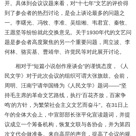
开。具体到会议议题来看，对“十七年”文艺的评价得
到了参会者的热烈讨论，是会上谈论最多的问题之
一。李曙光、冯牧、李准、吴组缃、韦君宜、秦牧、
王愿坚等纷纷就此交换意见。关于1930年代的文艺问
题是参会者高度聚焦的另一个重要问题，周立波、李
何林、骆宾基、曹靖华、许觉民等对此展开讨论。
相对于“短篇小说创作座谈会”的谨慎态度，《人
民文学》对于此次会议的组织可谓大张旗鼓。会前，
周明、汪南宁请华国锋为《人民文学》题词——“坚
持毛主席的革命文艺路线，执行‘百花齐放，百家争
鸣’的方针，为繁荣社会主义文艺而奋斗”。在31日上
午的全体大会上，中宣部部长张平化宣读题词，并提
议成立一个筹备机构，恢复文联与各协会，并为第四
次文代会做准备。来自高层的声音，提高了会议的规