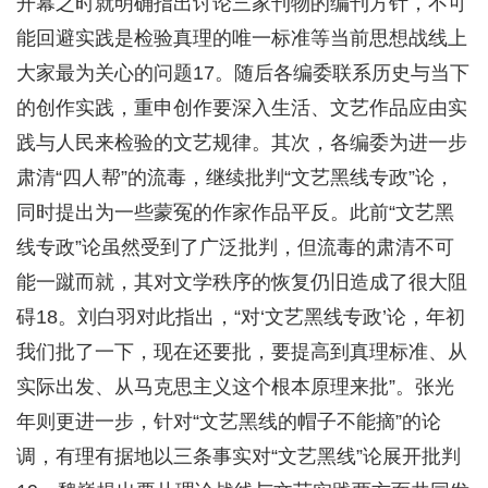
开幕之时就明确指出讨论三家刊物的编刊方针，不可
能回避实践是检验真理的唯一标准等当前思想战线上
大家最为关心的问题17。随后各编委联系历史与当下
的创作实践，重申创作要深入生活、文艺作品应由实
践与人民来检验的文艺规律。其次，各编委为进一步
肃清“四人帮”的流毒，继续批判“文艺黑线专政”论，
同时提出为一些蒙冤的作家作品平反。此前“文艺黑
线专政”论虽然受到了广泛批判，但流毒的肃清不可
能一蹴而就，其对文学秩序的恢复仍旧造成了很大阻
碍18。刘白羽对此指出，“对‘文艺黑线专政’论，年初
我们批了一下，现在还要批，要提高到真理标准、从
实际出发、从马克思主义这个根本原理来批”。张光
年则更进一步，针对“文艺黑线的帽子不能摘”的论
调，有理有据地以三条事实对“文艺黑线”论展开批判