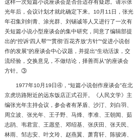
这样一次短篇小说座谈会是否合适存有疑虑。请示张
光年后，会议计划才就此确定下来。10月11日，张光
年召集刘剑青、涂光群、刘锡诚等人又进行了一次有
关短篇小说小型座谈会的集中研究，同意了编辑部提
出的“控诉‘四人帮’”“贯彻‘百花齐放’方针”“促进小说创
作的发展”的座谈会中心议题，并提出“生动活泼，交
流经验，交换意见，不做结论，择善而从”的座谈会
方针。③
1977年10月19日④，“短篇小说创作座谈会”在北
京虎坊路附近的远东饭店正式召开。《人民文学》主
编张光年主持会议，参会者有茅盾、沙汀、刘白羽、
周立波、张光年、王子野、马烽、李准、王朝闻、茹
志鹃、韦君宜、王愿坚、邓绍基、张庆田、张天民、
林雨、邹志安、叶文玲、赵燕翼、萧育轩、陈骏涛、