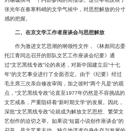
刘锡诚撰写一个内部参阅的简报⑨。这些举动反映了
张光年在春寒料峭的文学气候中，对思想解放的分寸
感的把握。
二、在京文学工作者座谈会与思想解放
作为激进文艺思潮的纲领性文件，《林彪同志委
托江青同志召开的部队文艺工作座谈会纪要》通
过“文艺黑线专政”论的表述，对新中国建立后“十七
年”的文艺事业进行了全面否定。由于《纪要》经过
毛主席三次亲自修改审阅，加之彼时“两个凡是”的观
点，“文艺黑线专政”论直至1977年仍然是不容挑战的
文艺戒条，严重阻碍着“新时期文学”的发展。因此，
深批“文艺黑线专政”论就成为解放文艺思想、繁荣文
艺创作的迫切之举。如果说“短篇小说创作座谈会”的
召开，是文艺界主动、独立地谋求自身生存与发展的