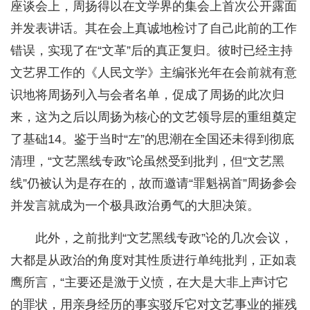
座谈会上，周扬得以在文学界的集会上首次公开露面
并发表讲话。其在会上真诚地检讨了自己此前的工作
错误，实现了在“文革”后的真正复归。彼时已经主持
文艺界工作的《人民文学》主编张光年在会前就有意
识地将周扬列入与会者名单，促成了周扬的此次归
来，这为之后以周扬为核心的文艺领导层的重组奠定
了基础14。鉴于当时“左”的思潮在全国还未得到彻底
清理，“文艺黑线专政”论虽然受到批判，但“文艺黑
线”仍被认为是存在的，故而邀请“罪魁祸首”周扬参会
并发言就成为一个极具政治勇气的大胆决策。
此外，之前批判“文艺黑线专政”论的几次会议，
大都是从政治的角度对其性质进行单纯批判，正如袁
鹰所言，“主要还是激于义愤，在大是大非上声讨它
的罪状，用亲身经历的事实驳斥它对文艺事业的摧残