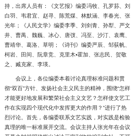
持，出席人员有：《文艺报》编委冯牧、孔罗荪、刘
白羽、韦君宜、赵寻、陈荒煤、林默涵、李春光、张
光年；《人民文学》编委李季、刘剑青、孙犁、严文
井、曹禺、魏巍、冰心、唐弢、冯至、沙汀、袁鹰、
曹靖华、葛洛、草明；《诗刊》编委严辰、邹荻帆、
柯岩、田间、阮章竞、克里木•霍加、张志民、贺敬
之、臧克家、李瑛。
会议上，各位编委本着讨论真理标准问题和贯
彻“双百”方针、发扬社会主义民主的精神，围绕“怎样
才能更好地发展和繁荣社会主义文艺？怎样使文艺工
作在实现四个现代化中发挥更大的作用？”进行了热
烈讨论。首先，各编委联系文艺实践，对实践是检验
真理的唯一标准展开交流。会议主持人张光年在会议