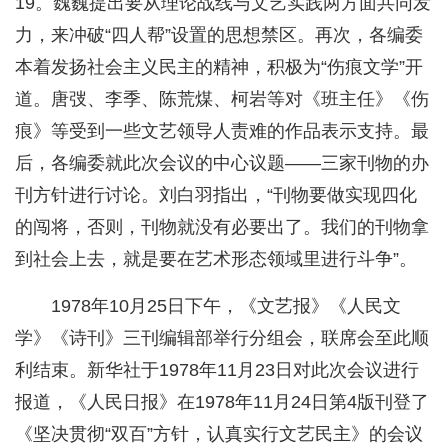
19。魏巍提出要从理论战线与文艺实践两方面共同发
力，来冲破“四人帮”设置的思想禁区。再次，各编委
本着发扬社会主义民主的精神，积极为“伤痕文学”开
道。唐弢、李季、陈荒煤、柯岩等对《班主任》《伤
痕》等受到一些文艺领导人责难的作品表示支持。最
后，各编委就此次会议的中心议题——三家刊物的办
刊方针进行讨论。刘白羽指出，“刊物要做实现四化
的闯将，否则，刊物就没有必要出了。我们的刊物拿
到社会上去，就是要在艺术形态领域里进行斗争”。
1978年10月25日下午，《文艺报》《人民文
学》《诗刊》三刊编辑部举行分组会，联席会至此顺
利结束。新华社于1978年11月23日对此次会议进行
报道，《人民日报》在1978年11月24日第4版刊登了
《坚决贯彻“双百”方针，认真实行文艺民主》的会议