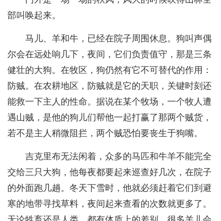
部叫唤起来。
马儿、羊和牛，已经在院子周围休息。狗叫声偶
尔会在远处响几下，夜间，它们负责值守，那是三条
健壮的大狗。在牧区，狗仍然有它不可替代的作用：
防贼。在农耕地区，防贼就是它的天职，关键时刻还
能救一下主人的性命。据说在某个牧场，一个牧人遭
遇山贼，是他的狗儿们帮他一起打赢了那两个贼货，
若不是主人稍微阻拦，两个贼恐怕要丧生于狗嘴。
吉克里布无法闲着，众多的马匹和牛羊不能完全
交给三只大狗，他每夜都要起来巡查好几次，在院子
的外面跑几趟。冬天下雪时，他就必须赶着它们到避
寒的地带寻找草料，夜间起来查看的次数就更多了。
无论牲畜还是人类，都有体质上的差别，很多羊儿会