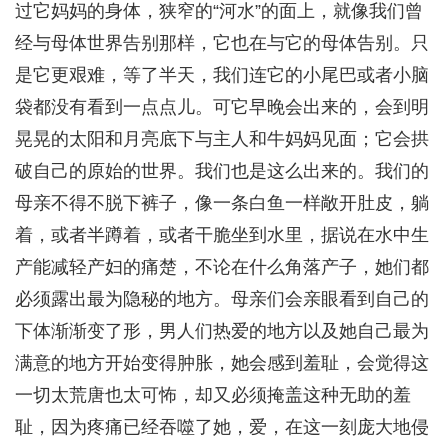
过它妈妈的身体，狭窄的“河水”的面上，就像我们曾
经与母体世界告别那样，它也在与它的母体告别。只
是它更艰难，等了半天，我们连它的小尾巴或者小脑
袋都没有看到一点点儿。可它早晚会出来的，会到明
晃晃的太阳和月亮底下与主人和牛妈妈见面；它会拱
破自己的原始的世界。我们也是这么出来的。我们的
母亲不得不脱下裤子，像一条白鱼一样敞开肚皮，躺
着，或者半蹲着，或者干脆坐到水里，据说在水中生
产能减轻产妇的痛楚，不论在什么角落产子，她们都
必须露出最为隐秘的地方。母亲们会亲眼看到自己的
下体渐渐变了形，男人们热爱的地方以及她自己最为
满意的地方开始变得肿胀，她会感到羞耻，会觉得这
一切太荒唐也太可怖，却又必须掩盖这种无助的羞
耻，因为疼痛已经吞噬了她，爱，在这一刻庞大地侵