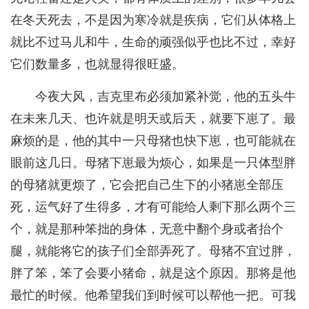
在冬天死去，不是因为寒冷就是疾病，它们从体格上
就比不过马儿和牛，生命的顽强似乎也比不过，幸好
它们数量多，也就显得很旺盛。
今夜大风，吉克里布必须加紧补觉，他的五头牛
在未来几天、也许就是明天或后天，就要下崽了。最
麻烦的是，他的其中一只母猪也快下崽，也可能就在
眼前这几日。母猪下崽最为烦心，如果是一只体型胖
的母猪就更烦了，它会把自己生下的小猪崽全部压
死，运气好了生得多，才有可能给人剩下那么两个三
个，就是那种笨拙的身体，无意中翻个身或者抬个
腿，就能将它的孩子们全部弄死了。母猪不宜过胖，
胖了笨，笨了会要小猪命，就是这个原因。那将是他
最忙的时候。他希望我们到时候可以帮他一把。可我