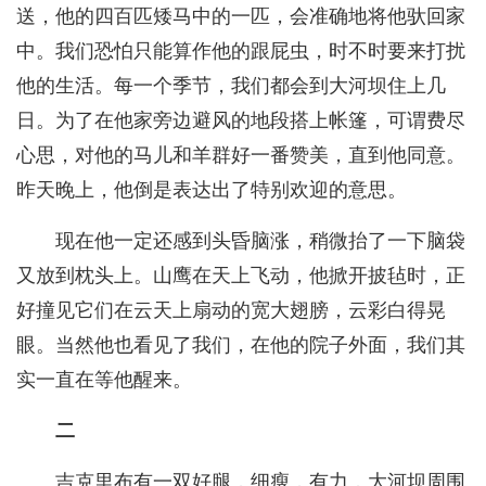
送，他的四百匹矮马中的一匹，会准确地将他驮回家
中。我们恐怕只能算作他的跟屁虫，时不时要来打扰
他的生活。每一个季节，我们都会到大河坝住上几
日。为了在他家旁边避风的地段搭上帐篷，可谓费尽
心思，对他的马儿和羊群好一番赞美，直到他同意。
昨天晚上，他倒是表达出了特别欢迎的意思。
现在他一定还感到头昏脑涨，稍微抬了一下脑袋
又放到枕头上。山鹰在天上飞动，他掀开披毡时，正
好撞见它们在云天上扇动的宽大翅膀，云彩白得晃
眼。当然他也看见了我们，在他的院子外面，我们其
实一直在等他醒来。
二
吉克里布有一双好腿，细瘦，有力，大河坝周围