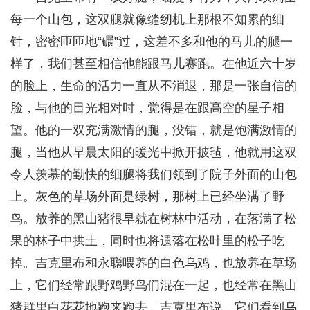
每一个山包，这双腿就像缝纫机上那根不知累的细
针，密密匝匝地“碾”过，这差不多和他的马儿的腿一
样了，我们甚至相信他能跟马儿赛跑。在他近六十岁
的脸上，生命的活力一直从不消退，那是一张自信的
脸，与他的目光相对时，觉得是在跟高空的星子相
望。他的一双充满激情的腿，没错，就是饱满激情的
腿，当他从早晨太阳的暖光中掀开披毡，他就用这双
令人羡慕的勤快的细腿将我们领到了院子外面的山包
上。灰色的草场外面是绿树，那树上已经坐满了野
鸟。放养的黑山猪很早就在树林中活动，在落满了松
果的林子中拱土，同时也将遗落在松叶里的松子吃
掉。吉克里布和永聪喂养的白色乌鸡，也放养在草场
上，它们经常跟野鸡野鸟们混在一起，也经常在黑山
猪群里白花花地跑来跑去，吉克里布说，它们看到乌