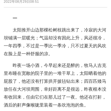
2022年08月29日08:51
一
太阳推开山边那棵松树枝跳出来了，冷寂的大河
坝铺满一层暖光；气温却没有因此上升，风还很冷，
一年四季，不过是一季比一季冷，只不过夏天的风吹
在脸上是一种舒服的凉。
昨夜一场小酒，今早起来还是醉的，牧马人吉克
里布睡在宽敞的院子里的一堆干草上，太阳晒着他的
屁股了，他还没有打算拱开披毡钻出来；四百匹矮马
放任在大河坝周围，幸好距离不是很远，昨夜根本没
有收回来，任由它们在那儿过了一夜。他还在打鼾，
酒后的鼾声像喉咙里装着一条吹泡泡的鱼。