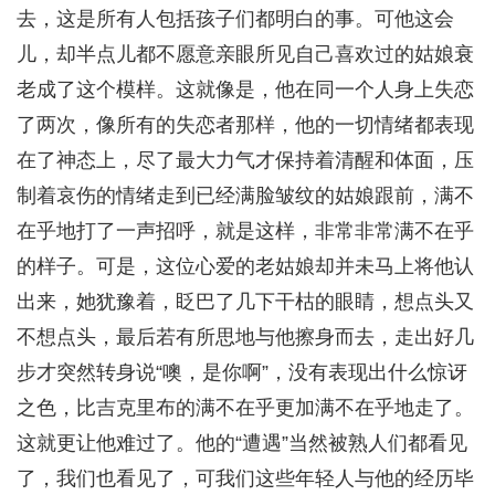
去，这是所有人包括孩子们都明白的事。可他这会
儿，却半点儿都不愿意亲眼所见自己喜欢过的姑娘衰
老成了这个模样。这就像是，他在同一个人身上失恋
了两次，像所有的失恋者那样，他的一切情绪都表现
在了神态上，尽了最大力气才保持着清醒和体面，压
制着哀伤的情绪走到已经满脸皱纹的姑娘跟前，满不
在乎地打了一声招呼，就是这样，非常非常满不在乎
的样子。可是，这位心爱的老姑娘却并未马上将他认
出来，她犹豫着，眨巴了几下干枯的眼睛，想点头又
不想点头，最后若有所思地与他擦身而去，走出好几
步才突然转身说“噢，是你啊”，没有表现出什么惊讶
之色，比吉克里布的满不在乎更加满不在乎地走了。
这就更让他难过了。他的“遭遇”当然被熟人们都看见
了，我们也看见了，可我们这些年轻人与他的经历毕