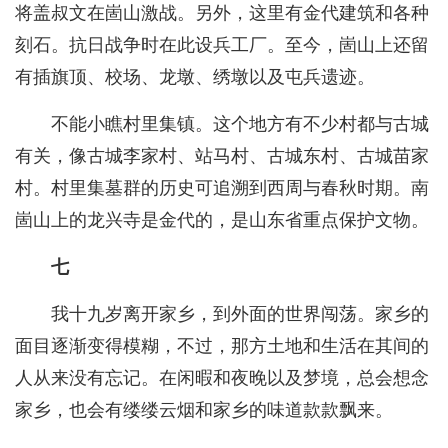
将盖叔文在崮山激战。另外，这里有金代建筑和各种
刻石。抗日战争时在此设兵工厂。至今，崮山上还留
有插旗顶、校场、龙墩、绣墩以及屯兵遗迹。
不能小瞧村里集镇。这个地方有不少村都与古城
有关，像古城李家村、站马村、古城东村、古城苗家
村。村里集墓群的历史可追溯到西周与春秋时期。南
崮山上的龙兴寺是金代的，是山东省重点保护文物。
七
我十九岁离开家乡，到外面的世界闯荡。家乡的
面目逐渐变得模糊，不过，那方土地和生活在其间的
人从来没有忘记。在闲暇和夜晚以及梦境，总会想念
家乡，也会有缕缕云烟和家乡的味道款款飘来。