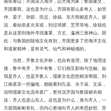
南依泰山；齐国深入海洋，以大海为家；鲁国重文，
齐国重商。这也是为什么，齐国有那么多奇人，如管
仲、晏子、孙膑、田忌、徐福、东方朔都是齐人。据
说，秦始皇多次东巡，到过琅琊、芝罘等地，徐福也
是从这里到海外寻找蓬莱、方丈、瀛洲三座神山。因
此，与鲁国的陆地文化有别，齐国更多了些海洋文化
和道家精神，是有灵气、仙气和神秘感的。
当然，齐鲁文化并称，也自有道理。除了地理连
接，鲁中有齐，齐中有鲁，它们相互影响与交融。如
我是齐人，也是齐鲁人，儒家文化思想根深蒂固。到
江南甚至一些偏地，都能看到孔庙、夫子庙、文庙，
说明儒家文化流布甚广，更何况齐国与鲁国裙衣相
连，齐人也是山东人。这也是为什么，身为齐人，一
方面我彬彬有礼，但内心更倾向齐人的奇思妙想、异