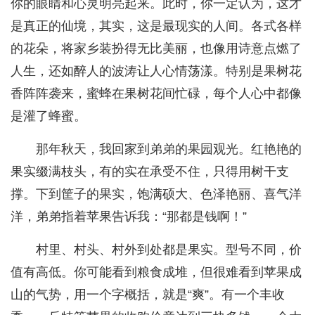
你的眼睛和心灵明亮起来。此时，你一定认为，这才
是真正的仙境，其实，这是最现实的人间。各式各样
的花朵，将家乡装扮得无比美丽，也像用诗意点燃了
人生，还如醉人的波涛让人心情荡漾。特别是果树花
香阵阵袭来，蜜蜂在果树花间忙碌，每个人心中都像
是灌了蜂蜜。
那年秋天，我回家到弟弟的果园观光。红艳艳的
果实缀满枝头，有的实在承受不住，只得用树干支
撑。下到筐子的果实，饱满硕大、色泽艳丽、喜气洋
洋，弟弟指着苹果告诉我：“那都是钱啊！”
村里、村头、村外到处都是果实。型号不同，价
值有高低。你可能看到粮食成堆，但很难看到苹果成
山的气势，用一个字概括，就是“爽”。有一个丰收