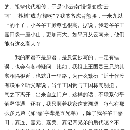
的。祖辈代代相传，于是“小云南”慢慢变成“云
南”，“槐树”成为“柳树”？我爷爷虎背熊腰，一米九以
上的个子，小爷爷王殿尊也很高。据说，我老爷爷王
嘉田像一座小山，更加高大。如果真从云南来，他们
能有这么高大？
我的家谱不是原谱，是反复抄写的，一定有错
误，也会有各种疑问。比如，我祖上王国贵三兄弟其
实相隔很近，也就几十里路，为什么繁衍了近十代没
有联系？听父辈说，当年王国贵与王国栋闹别扭，一
气之下离开，出来自立门户，这样的话，不联系似乎
解释得通。还有，我只顺着我家这支溯源，每代有那
么多兄弟（如“嘉”字辈是五兄弟），除了我爷爷王嘉
田，嘉连、嘉元、嘉美、嘉记四兄弟的后代呢？不