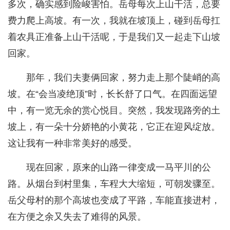
多次，确实感到险峻害怕。岳母每次上山干活，总要
费力爬上高坡。有一次，我就在坡顶上，碰到岳母扛
着农具正准备上山干活呢，于是我们又一起走下山坡
回家。
那年，我们夫妻俩回家，努力走上那个陡峭的高
坡。在“会当凌绝顶”时，长长舒了口气。在四面远望
中，有一览无余的赏心悦目。突然，我发现路旁的土
坡上，有一朵十分娇艳的小黄花，它正在迎风绽放。
这让我有一种非常美好的感受。
现在回家，原来的山路一律变成一马平川的公
路。从烟台到村里集，车程大大缩短，可朝发骤至。
岳父母村的那个高坡也变成了平路，车能直接进村，
在方便之余又失去了难得的风景。