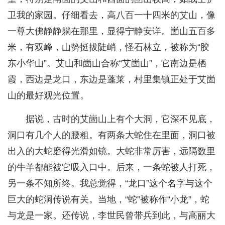
卫我的家园。仔细看去，高八百一十四米的艾山，像
一尊大佛静静躺在那里，显得宁静安详。崮山五百多
米，有双峰，山势挺拔陡峭，怪石林立，被称为“胶
东小华山”。艾山和崮山合称“艾崮山”，它南边是栖
霞，西边是龙口，东边是蓬莱，村里集镇正处于艾崮
山的最好观光位置。
据说，古时的艾崮山上有个大洞，它深不见底，
洞口有几个人的腰粗。有两条大蛇住在里面，洞口被
出入的大蛇磨得光滑如镜。大蛇非常厉害，远隔数里
的牛羊都能被它吸入口中。后来，一条蛇被人打死，
另一条不知所终。我总觉得，“龙口”这个名字与这个
巨大的蛇洞传说有关。当地，“蛇”被称作“小龙”，蛇
与龙是一家。还传说，李世民曾带兵到此，与高丽大