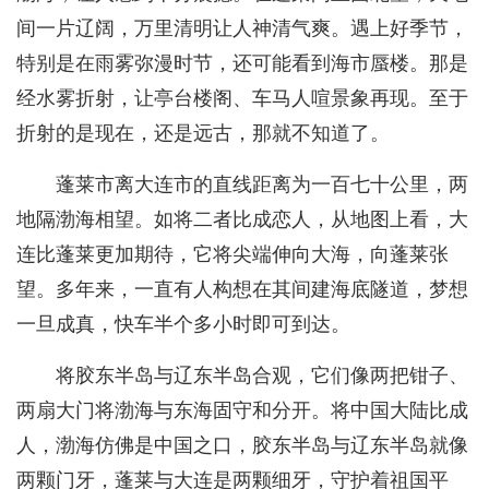
间一片辽阔，万里清明让人神清气爽。遇上好季节，
特别是在雨雾弥漫时节，还可能看到海市蜃楼。那是
经水雾折射，让亭台楼阁、车马人喧景象再现。至于
折射的是现在，还是远古，那就不知道了。
蓬莱市离大连市的直线距离为一百七十公里，两
地隔渤海相望。如将二者比成恋人，从地图上看，大
连比蓬莱更加期待，它将尖端伸向大海，向蓬莱张
望。多年来，一直有人构想在其间建海底隧道，梦想
一旦成真，快车半个多小时即可到达。
将胶东半岛与辽东半岛合观，它们像两把钳子、
两扇大门将渤海与东海固守和分开。将中国大陆比成
人，渤海仿佛是中国之口，胶东半岛与辽东半岛就像
两颗门牙，蓬莱与大连是两颗细牙，守护着祖国平