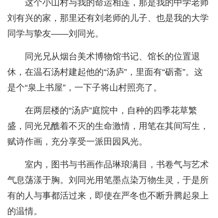
这个小山村与我的命运相连，那是我的中学老师
刘有兴的家，那里还有刘老师的儿子、也是我的大学
同学与挚友——刘同光。
同光兄从烟台美术博物馆书记、馆长的位置退
休，在温石汤村建起他的“汤庐”，里面有“砺斋”。这
是个“泉上书屋”，一下子将山村照亮了。
在两层楼的“汤庐”庭院中，自种的四季花草繁
盛，同光兄醮着不灭的生命激情，用笔在其间写生，
赋诗作画，充分享受一派田园风光。
室内，图书与书画作品琳琅满目，书卷气与艺术
气息荡漾于胸。刘同光用笔墨点染万物生灵，于是所
有的人与事都活过来，即使在严冬也不断升腾起泉上
的温情。