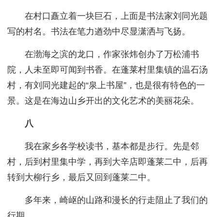
在村口矗立着一块巨石，上面是书法家刘同光题
写的村名。书法在笔力遒劲中尽显潇洒与飞扬。
在渤海之滨的龙口，作家张炜创办了万松浦书
院，人未至即可闻到书香。在蓬莱村里集镇的温石汤
村，有刘同光建起的“泉上书屋”，也是很有特色的一
景。这是在海边山乡开出的文化艺术的美丽花朵。
八
我在家乡各学校读书，基本都是步行。先是邻
村，后到村里集中学，再到大辛店即蓬莱二中，后再
转到大柳行乡，最后又回到蓬莱二中。
多年来，崎岖的山路和漫长的行走阻止了我们的
行期。