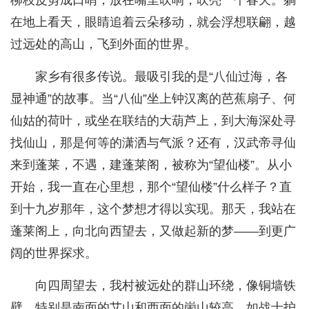
柳枝皮剪成口哨，放在嘴里吹响，吹亮一个春天。躺
在地上看天，眼睛追着云朵移动，就会浮想联翩，越
过远处的高山，飞到外面的世界。
家乡有很多传说。最吸引我的是“八仙过海，各
显神通”的故事。当“八仙”坐上钟汉离的芭蕉扇子、何
仙姑的荷叶，或坐在联结的大葫芦上，到大海深处寻
找仙山，那是何等的潇洒与气派？还有，汉武帝寻仙
来到蓬莱，不遇，建蓬莱阁，被称为“望仙楼”。从小
开始，我一直在心里想，那个“望仙楼”什么样子？直
到十九岁那年，这个梦想才得以实现。那天，我站在
蓬莱阁上，向北向西望去，又做起新的梦——到更广
阔的世界探求。
向四周望去，我村被远处的群山环绕，像铜墙铁
壁，特别是南面的艾山和西面的崮山较高，如战士护