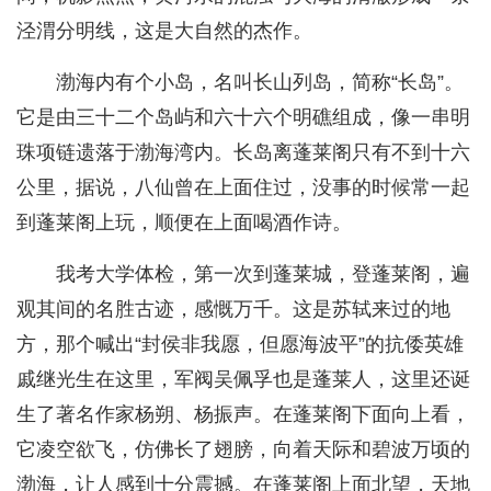
泾渭分明线，这是大自然的杰作。
渤海内有个小岛，名叫长山列岛，简称“长岛”。
它是由三十二个岛屿和六十六个明礁组成，像一串明
珠项链遗落于渤海湾内。长岛离蓬莱阁只有不到十六
公里，据说，八仙曾在上面住过，没事的时候常一起
到蓬莱阁上玩，顺便在上面喝酒作诗。
我考大学体检，第一次到蓬莱城，登蓬莱阁，遍
观其间的名胜古迹，感慨万千。这是苏轼来过的地
方，那个喊出“封侯非我愿，但愿海波平”的抗倭英雄
戚继光生在这里，军阀吴佩孚也是蓬莱人，这里还诞
生了著名作家杨朔、杨振声。在蓬莱阁下面向上看，
它凌空欲飞，仿佛长了翅膀，向着天际和碧波万顷的
渤海，让人感到十分震撼。在蓬莱阁上面北望，天地