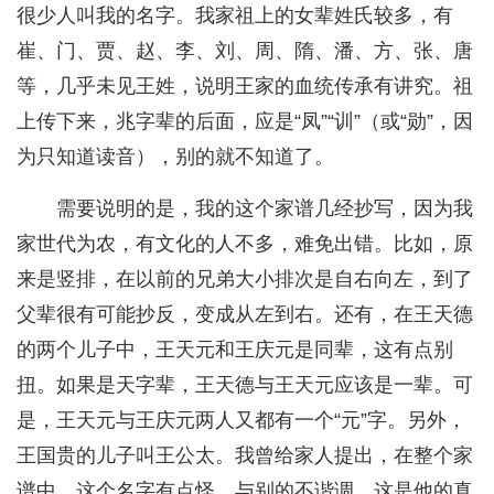
很少人叫我的名字。我家祖上的女辈姓氏较多，有
崔、门、贾、赵、李、刘、周、隋、潘、方、张、唐
等，几乎未见王姓，说明王家的血统传承有讲究。祖
上传下来，兆字辈的后面，应是“凤”“训”（或“勋”，因
为只知道读音），别的就不知道了。
需要说明的是，我的这个家谱几经抄写，因为我
家世代为农，有文化的人不多，难免出错。比如，原
来是竖排，在以前的兄弟大小排次是自右向左，到了
父辈很有可能抄反，变成从左到右。还有，在王天德
的两个儿子中，王天元和王庆元是同辈，这有点别
扭。如果是天字辈，王天德与王天元应该是一辈。可
是，王天元与王庆元两人又都有一个“元”字。另外，
王国贵的儿子叫王公太。我曾给家人提出，在整个家
谱中，这个名字有点怪，与别的不谐调，这是他的真