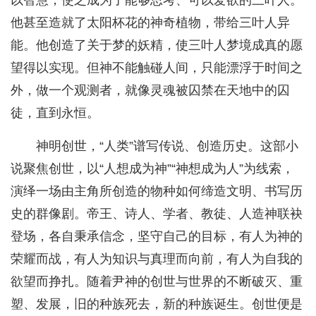
以智慧，使之成为了能够思考、可以爱欲的三叶人。
他甚至造就了太阳杯花的神奇植物，带给三叶人异
能。他创造了关于梦的妖精，使三叶人梦境成真的愿
望得以实现。但神不能触碰人间，只能漂浮于时间之
外，做一个观测者，就像灵魂被囚禁在天地中的囚
徒，直到永恒。
神明创世，“人类”谱写传说、创造历史。这部小
说聚焦创世，以“人想成为神”“神想成为人”为线索，
演绎一场由主角所创造的物种如何缔造文明、书写历
史的群像剧。帝王、诗人、学者、教徒、人造神联袂
登场，各自秉承信念，坚守自己的目标，有人为神的
荣耀而战，有人为知识与真理而向前，有人为自我的
欲望而挣扎。随着尹神的创世与世界的不断破灭、重
塑、发展，旧的种族死去，新的种族诞生。创世便是