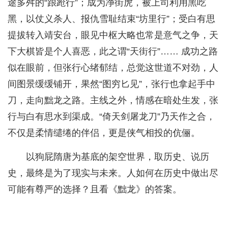
途多舛的“踉跄行”；成为净街虎，被上司利用黑吃
黑，以仗义杀人、报仇雪耻结束“坊里行”；受白有思
提拔转入靖安台，眼见中枢大略也常是意气之争，天
下大棋皆是个人喜恶，此之谓“天街行”…… 成功之路
似在眼前，但张行心绪郁结，总觉这世道不对劲，人
间图景缓缓铺开，果然“图穷匕见”，张行也拿起手中
刀，走向黜龙之路。主线之外，情感在暗处生发，张
行与白有思水到渠成。“倚天剑屠龙刀”乃天作之合，
不仅是柔情缱绻的伴侣，更是侠气相投的伉俪。
以狗屁隋唐为基底的架空世界，取历史、说历
史，最终是为了现实与未来。人如何在历史中做出尽
可能有尊严的选择？且看《黜龙》的答案。