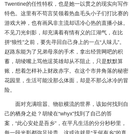
Twentine的任性特权，也是她一以贯之的现实向写作
特色。这里有不苟言笑领着热血毛头小子们打比赛的
游戏大神，也有画风非主流却话冷心热的直播小妹。
不见刀光剑影，却充满着有情有义的江湖气，在比
拼“狼性”之前，要先寻回自己身上的一点“人味儿”。
赵路东能为了兄弟母亲的手术，拿出经营网吧的积
蓄，胡绫嘴上骂他逞英雄却从不阻止，只是默默算
账，想着怎样补上财政赤字。在这个市井角落的秘密
花园里，生活可能没那么体面，却是不那么冰冷的冒
险。
面对充满喧嚣、物欲横流的世界，该如何找到自
己的栖身之处？胡绫在“whyx”找到了自己的答
案，“此心安处是吾乡”，在平凡生活的分分秒秒里，
每一段光影都弥足珍贵。这或许就是“无何有乡”的真