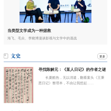
当类型文学成为一种拯救
海飞、毛尖、李晓博漫谈影视与文学中的谍战
更多
寻找陈解元：《某人日记》的作者之谜
长夏酷热，无以消遣，翻看案头《王秉
恩日记》整理本，不由让我想起……