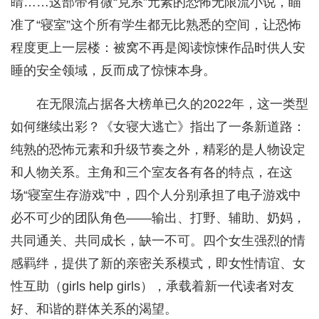
睛……这部带有微“克系”元素的恐怖无限流小说，瞄
准了“寝室”这个所有学生都无比熟悉的空间，让恐怖
程度更上一层楼：被窝不再是阅读惊悚作品时供人安
睡的安全领域，反而成了惊悚本身。
在无限流占据各大榜单已久的2022年，这一类型
如何继续出彩？《女寝大逃亡》指出了一条新道路：
纯熟的恐怖元素和升级节奏之外，精彩的是人物设定
和人物关系。主角和三个室友各有各的特点，在这
场“寝室生存游戏”中，四个人分别承担了电子游戏中
必不可少的团队角色——输出、打野、辅助、奶妈，
共同通关、共同成长，缺一不可。四个女生强烈的情
感羁绊，提供了新的亲密关系模式，即女性情谊、女
性互助（girls help girls），承载着新一代读者对友
好、和谐的群体关系的渴望。