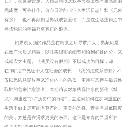
亡》，在世界设定、人物架构以及叙事节奏上都有相当高的
完成度，可称佳作。偏向日常的《汴京生活日志》和《无何
有乡》，也不再颠倒世界以成就爱情，而是在生活逻辑之中
寻找稳固的幸福乃至真正的逍遥。
如果说女频的作品是在精微之后寻求广大，男频则是
在致广大后尽精微，以扎实绵密的细节和恰到好处的分寸来
成就宏大主题。《演员没有假期》不以成功为目标，却
在“爽”之中见证个人在社会的成长；《我的治愈系游戏》不
仅以恐怖悬疑故事来净化内心的杂质，更用与恶搏斗后最终
取胜的善来治愈读者。本期访谈对象榴弹怕水的新作《黜
龙》则通过书写“历史中的行者”，去追问如何在罗网重重的
生活里做出尽可能有尊严的、更美的选择。青春有最低限度
的美，并总是在渴求更美的东西。这正是青春的希望所在，
也是本期“青春榜”想要展现的精神。