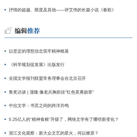
抒情的超越、限度及其他——评艾伟的长篇小说《春歌》
以坚定的理想信念筑牢精神根基
《科学规划促发展》出版发行
全国文学报刊联盟常务理事会在北京召开
鲁奖访谈 | 蒲隆:像老兵胸前挂"红色英勇勋章"
中拉文学：书页之间的跨洋共鸣
5.25亿人的“精神食粮”升级了，网络文学有了哪些新变化？
浙江文化观察：新大众文艺的星火，何以燎原？