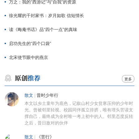
万之：我的“西游记”与“自我”的资源
徐光耀的千封家书：岁月如歌 信短情长
读《晦庵书话》品“四个一点”的真味
启功先生的“四个口袋”
北宋使节眼中的燕京
更多
散文
|
昔时少年行
本文以乡土童年为底色，记叙山村少女贫寒压抑的少年时
光。曾被邻里轻视、校园同伴孤立排挤，唯有埋头苦读支
撑自己，最终成为全村唯一考上初中的人。邻里态度反转
之后，昔日敌对的伙伴
散文
|
《苦行》