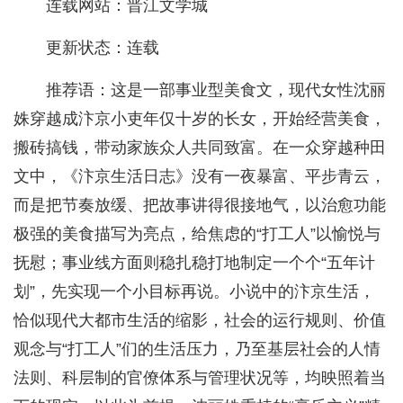
连载网站：晋江文学城
更新状态：连载
推荐语：这是一部事业型美食文，现代女性沈丽
姝穿越成汴京小吏年仅十岁的长女，开始经营美食，
搬砖搞钱，带动家族众人共同致富。在一众穿越种田
文中，《汴京生活日志》没有一夜暴富、平步青云，
而是把节奏放缓、把故事讲得很接地气，以治愈功能
极强的美食描写为亮点，给焦虑的“打工人”以愉悦与
抚慰；事业线方面则稳扎稳打地制定一个个“五年计
划”，先实现一个小目标再说。小说中的汴京生活，
恰似现代大都市生活的缩影，社会的运行规则、价值
观念与“打工人”们的生活压力，乃至基层社会的人情
法则、科层制的官僚体系与管理状况等，均映照着当