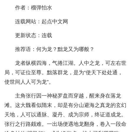
作者：榴弹怕水
连载网站：起点中文网
更新状态：连载
推荐语：何为龙？黜龙又为哪般？
龙者纵横四海，气捲江湖。人中之龙，可左右世
局，可证位至尊。黜落群龙，是为“使天下处处通，
使世间人人可为龙”。
主角张行因一神秘罗盘而穿越，醒来身在落龙
滩。这大魏看似隋末，却是有分山避海之真龙的玄幻
天地，人可以通脉、凝丹、成为宗师，终证道成龙。
张行之行路颇难。一出场便遇地龙翻身，卷入一段命