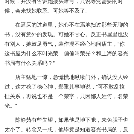
时候，并没有告诉她接头暗号，只说等党需要的时
候，会来找她联系。可她等不及了。
在逼仄的过道里，她心不在焉地扫过那些无聊的
书，没有意外的发现。可她不甘心。反正书屋里也没
有别人，她鼓足勇气，装作漫不经心地问店主，“你
这书屋为什么不叫光荣，偏偏叫荣光？和上海的容光
书局有什么关系吗？”
店主猛地一惊，急慌慌地瞅瞅门外，确认没人经
过，这才稳了稳心神，郑重其事地说，“可不敢乱拉
扯关系，再说也不是一个荣字，只因鄙人姓何，名荣
光。”
陈静茹有些失望，如果他是地下党，未免胆子也
太小了。转念又一想，他毕竟是知道容光书局的，反