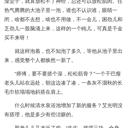
澡堂子，就算放松不了神经，总还可以放松肌肉。往
热气腾腾的大池子里一泡，谁也不认识谁，眼睛一
闭，啥都不去想，啥也不用做，不一会儿，困劲儿和
乏劲儿一股脑涌上来，这样的一个盹儿，可真是千金
买不来呀！
就这样泡着，也不知泡了多久，等他从池子里出
来，感觉整个人都焕然一新了。
“师傅，要不要搓个澡，松松筋骨？”一个干巴瘦
老头儿站在远处，朝这边凑了凑，一条灰不溜秋的长
毛巾软塌塌地斜搭在肩上。
什么时候清水泉浴池增加了新的服务？艾光明没
有搭理，他是多少有些洁癖的。