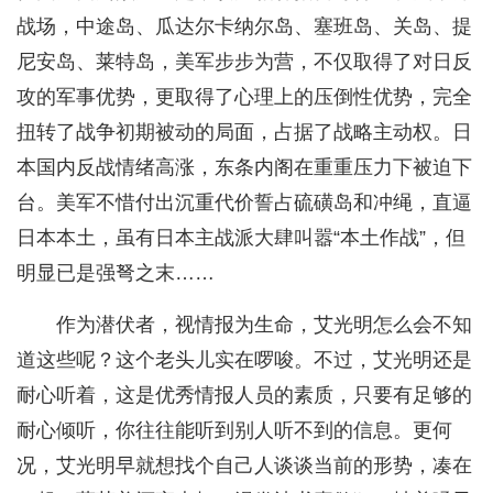
战场，中途岛、瓜达尔卡纳尔岛、塞班岛、关岛、提
尼安岛、莱特岛，美军步步为营，不仅取得了对日反
攻的军事优势，更取得了心理上的压倒性优势，完全
扭转了战争初期被动的局面，占据了战略主动权。日
本国内反战情绪高涨，东条内阁在重重压力下被迫下
台。美军不惜付出沉重代价誓占硫磺岛和冲绳，直逼
日本本土，虽有日本主战派大肆叫嚣“本土作战”，但
明显已是强弩之末……
作为潜伏者，视情报为生命，艾光明怎么会不知
道这些呢？这个老头儿实在啰唆。不过，艾光明还是
耐心听着，这是优秀情报人员的素质，只要有足够的
耐心倾听，你往往能听到别人听不到的信息。更何
况，艾光明早就想找个自己人谈谈当前的形势，凑在