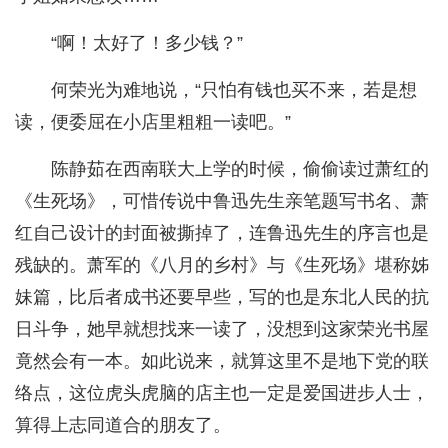
“啊！太好了！多少钱？”
何荣光为难地说，“只怕有钱也买不来，若是想
读，便委屈在小店里粗粗一读吧。”
陈静茹在西南联大上学的时候，偷偷读过萧红的
《生死场》，可惜传说中鲁迅先生亲笔题写书名、萧
红自己设计的封面被撕掉了，连鲁迅先生的序言也是
残缺的。萧军的《八月的乡村》与《生死场》堪称姊
妹篇，比后者成书还要早些，写的也是东北人民的抗
日斗争，她早就想找来一读了，没想到这家荣光书屋
竟然会有一本。如此说来，就算这里不是地下党的联
络点，这位虎头虎脑的店主也一定是爱国进步人士，
算得上志同道合的朋友了。