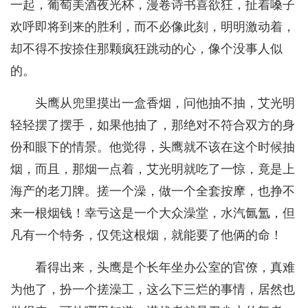
一起，葡萄美酒夜光杯，漫卷诗书喜欲狂，扯着嗓子
欢呼即将到来的胜利，而不必像此刻，明明激动着，
却不得不按捺住那颗疯狂跳动的心，像个没事人似
的。
头鹰从兜里摸出一盒香烟，问他抽不抽，艾光明
轻轻摆了摆手，如果他抽了，那绝对不符合双方的身
份和眼下的情景。他觉得，头鹰就不该在这个时候抽
烟，而且，那烟一点着，艾光明就吃了一惊，竟是上
海产的老刀牌。搓一个澡，做一个全套按摩，也挣不
来一根烟钱！幸亏这是一个大众澡堂，水汽氤氲，但
凡有一个特务，仅凭这根烟，就能要了他俩的命！
看得出来，头鹰是个长年坐办公室的官僚，真难
为他了，扮一个搓澡工，这么下三烂的事情，居然也