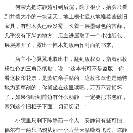
何荣光把陈静茹引到后院，院子很小，抬头只看
到井盖大小的一块蓝天，地上横七竖八地堆着些破旧
家具，有些木头已经发霉，长着一层墨绿色的苔藓，
几乎没有下脚的地方。店主进屋取了一个小油纸包，
层层摊开了，露出一幅木刻版画作封面的书来。
店主小心翼翼地取出书，翻到版权页，指着那枚
粉红色的三角形纸贴，说：“这本书可不是盗版，你
看这枚印花票，是萧红亲手贴的，这枚印章也是她特
地为萧军刻的，你就坐在这里读吧，万万不要损坏
了，如果你听到前边有什么动静，一定要把书包好，
塞到这个旧柜子下面。切记切记。”
小院里只剩下陈静茹一个人，安静得有些可怕，
偶尔有一两只乌鸦从那一小片蓝天聒噪着飞过。陈静