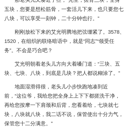
那老头儿又凑近了些，“先生，搓背三块，全身
五块，您要是想松筋骨，一套活儿下来，也只要您七
八块，可以享受一刻钟，二十分钟也行。”
刚刚放松下来的艾光明腾地把弦绷紧了。3578、
1520，在组织的联络暗语中，就是“同志”“领受任
务”。不会是巧合吧？
艾光明朝着老头儿方向大着嗓门道：“三块、五
块、七块、八块，到底是几块？把人都说糊涂了。”
地面湿滑得很，老头儿小步快跑地凑到近
前，“这位爷，我给您把全身上上下下都搓洗干净，
再给您按摩一下肩颈和后背，您看着给，七块就七
块，八块就八块，我二话不说，保管使出十分力气，
保管您十二分满意。”