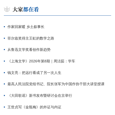
作家回家暖 乡土叙事长
菲尔兹奖得主王虹的数学之路
从鲁迅文学奖看创作新趋势
《上海文学》2026年第8期｜周洁茹：学车
钱文亮：把远行看成了另一次人生
最高人民法院党组书记、院长张军为中国作协干部大讲堂授课
《大田歌谣》新书发布暨研讨会在京举行
王世贞写《金瓶梅》的外证与内证