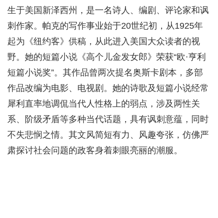
生于美国新泽西州，是一名诗人、编剧、评论家和讽
刺作家。帕克的写作事业始于20世纪初，从1925年
起为《纽约客》供稿，从此进入美国大众读者的视
野。她的短篇小说《高个儿金发女郎》荣获“欧·亨利
短篇小说奖”。其作品曾两次提名奥斯卡剧本，多部
作品改编为电影、电视剧。她的诗歌及短篇小说经常
犀利直率地调侃当代人性格上的弱点，涉及两性关
系、阶级矛盾等多种当代话题，具有讽刺意蕴，同时
不失悲悯之情。其文风简短有力、风趣夸张，仿佛严
肃探讨社会问题的政客身着刺眼亮丽的潮服。