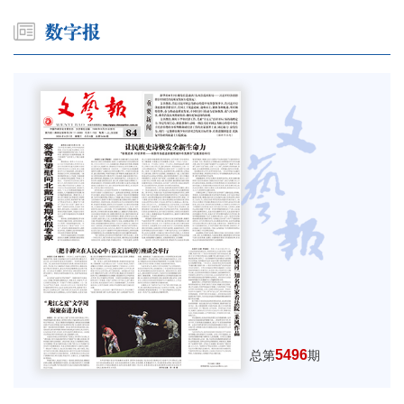
5496
总第
期