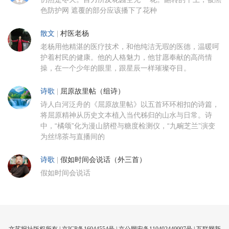
色防护网 遮覆的部分应该播下了花种
散文
|
村医老杨
老杨用他精湛的医疗技术，和他纯洁无瑕的医德，温暖呵
护着村民的健康。他的人格魅力，他甘愿奉献的高尚情
操，在一个少年的眼里，跟星辰一样璀璨夺目。
诗歌
|
屈原故里帖（组诗）
诗人白河泛舟的《屈原故里帖》以五首环环相扣的诗篇，
将屈原精神从历史文本植入当代秭归的山水与日常。诗
中，“橘颂”化为漫山脐橙与糖度检测仪，“九畹芝兰”演变
为丝绵茶与直播间的
诗歌
|
假如时间会说话（外三首）
假如时间会说话
文艺报社版权所有 |
京ICP备16044554号
| 京公网安备110402440007号 |
互联网新