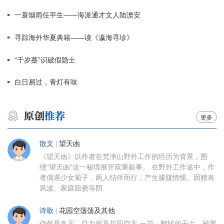
一蓑烟雨任平生——海派通才文人陆澹安
寻踪海外华夏典籍——读《瀛海寻珍》
“千岁蘽”识破假隐士
白日易过，青灯有味
更多
散文
|
望天凼
《望天凼》以作者在梵净山野外工作的经历为背景，围
绕“望天凼”这一秘境展开双重叙事。 在野外工作途中，作
者偶遇少女菊子，两人结伴而行，产生朦胧情愫。因赠表
风波、家庭阻挠等阴
诗歌
|
花园空荡荡及其他
仍然是冬天。目力所及花园空无 一花。翻转的干土，被黑