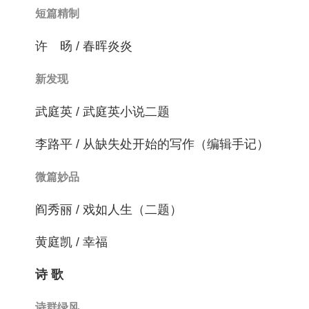
短篇精制
许 旸 / 春晖炎炎
新发现
武庭英 / 武庭英小说二题
李路平 / 从缺失处开始的写作（编辑手记）
微篇妙品
阎秀丽 / 戏如人生（二题）
黄庭凯 / 幸福
诗 歌
诗群绿风