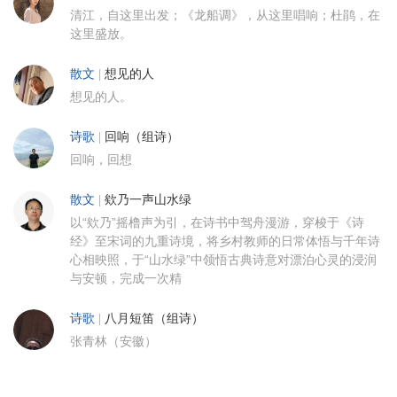
清江，自这里出发；《龙船调》，从这里唱响；杜鹃，在
这里盛放。
散文
|
想见的人
想见的人。
诗歌
|
回响（组诗）
回响，回想
散文
|
欸乃一声山水绿
以“欸乃”摇橹声为引，在诗书中驾舟漫游，穿梭于《诗
经》至宋词的九重诗境，将乡村教师的日常体悟与千年诗
心相映照，于“山水绿”中领悟古典诗意对漂泊心灵的浸润
与安顿，完成一次精
诗歌
|
八月短笛（组诗）
张青林（安徽）