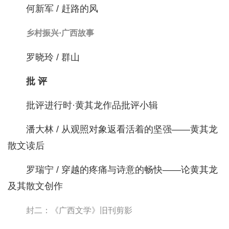
何新军 / 赶路的风
乡村振兴·广西故事
罗晓玲 / 群山
批 评
批评进行时·黄其龙作品批评小辑
潘大林 / 从观照对象返看活着的坚强——黄其龙
散文读后
罗瑞宁 / 穿越的疼痛与诗意的畅快——论黄其龙
及其散文创作
封二：《广西文学》旧刊剪影